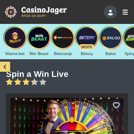
BESTE
Mama.bet
Win Beast
Betoranje
Betory
Baloo
Spin
Spin a Win Live
Bewaar
als
favoriet