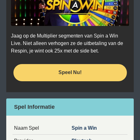
Jaag op de Multiplier segmenten van Spin a Win
Live. Niet alleen verhogen ze de uitbetaling van de
Respin, je wint ook 25x met de side bet.
Speel Nu!
Spel Informatie
Naam Spel
Spin a Win