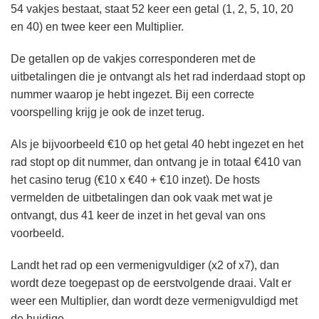
54 vakjes bestaat, staat 52 keer een getal (1, 2, 5, 10, 20
en 40) en twee keer een Multiplier.
De getallen op de vakjes corresponderen met de
uitbetalingen die je ontvangt als het rad inderdaad stopt op
nummer waarop je hebt ingezet. Bij een correcte
voorspelling krijg je ook de inzet terug.
Als je bijvoorbeeld €10 op het getal 40 hebt ingezet en het
rad stopt op dit nummer, dan ontvang je in totaal €410 van
het casino terug (€10 x €40 + €10 inzet). De hosts
vermelden de uitbetalingen dan ook vaak met wat je
ontvangt, dus 41 keer de inzet in het geval van ons
voorbeeld.
Landt het rad op een vermenigvuldiger (x2 of x7), dan
wordt deze toegepast op de eerstvolgende draai. Valt er
weer een Multiplier, dan wordt deze vermenigvuldigd met
de huidige.