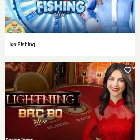
Ice Fishing
Bewa
als
favori