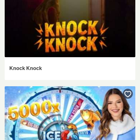
Knock Knock
Bewa
als
favori