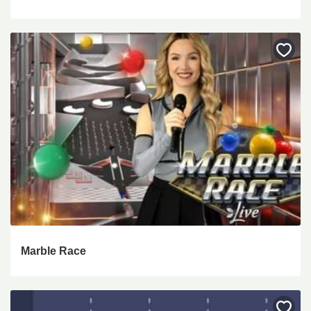
Bewa
als
favori
Marble Race