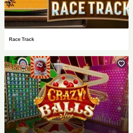
Race Track
Bewa
als
favori