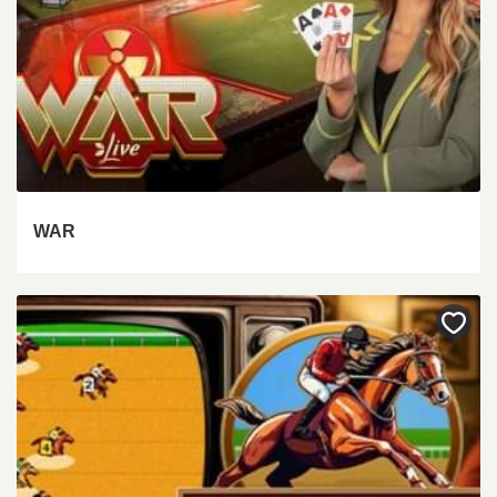
WAR
Bewa
als
favori