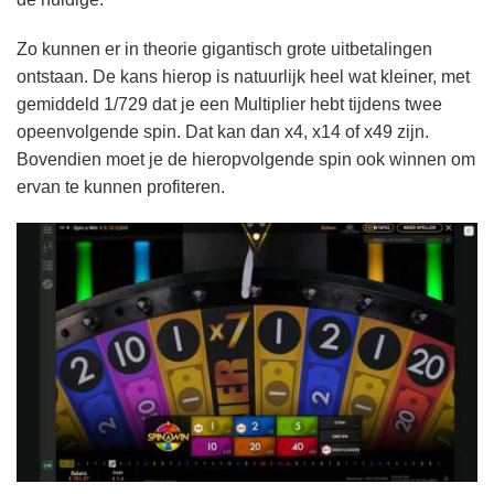
Zo kunnen er in theorie gigantisch grote uitbetalingen
ontstaan. De kans hierop is natuurlijk heel wat kleiner, met
gemiddeld 1/729 dat je een Multiplier hebt tijdens twee
opeenvolgende spin. Dat kan dan x4, x14 of x49 zijn.
Bovendien moet je de hieropvolgende spin ook winnen om
ervan te kunnen profiteren.