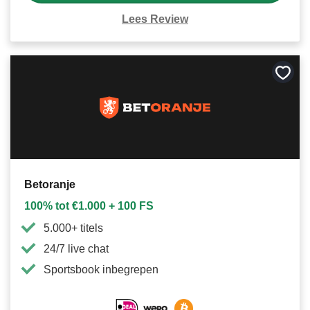
Lees Review
Bewa
als
favori
Betoranje
100% tot €1.000 + 100 FS
5.000+ titels
24/7 live chat
Sportsbook inbegrepen