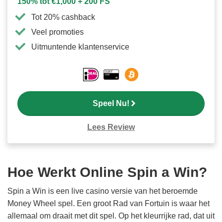
150% tot €1,000 + 200 FS
Tot 20% cashback
Veel promoties
Uitmuntende klantenservice
Speel Nu!
Lees Review
Hoe Werkt Online Spin a Win?
Spin a Win is een live casino versie van het beroemde
Money Wheel spel. Een groot Rad van Fortuin is waar het
allemaal om draait met dit spel. Op het kleurrijke rad, dat uit