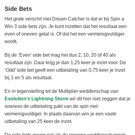
Side Bets
Het grote verschil met Dream Catcher is dat er bij Spin a
Win 3 side bets zijn. Je kunt inzetten dat het resultaat een
even of oneven getal is. Of dat het een vermenigvuldiger
wordt.
Bij de ‘Even’ side bet mag het dus 2, 10, 20 of 40 als
resultaat zijn. Daar krijg je dan 1,25 keer je inzet voor. De
‘Odd’ side bet geeft een uitbetaling van 0,75 keer je inzet
bij 1 en 5 als resultaat.
En in tegenstelling tot de Multiplier weddenschap van
Evolution’s Lightning Storm
wil dit hier niet zeggen dat je
sowieso de uitbetaling pakt van de spin met
vermenigvuldiger. In plaats daarvan win je een vaste
uitbetaling van 25 keer de inzet.
De side bets geven net als de gewone weddenschappen