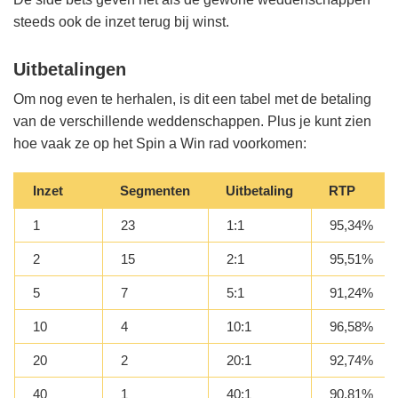
steeds ook de inzet terug bij winst.
Uitbetalingen
Om nog even te herhalen, is dit een tabel met de betaling
van de verschillende weddenschappen. Plus je kunt zien
hoe vaak ze op het Spin a Win rad voorkomen:
Inzet
Segmenten
Uitbetaling
RTP
1
23
1:1
95,34%
2
15
2:1
95,51%
5
7
5:1
91,24%
10
4
10:1
96,58%
20
2
20:1
92,74%
40
1
40:1
90,81%