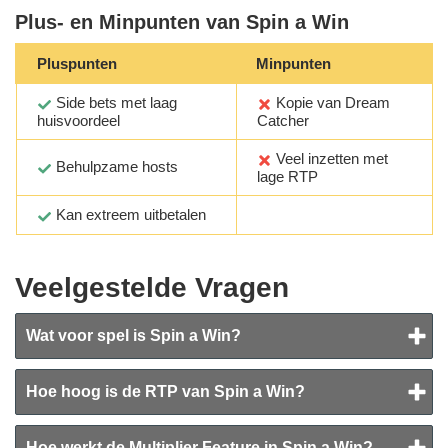
Plus- en Minpunten van Spin a Win
Pluspunten
Minpunten
Side bets met laag
Kopie van Dream
huisvoordeel
Catcher
Veel inzetten met
Behulpzame hosts
lage RTP
Kan extreem uitbetalen
Veelgestelde Vragen
Wat voor spel is Spin a Win?
Hoe hoog is de RTP van Spin a Win?
Hoe werkt de Multiplier Feature in Spin a Win?