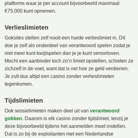
platforms waar je per account bijvoorbeeld maximaal
€75.000 kunt opnemen.
Verlieslimieten
Goksites stellen zelf nooit een harde verlieslimiet in. Dit
doe je zelf als onderdeel van verantwoord spelen zodat je
niet meer kunt kwijtspelen dan je je kunt veroorloven.
Mocht een aanbieder toch zo’n limiet opstellen, schieten ze
zichzelf in de voet, want dat is net hoe ze geld verdienen.
Je zult dus altijd een casino zonder verlieslimieten
tegenkomen.
Tijdslimieten
Ook sessielimieten maken deel uit van
verantwoord
gokken
. Daarom is elk casino zonder tijdslimiet, tenzij je
deze bijvoorbeeld tijdens het aanmelden moet instellen.
Dat is zo bij de exploitanten met een Nederlandse