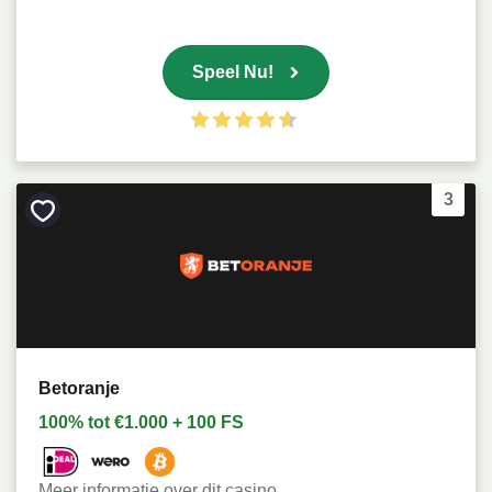
Speel Nu!
3
Bewaar
als
favoriet
Betoranje
100% tot €1.000 + 100 FS
Meer informatie over dit casino