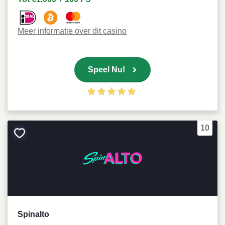
Meer informatie over dit casino
Speel Nu!
10
Bewaar
als
favoriet
Spinalto