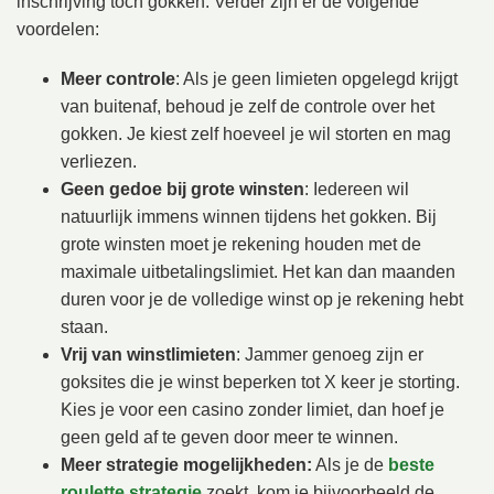
inschrijving toch gokken. Verder zijn er de volgende
voordelen:
Meer controle
: Als je geen limieten opgelegd krijgt
van buitenaf, behoud je zelf de controle over het
gokken. Je kiest zelf hoeveel je wil storten en mag
verliezen.
Geen gedoe bij grote winsten
: Iedereen wil
natuurlijk immens winnen tijdens het gokken. Bij
grote winsten moet je rekening houden met de
maximale uitbetalingslimiet. Het kan dan maanden
duren voor je de volledige winst op je rekening hebt
staan.
Vrij van winstlimieten
: Jammer genoeg zijn er
goksites die je winst beperken tot X keer je storting.
Kies je voor een casino zonder limiet, dan hoef je
geen geld af te geven door meer te winnen.
Meer strategie mogelijkheden:
Als je de
beste
roulette strategie
zoekt, kom je bijvoorbeeld de