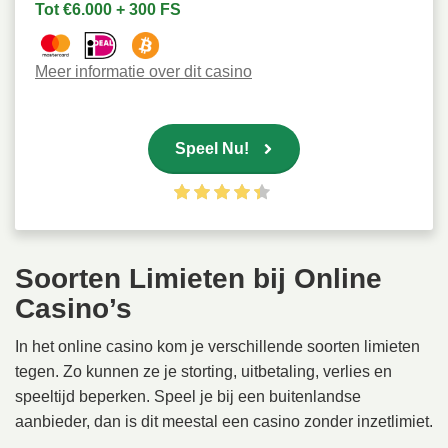
Tot €6.000 + 300 FS
Meer informatie over dit casino
Speel Nu!
Soorten Limieten bij Online
Casino’s
In het online casino kom je verschillende soorten limieten
tegen. Zo kunnen ze je storting, uitbetaling, verlies en
speeltijd beperken. Speel je bij een buitenlandse
aanbieder, dan is dit meestal een casino zonder inzetlimiet.