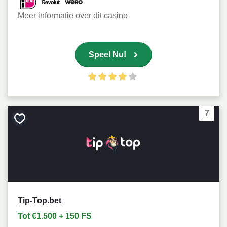
Meer informatie over dit casino
Speel Nu!
7
Bewaar
als
favoriet
Tip-Top.bet
Tot €1.500 + 150 FS