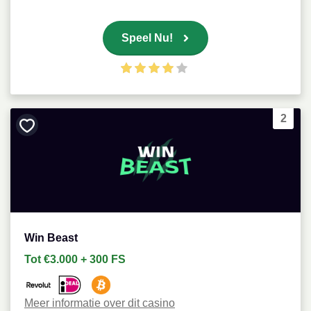
Speel Nu!
2
Bewaar
als
favoriet
Win Beast
Tot €3.000 + 300 FS
Meer informatie over dit casino