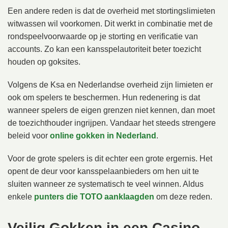
Een andere reden is dat de overheid met stortingslimieten
witwassen wil voorkomen. Dit werkt in combinatie met de
rondspeelvoorwaarde op je storting en verificatie van
accounts. Zo kan een kansspelautoriteit beter toezicht
houden op goksites.
Volgens de Ksa en Nederlandse overheid zijn limieten er
ook om spelers te beschermen. Hun redenering is dat
wanneer spelers de eigen grenzen niet kennen, dan moet
de toezichthouder ingrijpen. Vandaar het steeds strengere
beleid voor
online gokken in Nederland
.
Voor de grote spelers is dit echter een grote ergernis. Het
opent de deur voor kansspelaanbieders om hen uit te
sluiten wanneer ze systematisch te veel winnen. Aldus
enkele
punters die TOTO aanklaagden
om deze reden.
Veilig Gokken in een Casino