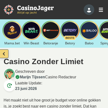
BESTE
Mama.bet
Win Beast
Betoranje
Betory
Baloo
Spin
Casino Zonder Limiet
Geschreven door
Marijn Tijssen
Casino Redacteur
Laatste Update:
23 juni 2026
Het maakt niet uit hoe groot je budget voor online gokken
is, je zoekt best naar een casino zonder limiet. Dat kan