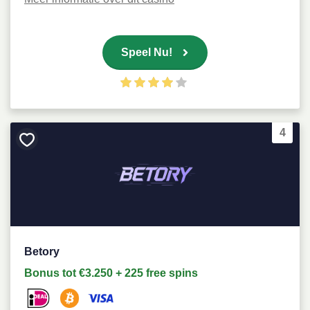
Speel Nu!
4
Bewaar
als
favoriet
Betory
Bonus tot €3.250 + 225 free spins