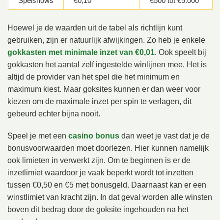
Spelshows
€0,10
€500 tot €5.000
Hoewel je de waarden uit de tabel als richtlijn kunt
gebruiken, zijn er natuurlijk afwijkingen. Zo heb je enkele
gokkasten met minimale inzet van €0,01
. Ook speelt bij
gokkasten het aantal zelf ingestelde winlijnen mee. Het is
altijd de provider van het spel die het minimum en
maximum kiest. Maar goksites kunnen er dan weer voor
kiezen om de maximale inzet per spin te verlagen, dit
gebeurd echter bijna nooit.
Speel je met een
casino bonus
dan weet je vast dat je de
bonusvoorwaarden moet doorlezen. Hier kunnen namelijk
ook limieten in verwerkt zijn. Om te beginnen is er de
inzetlimiet waardoor je vaak beperkt wordt tot inzetten
tussen €0,50 en €5 met bonusgeld. Daarnaast kan er een
winstlimiet van kracht zijn. In dat geval worden alle winsten
boven dit bedrag door de goksite ingehouden na het