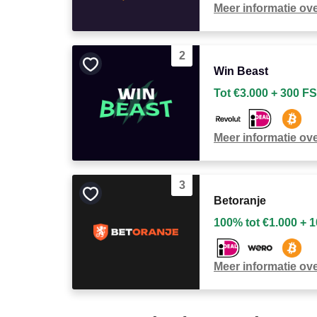
Meer informatie ove
2
Bewaar
Win Beast
als
favoriet
Tot €3.000 + 300 FS
Meer informatie ove
3
Bewaar
Betoranje
als
favoriet
100% tot €1.000 + 
Meer informatie ove