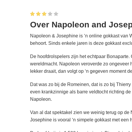
Over Napoleon and Jose
Napoleon & Josephine is ‘n online gokkast van W
behoort. Sinds enkele jaren is deze gokkast exclu
De hoofdrolspelers zijn het echtpaar Bonaparte. 
wereldmacht. Napoleon veroverde zo ongeveer het
lekker draait, dan volgt op ‘n gegeven moment de
Dat was zo bij de Romeinen, dat is zo bij Thierr
even krankzinnige als barre veldtocht richting de
Napoleon.
Van al dat spektakel zien we weinig terug op d
Josephine is vooral ‘n simpele gokkast met een h