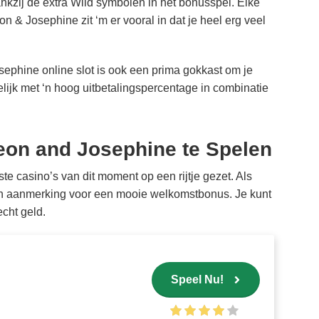
dankzij de extra Wild symbolen in het bonusspel. Elke
 & Josephine zit ‘m er vooral in dat je heel erg veel
phine online slot is ook een prima gokkast om je
lijk met ‘n hoog uitbetalingspercentage in combinatie
eon and Josephine te Spelen
te casino’s van dit moment op een rijtje gezet. Als
 in aanmerking voor een mooie welkomstbonus. Je kunt
echt geld.
Speel Nu!