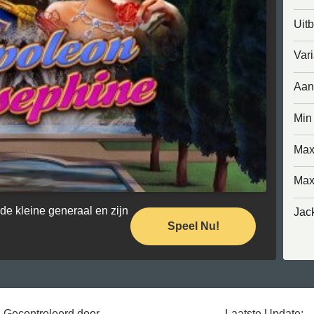
Mult
Th
Uit
Wil
Uit
Vari
Vari
Aant
Aant
Min
Min
Max
Max
Max
Max
de kleine generaal en zijn
Jac
Speel Nu!
Jac
Gecontroleerd door
Laatste Update: