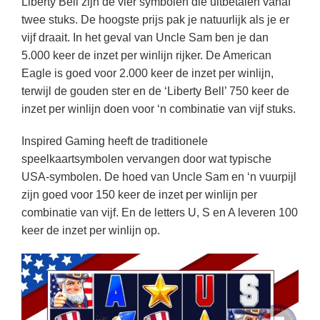
Liberty Bell zijn de vier symbolen die uitbetalen vanaf
twee stuks. De hoogste prijs pak je natuurlijk als je er
vijf draait. In het geval van Uncle Sam ben je dan
5.000 keer de inzet per winlijn rijker. De American
Eagle is goed voor 2.000 keer de inzet per winlijn,
terwijl de gouden ster en de ‘Liberty Bell’ 750 keer de
inzet per winlijn doen voor ‘n combinatie van vijf stuks.
Inspired Gaming heeft de traditionele
speelkaartsymbolen vervangen door wat typische
USA-symbolen. De hoed van Uncle Sam en ‘n vuurpijl
zijn goed voor 150 keer de inzet per winlijn per
combinatie van vijf. En de letters U, S en A leveren 100
keer de inzet per winlijn op.