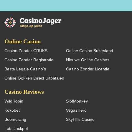
Online Casino
Casino Zonder CRUKS
Online Casino Buitenland
Casino Zonder Registratie
Nieuwe Online Casinos
Beste Legale Casino’s
Casino Zonder Licentie
Online Gokken Direct Uitbetalen
Casino Reviews
WildRobin
SlotMonkey
Kokobet
VegasHero
Boomerang
SkyHills Casino
Lets Jackpot