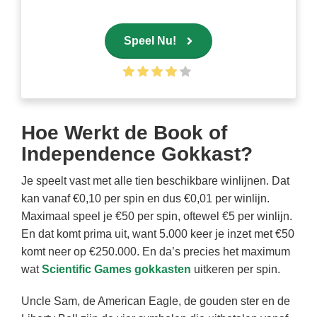
Speel Nu!
Hoe Werkt de Book of
Independence Gokkast?
Je speelt vast met alle tien beschikbare winlijnen. Dat
kan vanaf €0,10 per spin en dus €0,01 per winlijn.
Maximaal speel je €50 per spin, oftewel €5 per winlijn.
En dat komt prima uit, want 5.000 keer je inzet met €50
komt neer op €250.000. En da’s precies het maximum
wat
Scientific Games gokkasten
uitkeren per spin.
Uncle Sam, de American Eagle, de gouden ster en de