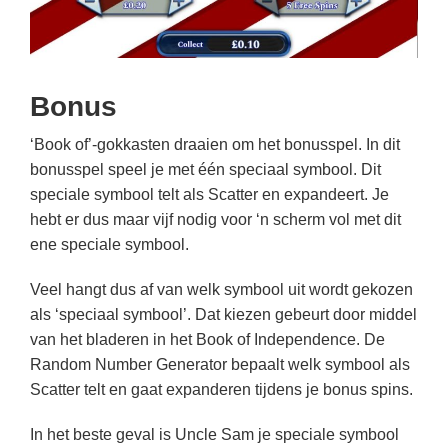
Bonus
‘Book of’-gokkasten draaien om het bonusspel. In dit
bonusspel speel je met één speciaal symbool. Dit
speciale symbool telt als Scatter en expandeert. Je
hebt er dus maar vijf nodig voor ‘n scherm vol met dit
ene speciale symbool.
Veel hangt dus af van welk symbool uit wordt gekozen
als ‘speciaal symbool’. Dat kiezen gebeurt door middel
van het bladeren in het Book of Independence. De
Random Number Generator bepaalt welk symbool als
Scatter telt en gaat expanderen tijdens je bonus spins.
In het beste geval is Uncle Sam je speciale symbool