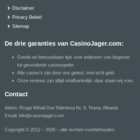
Disclaimer
Privacy Beleid
Sitemap
De drie garanties van CasinoJager.com:
Goede en betrouwbare tips voor iedereen: van beginner
tot gevorderde casinospeler.
Alle casino's zijn door ons getest, met echt geld.
Onze reviews zijn altijd onafhankelijk: daar staan wij voor.
Contact
Adres: Rruga Mihail Duri Ndertesa Nr. 9, Tirana, Albania
Email:
info@casinojager.com
Copyright © 2012 – 2026 – alle rechten voorbehouden.