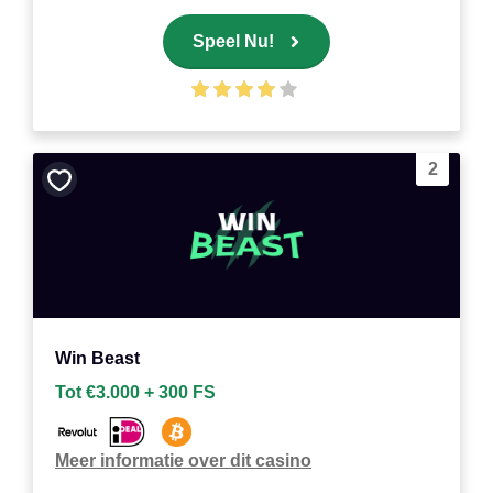
Speel Nu!
2
Bewaar
als
favoriet
Win Beast
Tot €3.000 + 300 FS
Meer informatie over dit casino