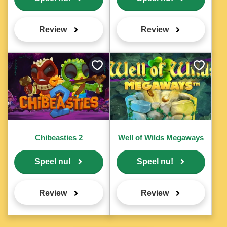
Review
Review
Bewaar
Bewaar
als
als
favoriet
favoriet
Chibeasties 2
Well of Wilds Megaways
Speel nu!
Speel nu!
Review
Review