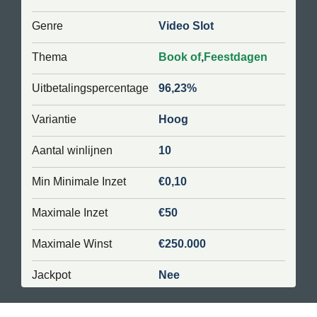
Progressieve Jackpot
Nee
Multipliers
Nee
Genre
Video Slot
Wilds
Ja
Thema
Book of
,
Feestdagen
Uitbetalingspercentage
96,23%
Variantie
Hoog
Aantal winlijnen
10
Min Minimale Inzet
€0,10
Maximale Inzet
€50
Maximale Winst
€250.000
Jackpot
Nee