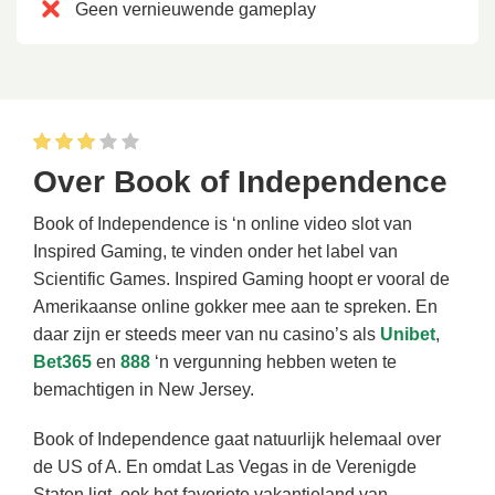
Geen vernieuwende gameplay
Over Book of Independence
Book of Independence is ‘n online video slot van
Inspired Gaming, te vinden onder het label van
Scientific Games. Inspired Gaming hoopt er vooral de
Amerikaanse online gokker mee aan te spreken. En
daar zijn er steeds meer van nu casino’s als
Unibet
,
Bet365
en
888
‘n vergunning hebben weten te
bemachtigen in New Jersey.
Book of Independence gaat natuurlijk helemaal over
de US of A. En omdat Las Vegas in de Verenigde
Staten ligt, ook het favoriete vakantieland van