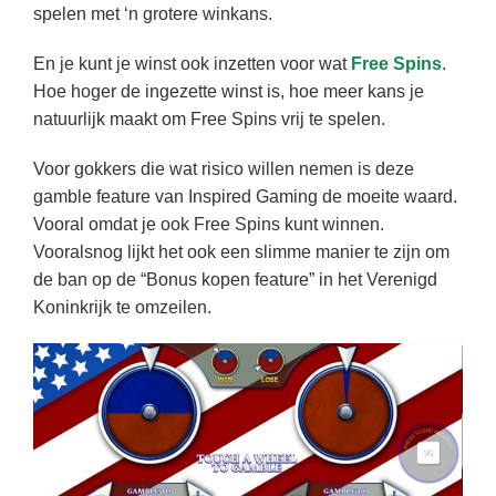
spelen met ‘n grotere winkans.
En je kunt je winst ook inzetten voor wat
Free Spins
.
Hoe hoger de ingezette winst is, hoe meer kans je
natuurlijk maakt om Free Spins vrij te spelen.
Voor gokkers die wat risico willen nemen is deze
gamble feature van Inspired Gaming de moeite waard.
Vooral omdat je ook Free Spins kunt winnen.
Vooralsnog lijkt het ook een slimme manier te zijn om
de ban op de “Bonus kopen feature” in het Verenigd
Koninkrijk te omzeilen.