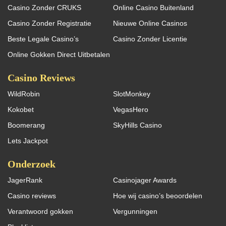
Casino Zonder CRUKS
Online Casino Buitenland
Casino Zonder Registratie
Nieuwe Online Casinos
Beste Legale Casino’s
Casino Zonder Licentie
Online Gokken Direct Uitbetalen
Casino Reviews
WildRobin
SlotMonkey
Kokobet
VegasHero
Boomerang
SkyHills Casino
Lets Jackpot
Onderzoek
JagerRank
Casinojager Awards
Casino reviews
Hoe wij casino’s beoordelen
Verantwoord gokken
Vergunningen