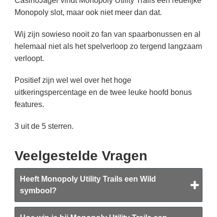
CasinoJager vindt Monopoly Utility Trails een redelijke
Monopoly slot, maar ook niet meer dan dat.
Wij zijn sowieso nooit zo fan van spaarbonussen en al
helemaal niet als het spelverloop zo tergend langzaam
verloopt.
Positief zijn wel wel over het hoge
uitkeringspercentage en de twee leuke hoofd bonus
features.
3 uit de 5 sterren.
Veelgestelde Vragen
Heeft Monopoly Utility Trails een Wild
symbool?