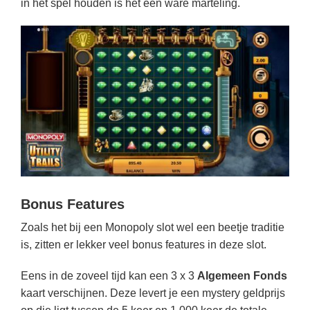
in het spel houden is het een ware marteling.
Bonus Features
Zoals het bij een Monopoly slot wel een beetje traditie
is, zitten er lekker veel bonus features in deze slot.
Eens in de zoveel tijd kan een 3 x 3
Algemeen Fonds
kaart verschijnen. Deze levert je een mystery geldprijs