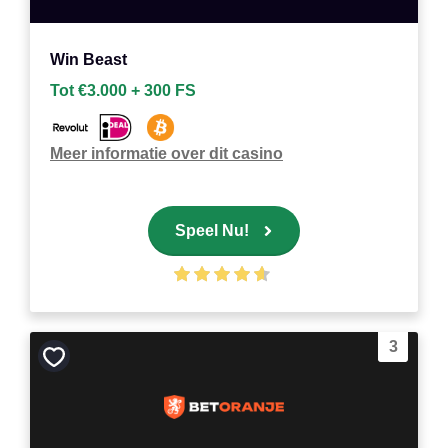
Win Beast
Tot €3.000 + 300 FS
Meer informatie over dit casino
Speel Nu!
3
Bewaar
als
favoriet