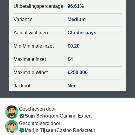
Uitbetalingspercentage
96,61%
Variantie
Medium
Aantal winlijnen
Cluster pays
Min Minimale Inzet
€0,20
Maximale Inzet
€4
Maximale Winst
€250.000
Jackpot
Nee
Geschreven door
Stijn Schouten
iGaming Expert
Gecontroleerd door
Marijn Tijssen
Casino Redacteur