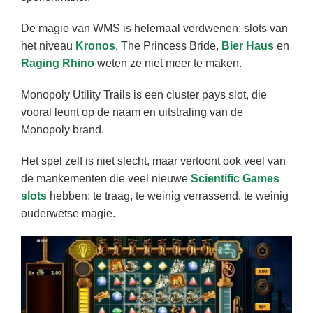
De magie van WMS is helemaal verdwenen: slots van
het niveau
Kronos
, The Princess Bride,
Bier Haus
en
Raging Rhino
weten ze niet meer te maken.
Monopoly Utility Trails is een cluster pays slot, die
vooral leunt op de naam en uitstraling van de
Monopoly brand.
Het spel zelf is niet slecht, maar vertoont ook veel van
de mankementen die veel nieuwe
Scientific Games
slots
hebben: te traag, te weinig verrassend, te weinig
ouderwetse magie.