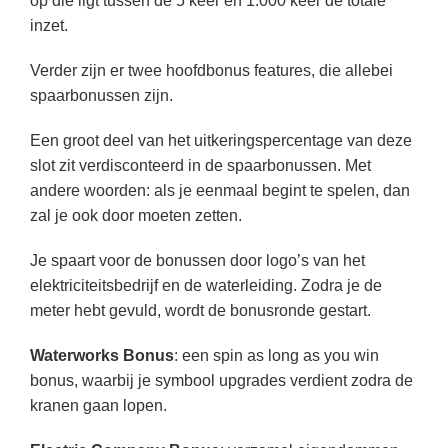
op die ligt tussen de 5 keer en 1.000 keer de totale
inzet.
Verder zijn er twee hoofdbonus features, die allebei
spaarbonussen zijn.
Een groot deel van het uitkeringspercentage van deze
slot zit verdisconteerd in de spaarbonussen. Met
andere woorden: als je eenmaal begint te spelen, dan
zal je ook door moeten zetten.
Je spaart voor de bonussen door logo’s van het
elektriciteitsbedrijf en de waterleiding. Zodra je de
meter hebt gevuld, wordt de bonusronde gestart.
Waterworks Bonus
: een spin as long as you win
bonus, waarbij je symbool upgrades verdient zodra de
kranen gaan lopen.