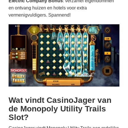
Electric Company Bonus
: verzamel eigendommen
en ontvang huizen en hotels voor extra
vermenigvuldigers. Spannend!
Wat vindt CasinoJager van
de Monopoly Utility Trails
Slot?