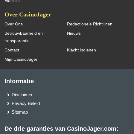
Blacklist
Over CasinoJager
Over Ons
Redactionele Richtlijnen
Betrouwbaarheid en
Nieuws
transparantie
Contact
Klacht indienen
Mijn CasinoJager
Informatie
Disclaimer
Privacy Beleid
Sitemap
De drie garanties van CasinoJager.com: