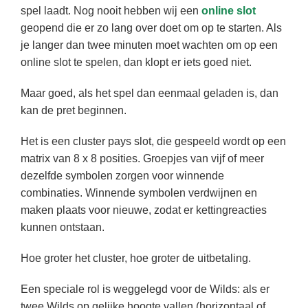
spel laadt. Nog nooit hebben wij een
online slot
geopend die er zo lang over doet om op te starten. Als
je langer dan twee minuten moet wachten om op een
online slot te spelen, dan klopt er iets goed niet.
Maar goed, als het spel dan eenmaal geladen is, dan
kan de pret beginnen.
Het is een cluster pays slot, die gespeeld wordt op een
matrix van 8 x 8 posities. Groepjes van vijf of meer
dezelfde symbolen zorgen voor winnende
combinaties. Winnende symbolen verdwijnen en
maken plaats voor nieuwe, zodat er kettingreacties
kunnen ontstaan.
Hoe groter het cluster, hoe groter de uitbetaling.
Een speciale rol is weggelegd voor de Wilds: als er
twee Wilds op gelijke hoogte vallen (horizontaal of