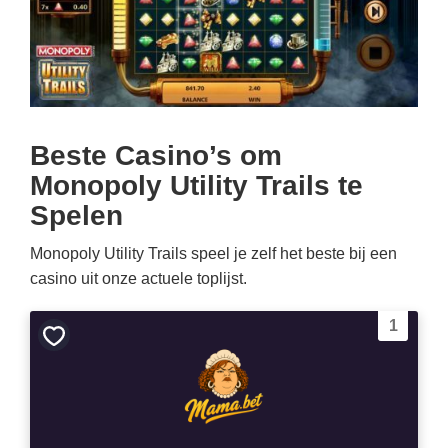
Beste Casino’s om
Monopoly Utility Trails te
Spelen
Monopoly Utility Trails speel je zelf het beste bij een
casino uit onze actuele toplijst.
1
Bewaar
als
favoriet