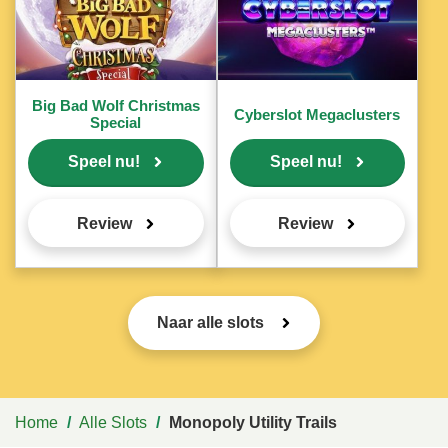
favoriet
favoriet
Big Bad Wolf Christmas
Cyberslot Megaclusters
Special
Speel nu!
Speel nu!
Review
Review
Naar alle slots
Home
/
Alle Slots
/
Monopoly Utility Trails