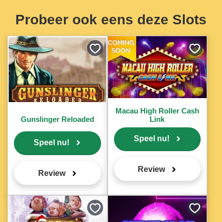
Probeer ook eens deze Slots
Bewaar
Bewaar
als
als
favoriet
favoriet
Macau High Roller Cash
Gunslinger Reloaded
Link
Speel nu!
Speel nu!
Review
Review
Bewaar
Bewaar
als
als