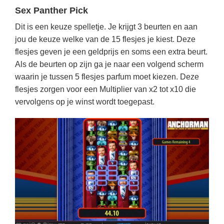
Sex Panther Pick
Dit is een keuze spelletje. Je krijgt 3 beurten en aan
jou de keuze welke van de 15 flesjes je kiest. Deze
flesjes geven je een geldprijs en soms een extra beurt.
Als de beurten op zijn ga je naar een volgend scherm
waarin je tussen 5 flesjes parfum moet kiezen. Deze
flesjes zorgen voor een Multiplier van x2 tot x10 die
vervolgens op je winst wordt toegepast.