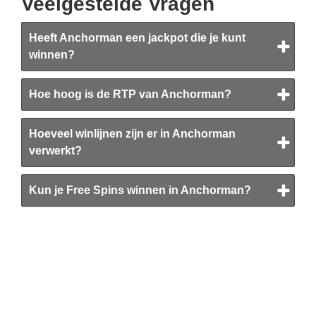
Veelgestelde Vragen
Heeft Anchorman een jackpot die je kunt
winnen?
Hoe hoog is de RTP van Anchorman?
Hoeveel winlijnen zijn er in Anchorman
verwerkt?
Kun je Free Spins winnen in Anchorman?