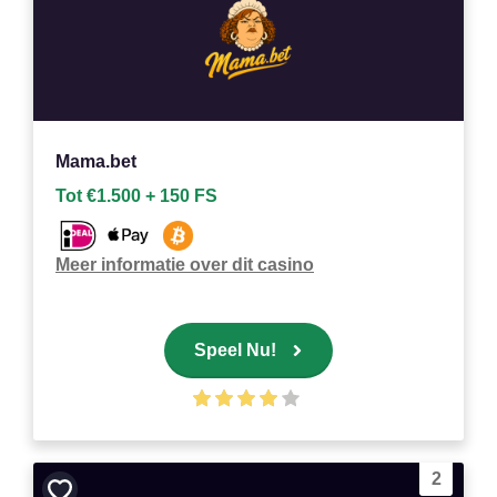
als
favoriet
Mama.bet
Tot €1.500 + 150 FS
Meer informatie over dit casino
Speel Nu!
2