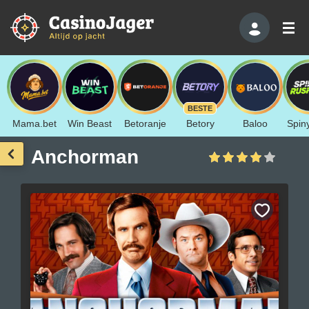
BESTE
Mama.bet
Win Beast
Betoranje
Betory
Baloo
Spin
Anchorman
Bewaar
als
favoriet