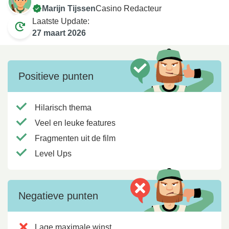
Marijn Tijssen
Casino Redacteur
Laatste Update:
27 maart 2026
Positieve punten
Hilarisch thema
Veel en leuke features
Fragmenten uit de film
Level Ups
Negatieve punten
Lage maximale winst