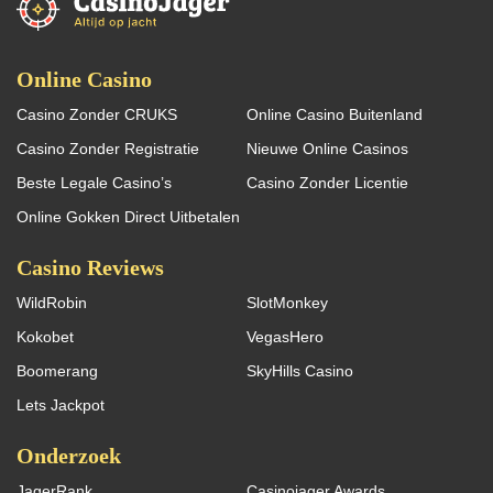
Online Casino
Casino Zonder CRUKS
Online Casino Buitenland
Casino Zonder Registratie
Nieuwe Online Casinos
Beste Legale Casino’s
Casino Zonder Licentie
Online Gokken Direct Uitbetalen
Casino Reviews
WildRobin
SlotMonkey
Kokobet
VegasHero
Boomerang
SkyHills Casino
Lets Jackpot
Onderzoek
JagerRank
Casinojager Awards