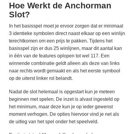
Hoe Werkt de Anchorman
Slot?
In het basisspel moet je ervoor zorgen dat er minimaal
3 identieke symbolen direct naast elkaar op een winlijn
terechtkomen om een prijs te pakken. Tijdens het
basisspel zijn er dus 25 winlijnen, maar dit aantal kan
in één van de features oplopen tot wel 117. Een
winnende combinatie geldt alleen als deze van links
naar rechts wordt gemaakt en als het eerste symbool
op de uiterst linker rol belandt.
Nadat de slot helemaal is opgestart kun je meteen
beginnen met spelen. De inzet is alvast ingesteld op
het minimum, maar deze kun je op ieder gewenst
moment verhogen. De opties hiervoor vind je net als
de uitleg van het spel onder het speelveld.