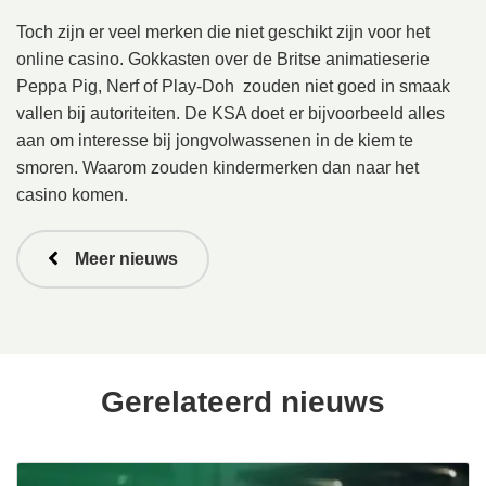
Toch zijn er veel merken die niet geschikt zijn voor het
online casino. Gokkasten over de Britse animatieserie
Peppa Pig, Nerf of Play-Doh zouden niet goed in smaak
vallen bij autoriteiten. De KSA doet er bijvoorbeeld alles
aan om interesse bij jongvolwassenen in de kiem te
smoren. Waarom zouden kindermerken dan naar het
casino komen.
Meer nieuws
Gerelateerd nieuws