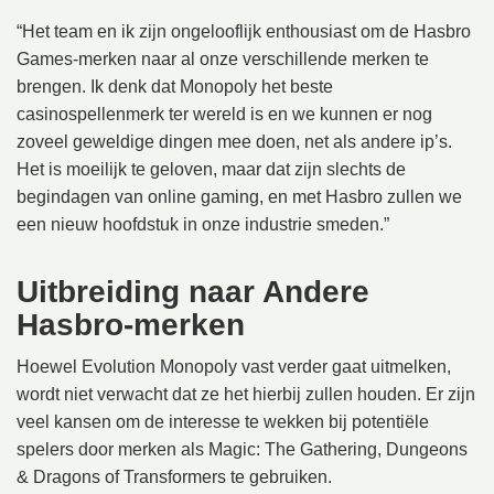
“Het team en ik zijn ongelooflijk enthousiast om de Hasbro
Games-merken naar al onze verschillende merken te
brengen. Ik denk dat Monopoly het beste
casinospellenmerk ter wereld is en we kunnen er nog
zoveel geweldige dingen mee doen, net als andere ip’s.
Het is moeilijk te geloven, maar dat zijn slechts de
begindagen van online gaming, en met Hasbro zullen we
een nieuw hoofdstuk in onze industrie smeden.”
Uitbreiding naar Andere
Hasbro-merken
Hoewel Evolution Monopoly vast verder gaat uitmelken,
wordt niet verwacht dat ze het hierbij zullen houden. Er zijn
veel kansen om de interesse te wekken bij potentiële
spelers door merken als Magic: The Gathering, Dungeons
& Dragons of Transformers te gebruiken.