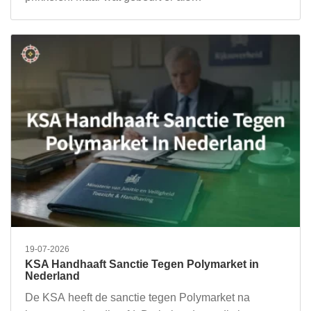
19-07-2026
KSA Handhaaft Sanctie Tegen Polymarket in
Nederland
De KSA heeft de sanctie tegen Polymarket na