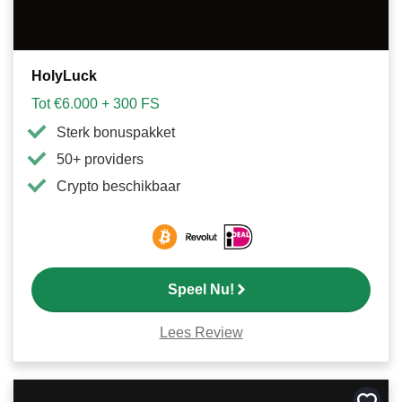
HolyLuck
Tot €6.000 + 300 FS
Sterk bonuspakket
50+ providers
Crypto beschikbaar
Speel Nu!
Lees Review