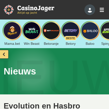
BESTE
Mama.bet
Win Beast
Betoranje
Betory
Baloo
Spin
IEU
Nieuws
Evolution en Hasbro