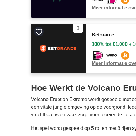
Meer informatie ove
3
Bewaar
Betoranje
als
favoriet
100% tot €1.000 + 
Meer informatie ove
Hoe Werkt de Volcano Eru
Volcano Eruption Extreme wordt gespeeld met ee
een vitale jungle omgeving op de voorgrond. Ie
vruchtbaar is en vaak zorgt voor bloeiende flora 
Het spel wordt gespeeld op 5 rollen met 3 rijen 