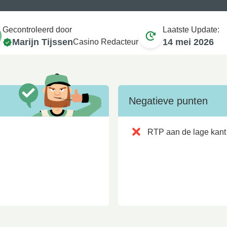
Gecontroleerd door
Laatste Update:
Marijn Tijssen
14 mei 2026
Casino Redacteur
Negatieve punten
RTP aan de lage kant