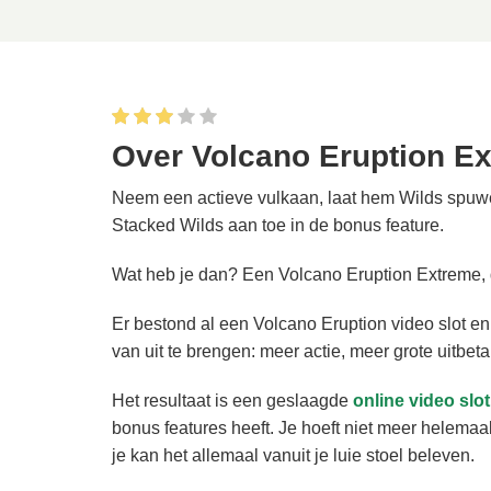
Over Volcano Eruption E
Neem een actieve vulkaan, laat hem Wilds spuwen
Stacked Wilds aan toe in de bonus feature.
Wat heb je dan? Een Volcano Eruption Extreme, 
Er bestond al een Volcano Eruption video slot e
van uit te brengen: meer actie, meer grote uitbet
Het resultaat is een geslaagde
online video slot
bonus features heeft. Je hoeft niet meer helema
je kan het allemaal vanuit je luie stoel beleven.