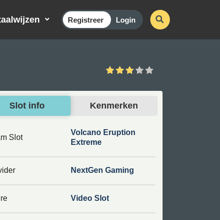
aalwijzen
Registreer
Login
Slot info
Kenmerken
Slot info
Kenmerken
Volcano Eruption
ls
5
m Slot
Extreme
ls
5
Volcano Eruption
m Slot
oplay
Ja
oplay
Ja
Extreme
us Spel
Ja
vider
NextGen Gaming
us Spel
Ja
e Spins
5
vider
NextGen Gaming
gressieve Jackpot
Nee
e Spins
5
re
Video Slot
ipliers
Nee
re
Video Slot
ds
Ja
gressieve Jackpot
Nee