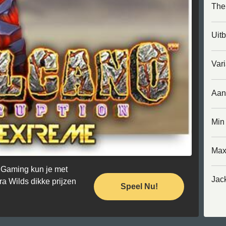
Th
Th
Mult
Uit
Uit
Wil
Vari
Vari
Aant
Min
Aant
Max
Min
Jac
Max
 Gaming kun je met
Jac
a Wilds dikke prijzen
Speel Nu!