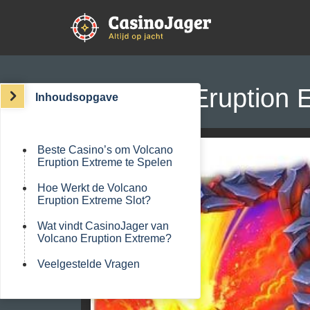
Volcano Eruption 
Inhoudsopgave
Beste Casino’s om Volcano
Eruption Extreme te Spelen
Hoe Werkt de Volcano
Eruption Extreme Slot?
Wat vindt CasinoJager van
Volcano Eruption Extreme?
Veelgestelde Vragen