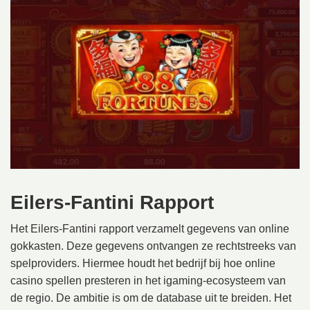
Eilers-Fantini Rapport
Het Eilers-Fantini rapport verzamelt gegevens van online
gokkasten. Deze gegevens ontvangen ze rechtstreeks van
spelproviders. Hiermee houdt het bedrijf bij hoe online
casino spellen presteren in het igaming-ecosysteem van
de regio. De ambitie is om de database uit te breiden. Het