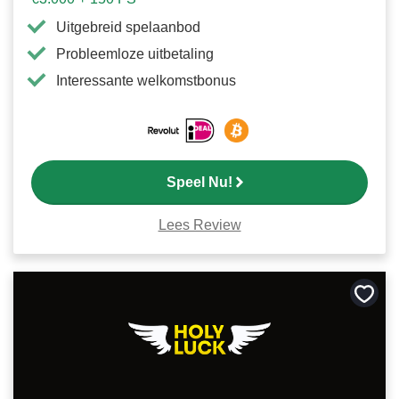
Uitgebreid spelaanbod
Probleemloze uitbetaling
Interessante welkomstbonus
Speel Nu!
Lees Review
Bewa
als
favori