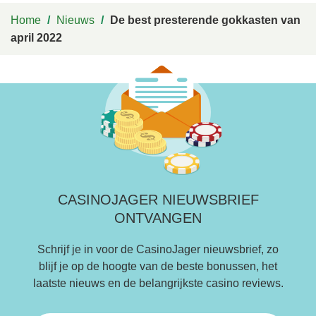
Home
/
Nieuws
/
De best presterende gokkasten van
april 2022
CASINOJAGER NIEUWSBRIEF
ONTVANGEN
Schrijf je in voor de CasinoJager nieuwsbrief, zo
blijf je op de hoogte van de beste bonussen, het
laatste nieuws en de belangrijkste casino reviews.