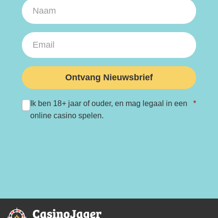
Ontvang Nieuwsbrief
Ik ben 18+ jaar of ouder, en mag legaal in een
*
online casino spelen.