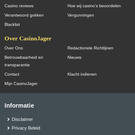
Casino reviews
Hoe wij casino’s beoordelen
Verantwoord gokken
Vergunningen
Blacklist
Over CasinoJager
Over Ons
Redactionele Richtlijnen
Betrouwbaarheid en
Nieuws
transparantie
Contact
Klacht indienen
Mijn CasinoJager
Informatie
Disclaimer
Privacy Beleid