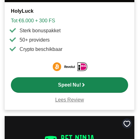
HolyLuck
Tot €6.000 + 300 FS
Sterk bonuspakket
50+ providers
Crypto beschikbaar
Speel Nu!
Lees Review
Bewa
als
favori