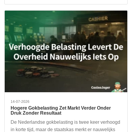
14-07-2026
Hogere Gokbelasting Zet Markt Verder Onder
Druk Zonder Resultaat
De Nederlandse gokbelasting is twee keer verhoogd
in korte tijd, maar de staatskas merkt er nauwelijks