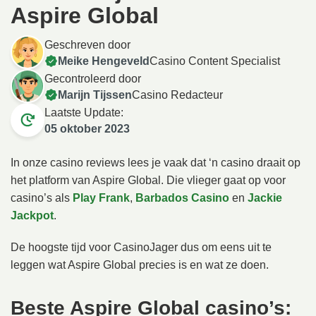
Aspire Global
Geschreven door
Meike Hengeveld
Casino Content Specialist
Gecontroleerd door
Marijn Tijssen
Casino Redacteur
Laatste Update:
05 oktober 2023
In onze casino reviews lees je vaak dat ‘n casino draait op
het platform van Aspire Global. Die vlieger gaat op voor
casino’s als
Play Frank
,
Barbados Casino
en
Jackie
Jackpot
.
De hoogste tijd voor CasinoJager dus om eens uit te
leggen wat Aspire Global precies is en wat ze doen.
Beste Aspire Global casino’s: