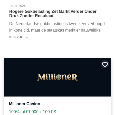
14-07-2026
Hogere Gokbelasting Zet Markt Verder Onder
Druk Zonder Resultaat
De Nederlandse gokbelasting is twee keer verhoogd
in korte tijd, maar de staatskas merkt er nauwelijks
iets van.…
Bewa
als
favori
Millioner Casino
100% tot €1.000 + 100 FS