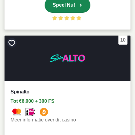
Speel Nu!
10
Bewaar
als
favoriet
Spinalto
Tot €6.000 + 300 FS
Meer informatie over dit casino