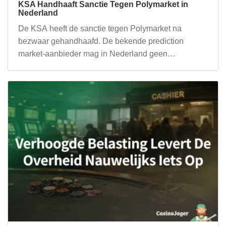
KSA Handhaaft Sanctie Tegen Polymarket in
Nederland
De KSA heeft de sanctie tegen Polymarket na
bezwaar gehandhaafd. De bekende prediction
market-aanbieder mag in Nederland geen…