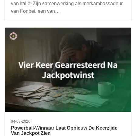
van Italië. Zijn samenwerking als merkambassadeur
van Fonbet, een van…
04-08-2026
Powerball-Winnaar Laat Opnieuw De Keerzijde
Van Jackpot Zien