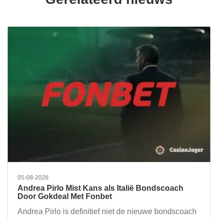
05-08-2026
Andrea Pirlo Mist Kans als Italië Bondscoach
Door Gokdeal Met Fonbet
Andrea Pirlo is definitief niet de nieuwe bondscoach