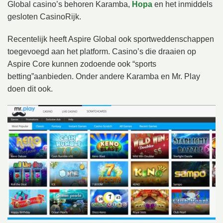
Global casino’s behoren Karamba,
Hopa
en het inmiddels
gesloten CasinoRijk.
Recentelijk heeft Aspire Global ook sportweddenschappen
toegevoegd aan het platform. Casino’s die draaien op
Aspire Core kunnen zodoende ook “sports
betting”aanbieden. Onder andere Karamba en Mr. Play
doen dit ook.