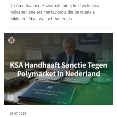
De Amerikaanse Powerball-loterij trekt wekelijks
miljoenen spelers met jackpots die de fantasie
prikkelen. Maar wat gebeurt er als…
19-07-2026