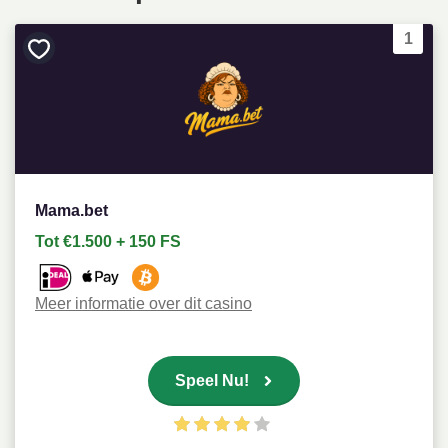
1
Bewaar
als
favoriet
Mama.bet
Tot €1.500 + 150 FS
Meer informatie over dit casino
Speel Nu!