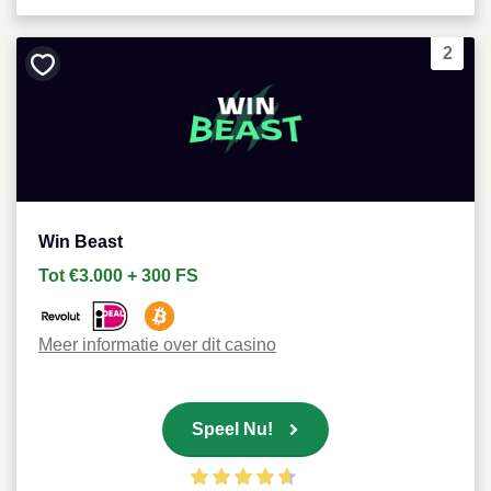
2
Bewaar
als
favoriet
Win Beast
Tot €3.000 + 300 FS
Meer informatie over dit casino
Speel Nu!