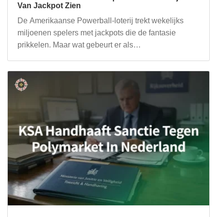
Van Jackpot Zien
De Amerikaanse Powerball-loterij trekt wekelijks
miljoenen spelers met jackpots die de fantasie
prikkelen. Maar wat gebeurt er als…