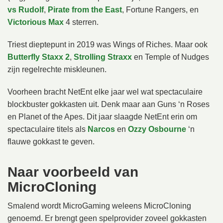
vs Rudolf
,
Pirate from the East
, Fortune Rangers, en
Victorious Max
4 sterren.
Triest dieptepunt in 2019 was Wings of Riches. Maar ook
Butterfly Staxx 2
,
Strolling Straxx
en Temple of Nudges
zijn regelrechte miskleunen.
Voorheen bracht NetEnt elke jaar wel wat spectaculaire
blockbuster gokkasten uit. Denk maar aan Guns ‘n Roses
en Planet of the Apes. Dit jaar slaagde NetEnt erin om
spectaculaire titels als
Narcos
en
Ozzy Osbourne
‘n
flauwe gokkast te geven.
Naar voorbeeld van
MicroCloning
Smalend wordt MicroGaming weleens MicroCloning
genoemd. Er brengt geen spelprovider zoveel gokkasten