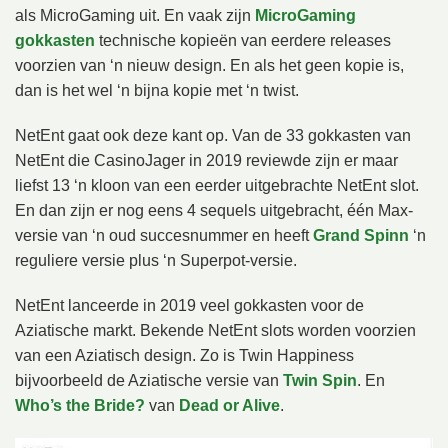
als MicroGaming uit. En vaak zijn
MicroGaming
gokkasten
technische kopieën van eerdere releases
voorzien van ‘n nieuw design. En als het geen kopie is,
dan is het wel ‘n bijna kopie met ‘n twist.
NetEnt gaat ook deze kant op. Van de 33 gokkasten van
NetEnt die CasinoJager in 2019 reviewde zijn er maar
liefst 13 ‘n kloon van een eerder uitgebrachte NetEnt slot.
En dan zijn er nog eens 4 sequels uitgebracht, één Max-
versie van ‘n oud succesnummer en heeft
Grand Spinn
‘n
reguliere versie plus ‘n Superpot-versie.
NetEnt lanceerde in 2019 veel gokkasten voor de
Aziatische markt. Bekende NetEnt slots worden voorzien
van een Aziatisch design. Zo is Twin Happiness
bijvoorbeeld de Aziatische versie van
Twin Spin
. En
Who’s the Bride?
van
Dead or Alive
.