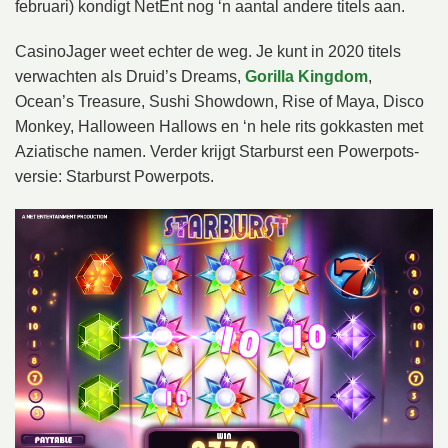
februari) kondigt NetEnt nog ‘n aantal andere titels aan.
CasinoJager weet echter de weg. Je kunt in 2020 titels
verwachten als Druid’s Dreams,
Gorilla Kingdom
,
Ocean’s Treasure, Sushi Showdown, Rise of Maya, Disco
Monkey, Halloween Hallows en ‘n hele rits gokkasten met
Aziatische namen. Verder krijgt Starburst een Powerpots-
versie: Starburst Powerpots.