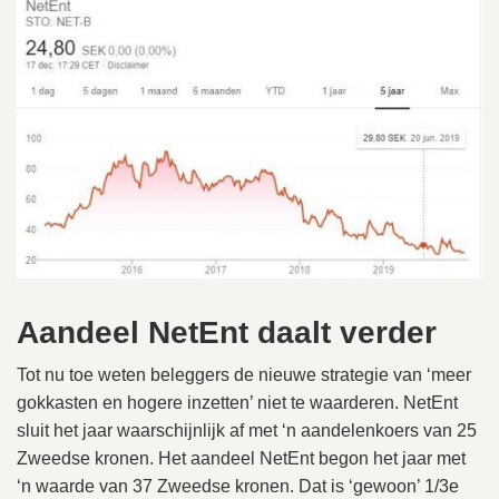
Aandeel NetEnt daalt verder
Tot nu toe weten beleggers de nieuwe strategie van ‘meer
gokkasten en hogere inzetten’ niet te waarderen. NetEnt
sluit het jaar waarschijnlijk af met ‘n aandelenkoers van 25
Zweedse kronen. Het aandeel NetEnt begon het jaar met
‘n waarde van 37 Zweedse kronen. Dat is ‘gewoon’ 1/3e