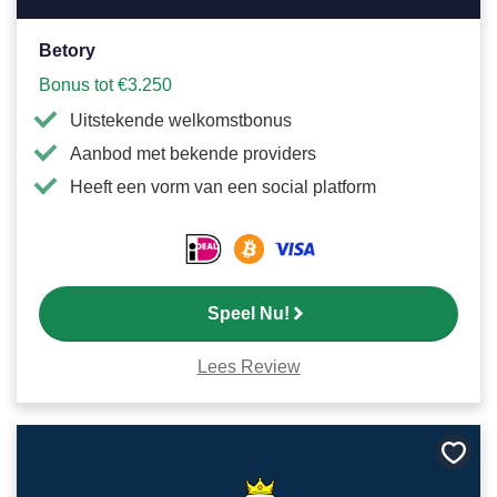
Betory
Bonus tot €3.250
Uitstekende welkomstbonus
Aanbod met bekende providers
Heeft een vorm van een social platform
Speel Nu!
Lees Review
Bewa
als
favori