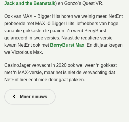
Jack and the Beanstalk
) en Gonzo’s Quest VR.
Ook van MAX – Bigger Hits horen we weinig meer. NetEnt
probeerde met MAX -0 Bigger Hits liefhebbers van hoge
variantie gokkasten te paaien. Zo werd BerryBurst
gelanceerd in twee versies. Naast de reguliere versie
kwam NetEnt ook met
BerryBurst Max
. En dit jaar kregen
we Victorious Max.
CasinoJager verwacht in 2020 ook wel weer ‘n gokkast
met ‘n MAX-versie, maar het is niet de verwachting dat
NetEnt hier echt mee door gaat pakken.
Meer nieuws