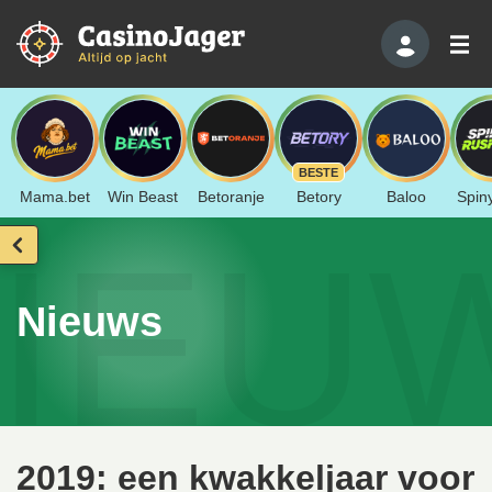
BESTE
Mama.bet
Win Beast
Betoranje
Betory
Baloo
Spin
IEU
Nieuws
2019: een kwakkeljaar voor