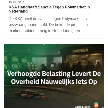
19-07-2026
KSA Handhaaft Sanctie Tegen Polymarket in
Nederland
De KSA heeft de sanctie tegen Polymarket na
bezwaar gehandhaafd. De bekende prediction
market-aanbieder mag in Nederland geen…