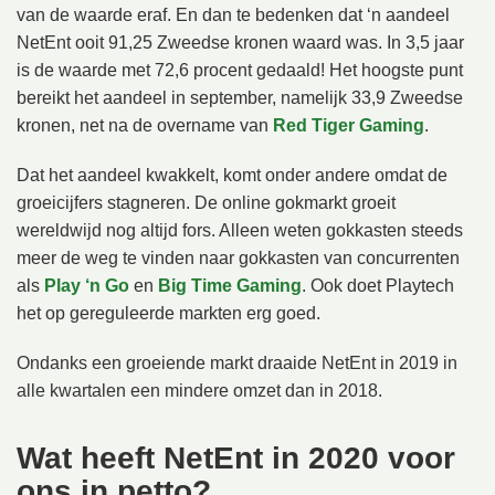
van de waarde eraf. En dan te bedenken dat ‘n aandeel
NetEnt ooit 91,25 Zweedse kronen waard was. In 3,5 jaar
is de waarde met 72,6 procent gedaald! Het hoogste punt
bereikt het aandeel in september, namelijk 33,9 Zweedse
kronen, net na de overname van
Red Tiger Gaming
.
Dat het aandeel kwakkelt, komt onder andere omdat de
groeicijfers stagneren. De online gokmarkt groeit
wereldwijd nog altijd fors. Alleen weten gokkasten steeds
meer de weg te vinden naar gokkasten van concurrenten
als
Play ‘n Go
en
Big Time Gaming
. Ook doet Playtech
het op gereguleerde markten erg goed.
Ondanks een groeiende markt draaide NetEnt in 2019 in
alle kwartalen een mindere omzet dan in 2018.
Wat heeft NetEnt in 2020 voor
ons in petto?