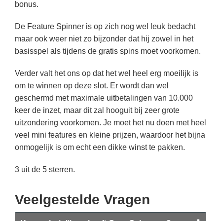
bonus.
De Feature Spinner is op zich nog wel leuk bedacht
maar ook weer niet zo bijzonder dat hij zowel in het
basisspel als tijdens de gratis spins moet voorkomen.
Verder valt het ons op dat het wel heel erg moeilijk is
om te winnen op deze slot. Er wordt dan wel
geschermd met maximale uitbetalingen van 10.000
keer de inzet, maar dit zal hooguit bij zeer grote
uitzondering voorkomen. Je moet het nu doen met heel
veel mini features en kleine prijzen, waardoor het bijna
onmogelijk is om echt een dikke winst te pakken.
3 uit de 5 sterren.
Veelgestelde Vragen