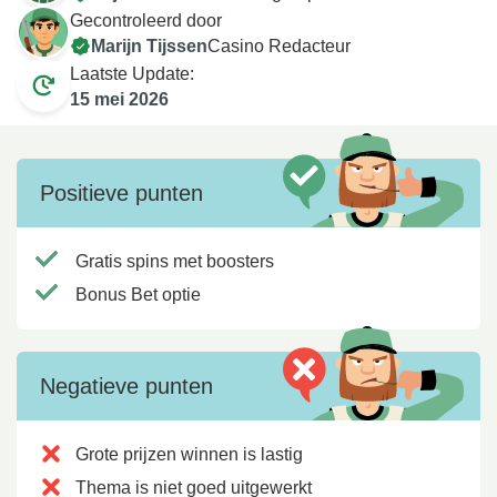
Gecontroleerd door
Marijn Tijssen
Casino Redacteur
Laatste Update:
15 mei 2026
Positieve punten
Gratis spins met boosters
Bonus Bet optie
Negatieve punten
Grote prijzen winnen is lastig
Thema is niet goed uitgewerkt