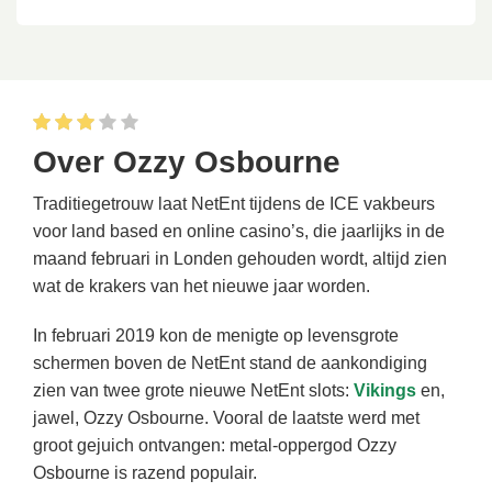
Over Ozzy Osbourne
Traditiegetrouw laat NetEnt tijdens de ICE vakbeurs
voor land based en online casino’s, die jaarlijks in de
maand februari in Londen gehouden wordt, altijd zien
wat de krakers van het nieuwe jaar worden.
In februari 2019 kon de menigte op levensgrote
schermen boven de NetEnt stand de aankondiging
zien van twee grote nieuwe NetEnt slots:
Vikings
en,
jawel, Ozzy Osbourne. Vooral de laatste werd met
groot gejuich ontvangen: metal-oppergod Ozzy
Osbourne is razend populair.