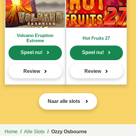
als
als
favoriet
favoriet
Volcano Eruption
Hot Fruits 27
Extreme
Speel nu!
Speel nu!
Review
Review
Naar alle slots
Home
/
Alle Slots
/
Ozzy Osbourne