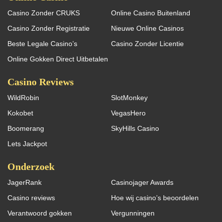
Casino Zonder CRUKS
Online Casino Buitenland
Casino Zonder Registratie
Nieuwe Online Casinos
Beste Legale Casino’s
Casino Zonder Licentie
Online Gokken Direct Uitbetalen
Casino Reviews
WildRobin
SlotMonkey
Kokobet
VegasHero
Boomerang
SkyHills Casino
Lets Jackpot
Onderzoek
JagerRank
Casinojager Awards
Casino reviews
Hoe wij casino’s beoordelen
Verantwoord gokken
Vergunningen