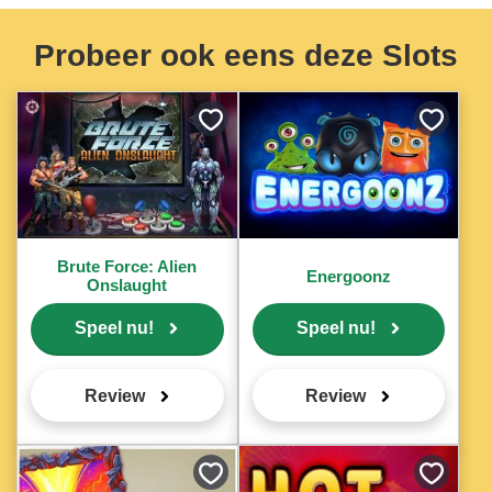
Probeer ook eens deze Slots
Bewaar
Bewaar
als
als
favoriet
favoriet
Brute Force: Alien
Energoonz
Onslaught
Speel nu!
Speel nu!
Review
Review
Bewaar
Bewaar