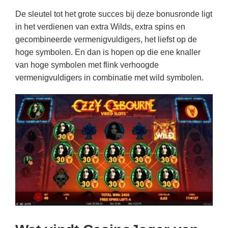
De sleutel tot het grote succes bij deze bonusronde ligt
in het verdienen van extra Wilds, extra spins en
gecombineerde vermenigvuldigers, het liefst op de
hoge symbolen. En dan is hopen op die ene knaller
van hoge symbolen met flink verhoogde
vermenigvuldigers in combinatie met wild symbolen.