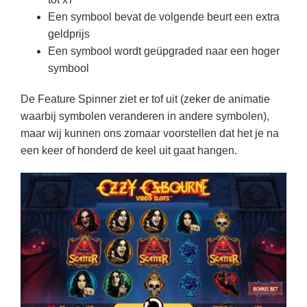
Een symbool bevat de volgende beurt een extra
geldprijs
Een symbool wordt geüpgraded naar een hoger
symbool
De Feature Spinner ziet er tof uit (zeker de animatie
waarbij symbolen veranderen in andere symbolen),
maar wij kunnen ons zomaar voorstellen dat het je na
een keer of honderd de keel uit gaat hangen.