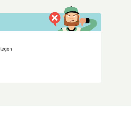
 tegen