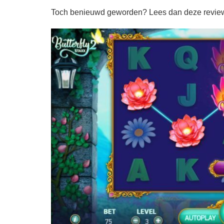
Toch benieuwd geworden? Lees dan deze revie