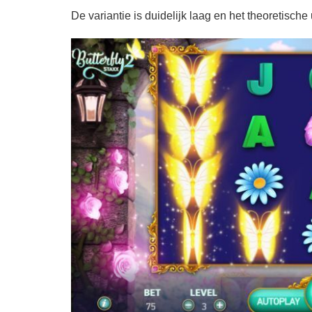
De variantie is duidelijk laag en het theoretisch