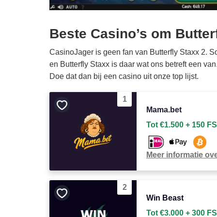
Beste Casino’s om Butterf
CasinoJager is geen fan van Butterfly Staxx 2. 
en Butterfly Staxx is daar wat ons betreft een van
Doe dat dan bij een casino uit onze top lijst.
1
Bewaar
Mama.bet
als
favoriet
Tot €1.500 + 150 FS
Meer informatie ove
2
Bewaar
Win Beast
als
favoriet
Tot €3.000 + 300 FS