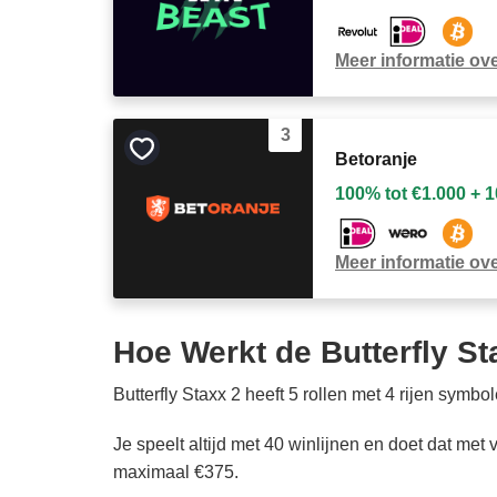
Meer informatie ove
3
Bewaar
Betoranje
als
favoriet
100% tot €1.000 + 
Meer informatie ove
Hoe Werkt de Butterfly St
Butterfly Staxx 2 heeft 5 rollen met 4 rijen symbol
Je speelt altijd met 40 winlijnen en doet dat met
maximaal €375.