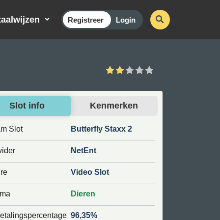
aalwijzen
Registreer
Login
Slot info
Kenmerken
Slot info
Kenmerken
m Slot
Butterfly Staxx 2
ls
5
ls
5
m Slot
Butterfly Staxx 2
vider
NetEnt
oplay
Ja
oplay
Ja
us Spel
Ja
vider
NetEnt
us Spel
Ja
re
Video Slot
gressieve Jackpot
Nee
ipliers
Nee
gressieve Jackpot
Nee
re
Video Slot
ema
Dieren
ds
Ja
ipliers
Nee
ema
Dieren
betalingspercentage
96,35%