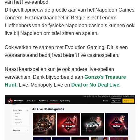
van het live-aanbod.
Dit geeft opnieuw de grootte aan van het Napoleon Games
concern. Het marktaandeel in België is echt enorm.
Liefhebbers van de fysieke Napoleon-casino’s kunnen ook
live bij Napoleon om tafel zitten en spelen.
Ook werken ze samen met Evolution Gaming. Dit is een
vooraanstaand bedrijf wat betreft live casinospellen.
Naast kaartspellen kun je ook andere live-spellen
verwachten. Denk bijvoorbeeld aan
Gonzo’s Treasure
Hunt,
Live, Monopoly Live en
Deal or No Deal Live
.