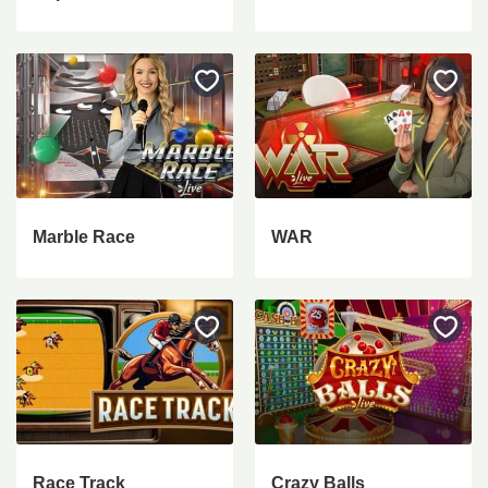
Bewaar
Bewa
als
als
favoriet
favori
Marble Race
WAR
Bewaar
Bewa
als
als
favoriet
favori
Race Track
Crazy Balls