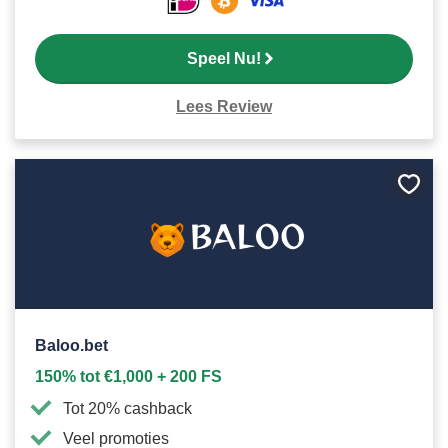
Speel Nu!
Lees Review
Bewa
als
favori
Baloo.bet
150% tot €1,000 + 200 FS
Tot 20% cashback
Veel promoties