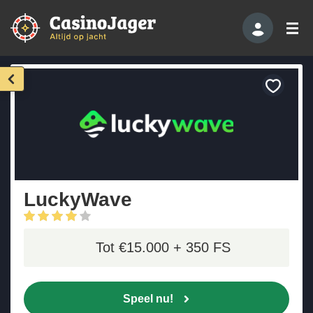
Bewaar
als
favoriet
LuckyWave
Tot €15.000 + 350 FS
Speel nu!