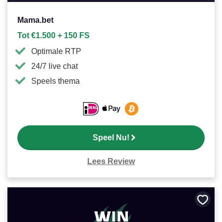
Mama.bet
Tot €1.500 + 150 FS
Optimale RTP
24/7 live chat
Speels thema
Speel Nu!
Lees Review
Bewa
als
favori