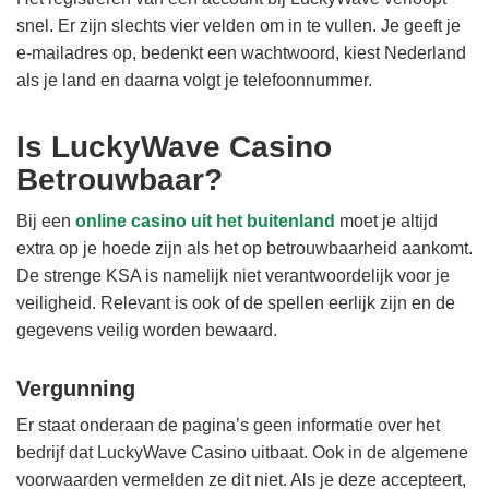
snel. Er zijn slechts vier velden om in te vullen. Je geeft je
e-mailadres op, bedenkt een wachtwoord, kiest Nederland
als je land en daarna volgt je telefoonnummer.
Is LuckyWave Casino
Betrouwbaar?
Bij een
online casino uit het buitenland
moet je altijd
extra op je hoede zijn als het op betrouwbaarheid aankomt.
De strenge KSA is namelijk niet verantwoordelijk voor je
veiligheid. Relevant is ook of de spellen eerlijk zijn en de
gegevens veilig worden bewaard.
Vergunning
Er staat onderaan de pagina’s geen informatie over het
bedrijf dat LuckyWave Casino uitbaat. Ook in de algemene
voorwaarden vermelden ze dit niet. Als je deze accepteert,