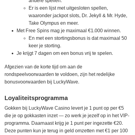
andere spellen.
Er is een lijst met uitgesloten spellen,
waaronder jackpot slots, Dr. Jekyll & Mr. Hyde,
Take Olympus en meer.
Met Free Spins mag je maximaal €1.000 winnen.
En met een stortingsbonus is dat maximaal 50
keer je storting.
Je krijgt 7 dagen om een bonus vrij te spelen.
Afgezien van de korte tijd om aan de
rondspeelvoorwaarden te voldoen, zijn het redelijke
bonusvoorwaarden bij LuckyWave.
Loyaliteitsprogramma
Gokken bij LuckyWave Casino levert je 1 punt op per €5
die je op gokkasten inzet — zo werk je jezelf op in het VIP-
programma. Daarnaast krijg je 1 punt per ingezette €20.
Deze punten kun je terug in geld omzetten met €1 per 100