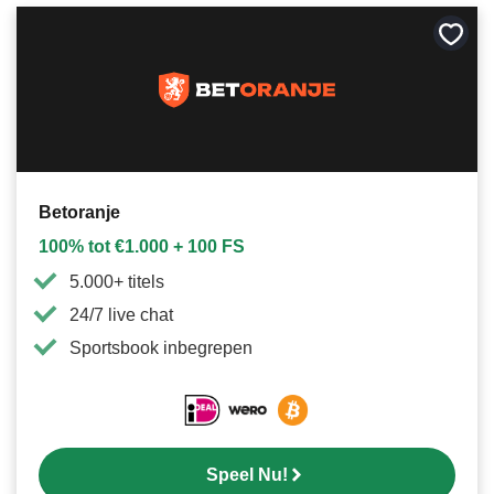
Bewa
als
favori
Betoranje
100% tot €1.000 + 100 FS
5.000+ titels
24/7 live chat
Sportsbook inbegrepen
Speel Nu!