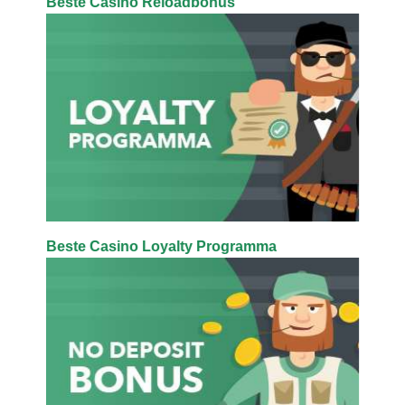
Beste Casino Reloadbonus
Beste Casino Loyalty Programma