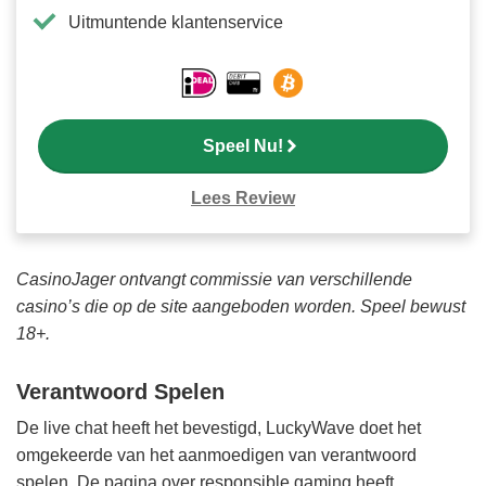
Uitmuntende klantenservice
Speel Nu!
Lees Review
CasinoJager ontvangt commissie van verschillende
casino’s die op de site aangeboden worden. Speel bewust
18+.
Verantwoord Spelen
De live chat heeft het bevestigd, LuckyWave doet het
omgekeerde van het aanmoedigen van verantwoord
spelen. De pagina over responsible gaming heeft