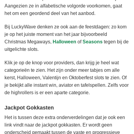
Aangezien ze in alfabetische volgorde voorkomen, gaat
het om een geordend deel van het aanbod.
Bij LuckyWave denken ze ook aan de feestdagen: zo kom
je op het juiste moment van het jaar bijvoorbeeld
Christmas Megaways,
Halloween
of
Seasons
tegen bij de
uitgelichte slots.
Klik je op de knop voor providers, dan krijg je heel wat
categorieën te zien. Het zijn onder meer tabjes om alle
kerst, Halloween, Valentijn en Oktoberfest slots te zien. Of
je bekijkt alle instant win, aviator en tafelspellen. Zelfs voor
de highrollers is er een aparte categorie.
Jackpot Gokkasten
Het is tussen deze extra onderverdelingen dat je ook een
link vindt naar de jackpot gokkasten. Er wordt geen
onderscheid gemaakt tussen de vaste en progressieve