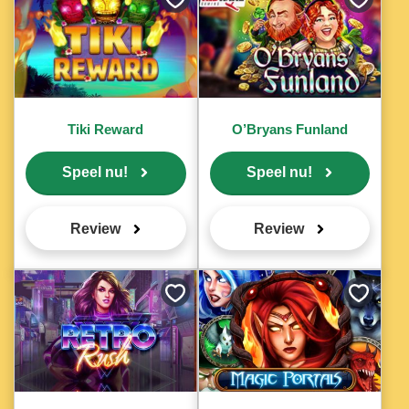
Bewaar
Bewaar
als
als
favoriet
favoriet
Tiki Reward
O’Bryans Funland
Speel nu!
Speel nu!
Review
Review
Bewaar
Bewaar
als
als
favoriet
favoriet