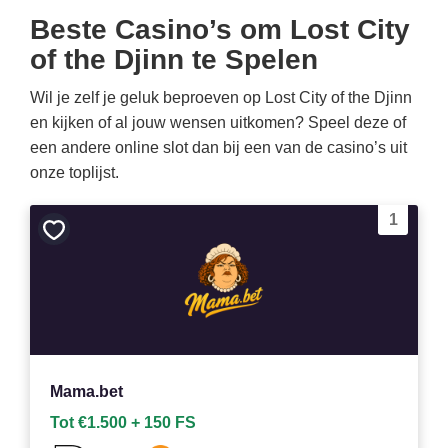
Beste Casino’s om Lost City
of the Djinn te Spelen
Wil je zelf je geluk beproeven op Lost City of the Djinn
en kijken of al jouw wensen uitkomen? Speel deze of
een andere online slot dan bij een van de casino’s uit
onze toplijst.
1
Bewaar
als
favoriet
Mama.bet
Tot €1.500 + 150 FS