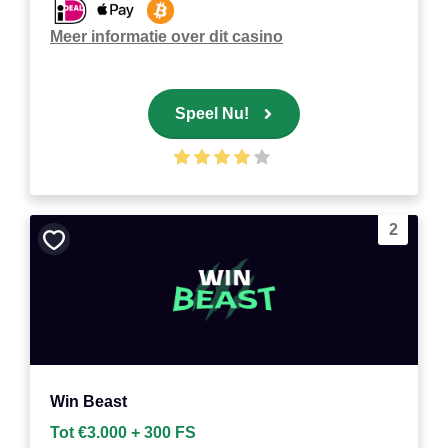
Meer informatie over dit casino
Speel Nu!
2
Bewaar
als
favoriet
Win Beast
Tot €3.000 + 300 FS