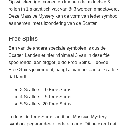
Op willekeurige momenten kunnen de middelste 3
rollen in 1 gigantisch vak van 3×3 worden omgetoverd.
Deze Massive Mystery kan de vorm van ieder symbool
aannemen, met uitzondering van de Scatter.
Free Spins
Een van de andere speciale symbolen is dus de
Scatter. Landen er hier minimaal 3 van in dezelfde
speelronde, dan trigger je de Free Spins. Hoeveel
Free Spins je verdient, hangt af van het aantal Scatters
dat landt:
3 Scatters: 10 Free Spins
4 Scatters: 15 Free Spins
5 Scatters: 20 Free Spins
Tijdens de Free Spins landt het Massive Mystery
symbool gegarandeerd iedere ronde. Dit betekent dat