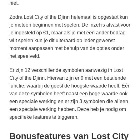
niet.
Zodra Lost City of the Djinn helemaal is opgestart kun
je meteen beginnen met spelen. De inzet is alvast voor
je ingesteld op €1, maar als je met een ander bedrag
wilt spelen kun je dit uiteraard op ieder gewenst
moment aanpassen met behulp van de opties onder
het speelveld.
Er zijn 12 verschillende symbolen aanwezig in Lost
City of the Djinn. Hiervan zijn er 9 met een betalende
functie, waarbij de geest de hoogste waarde heeft. Één
van deze symbolen heeft naast een hoge waarde ook
een speciale werking en er zijn 3 symbolen die alleen
een speciale werking hebben. Deze heb je nodig om
specifieke features te triggeren.
Bonusfeatures van Lost City