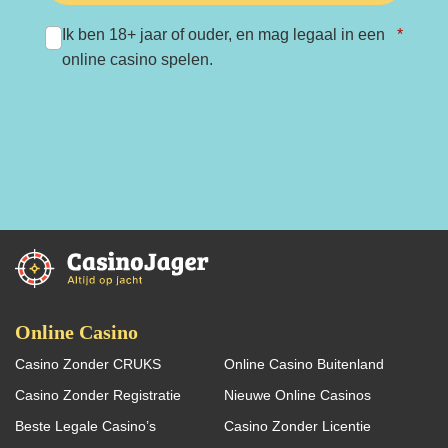
Ik ben 18+ jaar of ouder, en mag legaal in een
*
online casino spelen.
Online Casino
Casino Zonder CRUKS
Online Casino Buitenland
Casino Zonder Registratie
Nieuwe Online Casinos
Beste Legale Casino’s
Casino Zonder Licentie