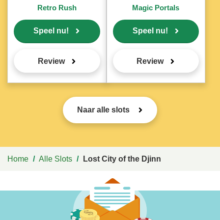
Retro Rush
Magic Portals
Speel nu!
Speel nu!
Review
Review
Naar alle slots
Home
/
Alle Slots
/
Lost City of the Djinn