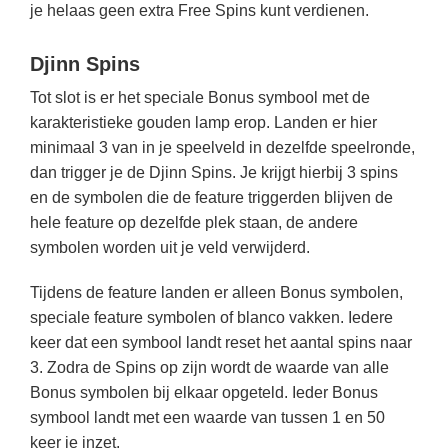
je helaas geen extra Free Spins kunt verdienen.
Djinn Spins
Tot slot is er het speciale Bonus symbool met de
karakteristieke gouden lamp erop. Landen er hier
minimaal 3 van in je speelveld in dezelfde speelronde,
dan trigger je de Djinn Spins. Je krijgt hierbij 3 spins
en de symbolen die de feature triggerden blijven de
hele feature op dezelfde plek staan, de andere
symbolen worden uit je veld verwijderd.
Tijdens de feature landen er alleen Bonus symbolen,
speciale feature symbolen of blanco vakken. Iedere
keer dat een symbool landt reset het aantal spins naar
3. Zodra de Spins op zijn wordt de waarde van alle
Bonus symbolen bij elkaar opgeteld. Ieder Bonus
symbool landt met een waarde van tussen 1 en 50
keer je inzet.