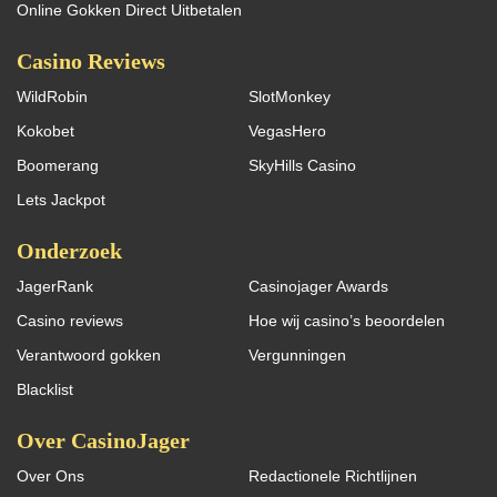
Online Gokken Direct Uitbetalen
Casino Reviews
WildRobin
SlotMonkey
Kokobet
VegasHero
Boomerang
SkyHills Casino
Lets Jackpot
Onderzoek
JagerRank
Casinojager Awards
Casino reviews
Hoe wij casino’s beoordelen
Verantwoord gokken
Vergunningen
Blacklist
Over CasinoJager
Over Ons
Redactionele Richtlijnen