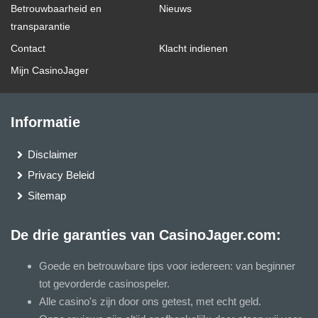
Betrouwbaarheid en
Nieuws
transparantie
Contact
Klacht indienen
Mijn CasinoJager
Informatie
Disclaimer
Privacy Beleid
Sitemap
De drie garanties van CasinoJager.com:
Goede en betrouwbare tips voor iedereen: van beginner
tot gevorderde casinospeler.
Alle casino's zijn door ons getest, met echt geld.