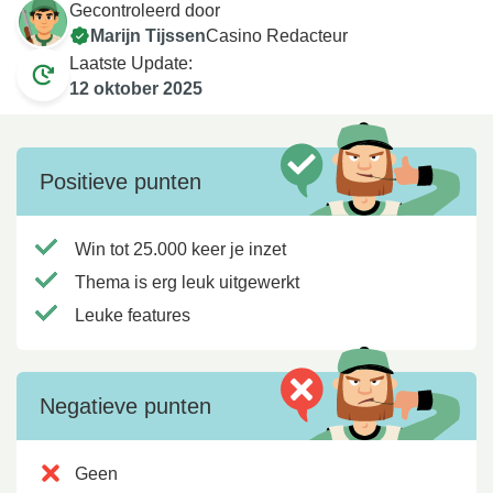
Gecontroleerd door
Marijn Tijssen
Casino Redacteur
Laatste Update:
12 oktober 2025
Positieve punten
Win tot 25.000 keer je inzet
Thema is erg leuk uitgewerkt
Leuke features
Negatieve punten
Geen