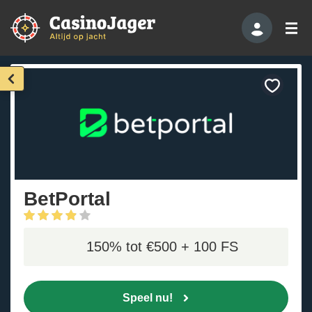
Bewaar
als
favoriet
BetPortal
150% tot €500 + 100 FS
Speel nu!