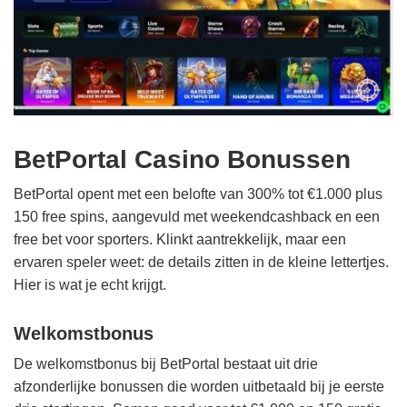
BetPortal Casino Bonussen
BetPortal opent met een belofte van 300% tot €1.000 plus
150 free spins, aangevuld met weekendcashback en een
free bet voor sporters. Klinkt aantrekkelijk, maar een
ervaren speler weet: de details zitten in de kleine lettertjes.
Hier is wat je echt krijgt.
Welkomstbonus
De welkomstbonus bij BetPortal bestaat uit drie
afzonderlijke bonussen die worden uitbetaald bij je eerste