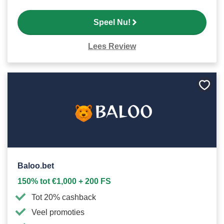
Speel Nu!
Lees Review
Bewa
als
favori
Baloo.bet
150% tot €1,000 + 200 FS
Tot 20% cashback
Veel promoties