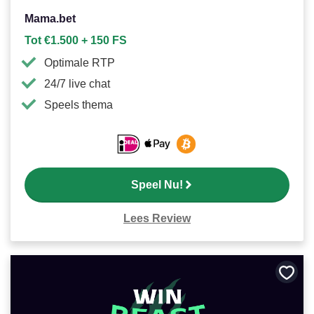
Mama.bet
Tot €1.500 + 150 FS
Optimale RTP
24/7 live chat
Speels thema
Speel Nu!
Lees Review
Bewa
als
favori