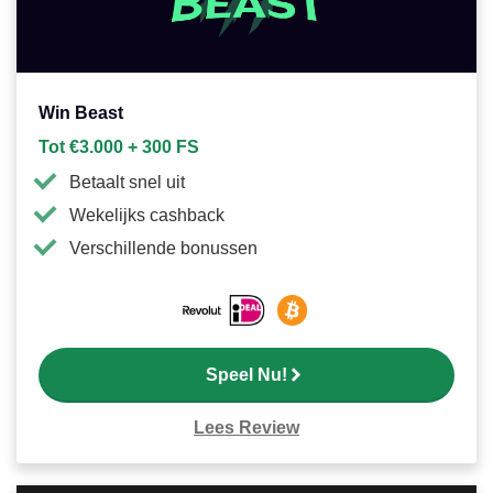
Win Beast
Tot €3.000 + 300 FS
Betaalt snel uit
Wekelijks cashback
Verschillende bonussen
Speel Nu!
Lees Review