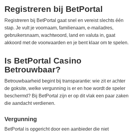
Registreren bij BetPortal
Registreren bij BetPortal gaat snel en vereist slechts één
stap. Je vult je voornaam, familienaam, e-mailadres,
gebruikersnaam, wachtwoord, land en valuta in, gaat
akkoord met de voorwaarden en je bent klaar om te spelen.
Is BetPortal Casino
Betrouwbaar?
Betrouwbaarheid begint bij transparantie: wie zit er achter
de goksite, welke vergunning is er en hoe wordt de speler
beschermd? Bij BetPortal zijn er op dit vlak een paar zaken
die aandacht verdienen.
Vergunning
BetPortal is opgericht door een aanbieder die niet