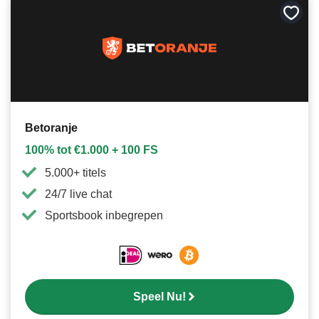
Bewa
als
favori
Betoranje
100% tot €1.000 + 100 FS
5.000+ titels
24/7 live chat
Sportsbook inbegrepen
Speel Nu!