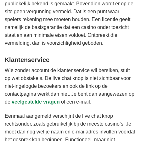
publiekelijk bekend is gemaakt. Bovendien wordt er op de
site geen vergunning vermeld. Dat is een punt waar
spelers rekening mee moeten houden. Een licentie geeft
namelijk de basisgarantie dat een casino onder toezicht
staat en aan minimale eisen voldoet. Ontbreekt die
vermelding, dan is voorzichtigheid geboden.
Klantenservice
Wie zonder account de klantenservice wil bereiken, stuit
op wat obstakels. De live chat knop is niet zichtbaar voor
niet-ingelogde bezoekers en ook de link op de
contactpagina werkt dan niet. Je bent dan aangewezen op
de
veelgestelde vragen
of een e-mail.
Eenmaal aangemeld verschijnt de live chat knop
rechtsonder, zoals gebruikelijk bij de meeste casino’s. Je
moet dan nog wel je naam en e-mailadres invullen voordat
het gesprek kan beginnen. Functioneel, maar niet