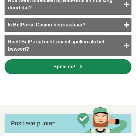
Hoe werkt uitbetalen bij BetPortal en hoe lang
duurt dat?
Is BetPortal Casino betrouwbaar?
Heeft BetPortal echt zoveel spellen als het
beweert?
Speel nu!
Positieve punten