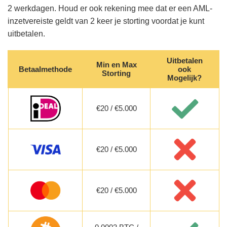
2 werkdagen. Houd er ook rekening mee dat er een AML-
inzetvereiste geldt van 2 keer je storting voordat je kunt
uitbetalen.
Uitbetalen
Min en Max
Betaalmethode
ook
Storting
Mogelijk?
€20 / €5.000
€20 / €5.000
€20 / €5.000