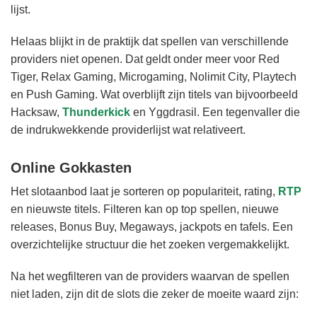
lijst.
Helaas blijkt in de praktijk dat spellen van verschillende
providers niet openen. Dat geldt onder meer voor Red
Tiger, Relax Gaming, Microgaming, Nolimit City, Playtech
en Push Gaming. Wat overblijft zijn titels van bijvoorbeeld
Hacksaw,
Thunderkick
en Yggdrasil. Een tegenvaller die
de indrukwekkende providerlijst wat relativeert.
Online Gokkasten
Het slotaanbod laat je sorteren op populariteit, rating,
RTP
en nieuwste titels. Filteren kan op top spellen, nieuwe
releases, Bonus Buy, Megaways, jackpots en tafels. Een
overzichtelijke structuur die het zoeken vergemakkelijkt.
Na het wegfilteren van de providers waarvan de spellen
niet laden, zijn dit de slots die zeker de moeite waard zijn: