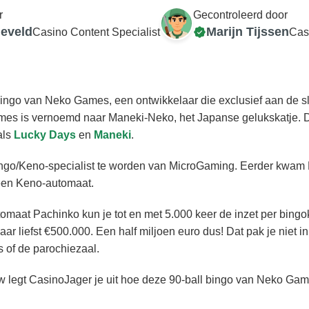
r
Gecontroleerd door
eveld
Marijn Tijssen
Casino Content Specialist
Cas
bingo van Neko Games, een ontwikkelaar die exclusief aan de sl
s is vernoemd naar Maneki-Neko, het Japanse gelukskatje. Dit
als
Lucky Days
en
Maneki
.
ingo/Keno-specialist te worden van MicroGaming. Eerder kwam
een Keno-automaat.
tomaat Pachinko kun je tot en met 5.000 keer de inzet per bingo
aar liefst €500.000. Een half miljoen euro dus! Dat pak je niet 
 of de parochiezaal.
w legt CasinoJager je uit hoe deze 90-ball bingo van Neko Gam