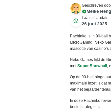
Geschreven doo
Meike Heng
Laatste Update:
26 juni 2025
Pachinko is ‘n 90-ball 
MicroGamng. Neko Game
mascotte van casino’s 
Neko Games lijkt de B
met
Super Snowball
, 
Op de 90-ball bingo au
maximale inzet is dat m
van het bejaardentehuis
In deze Pachinko revie
beste strategie is.