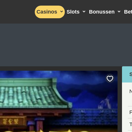
Casinos
Slots
Bonussen
Bet
S
Bewaar
als
favoriet
P
T