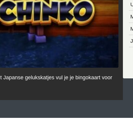
U
M
M
J
 Japanse gelukskatjes vul je je bingokaart voor