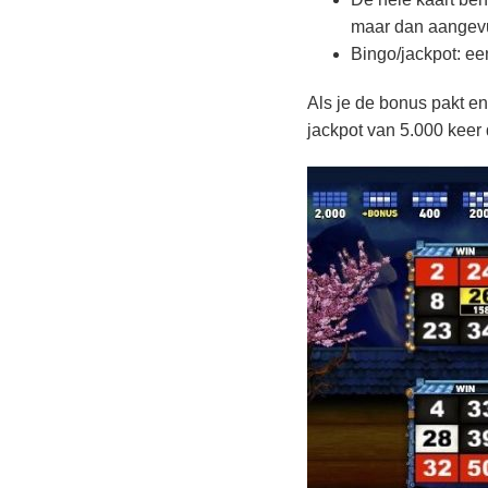
maar dan aangevu
Bingo/jackpot: een
Als je de bonus pakt en
jackpot van 5.000 keer d