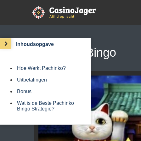
Inhoudsopgave
Pachinko Bingo
Hoe Werkt Pachinko?
Uitbetalingen
Bonus
Wat is de Beste Pachinko
Bingo Strategie?