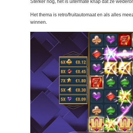
Sterker nog, het is uitermate knap dat ze wedero
Het thema is retro/fruitautomaat en als alles meez
winnen.