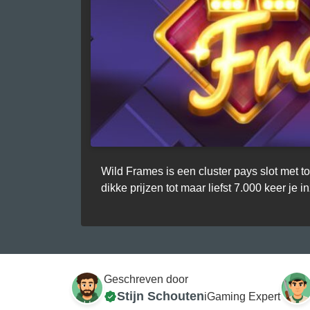
Wild Frames is een cluster pays slot met t
dikke prijzen tot maar liefst 7.000 keer je in
Geschreven door
Stijn Schouten
iGaming Expert