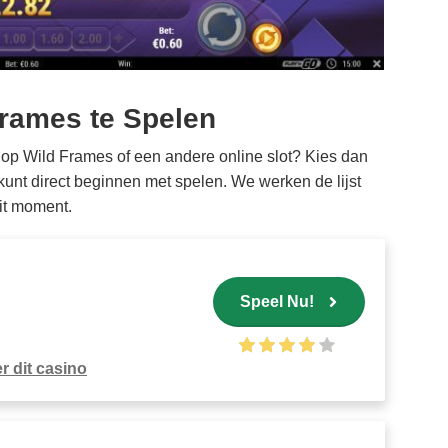
rames te Spelen
n op Wild Frames of een andere online slot? Kies dan
 kunt direct beginnen met spelen. We werken de lijst
dit moment.
Speel Nu!
r dit casino