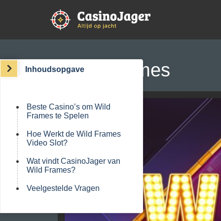
Wild Frames
Inhoudsopgave
Beste Casino’s om Wild
Frames te Spelen
Hoe Werkt de Wild Frames
Video Slot?
Wat vindt CasinoJager van
Wild Frames?
Veelgestelde Vragen