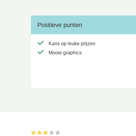
Positieve punten
Kans op leuke prijzen
Mooie graphics