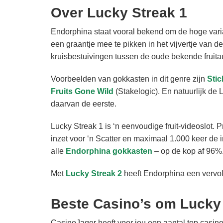
Over Lucky Streak 1
Endorphina staat vooral bekend om de hoge varia
een graantje mee te pikken in het vijvertje van de 
kruisbestuivingen tussen de oude bekende fruit
Voorbeelden van gokkasten in dit genre zijn
Stic
Fruits Gone Wild
(Stakelogic). En natuurlijk de 
daarvan de eerste.
Lucky Streak 1 is ‘n eenvoudige fruit-videoslot. P
inzet voor ‘n Scatter en maximaal 1.000 keer de in
alle
Endorphina gokkasten
– op de kop af 96%
Met
Lucky Streak 2
heeft Endorphina een vervol
Beste Casino’s om Lucky 
CasinoJager heeft voor jou een aantal top casin