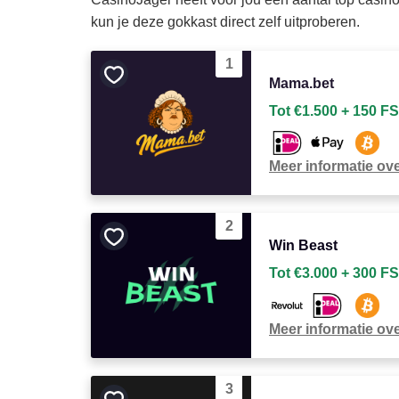
kun je deze gokkast direct zelf uitproberen.
1
Bewaar
Mama.bet
als
favoriet
Tot €1.500 + 150 FS
Meer informatie ove
2
Bewaar
Win Beast
als
favoriet
Tot €3.000 + 300 FS
Meer informatie ove
3