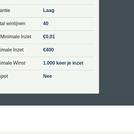
ds
Ja
betalingspercentage
96%
antie
Laag
antie
Laag
al winlijnen
40
al winlijnen
40
 Minimale Inzet
€0,01
 Minimale Inzet
€0,01
imale Inzet
€400
imale Inzet
€400
imale Winst
1.000 keer je inzet
imale Winst
1.000 keer je inzet
kpot
Nee
kpot
Nee