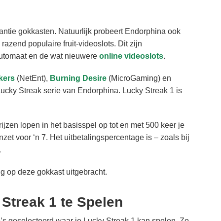
ntie gokkasten. Natuurlijk probeert Endorphina ook
razend populaire fruit-videoslots. Dit zijn
automaat en de wat nieuwere
online videoslots
.
kers
(NetEnt),
Burning Desire
(MicroGaming) en
Lucky Streak serie van Endorphina. Lucky Streak 1 is
rijzen lopen in het basisspel op tot en met 500 keer je
zet voor ‘n 7. Het uitbetalingspercentage is – zoals bij
.
g op deze gokkast uitgebracht.
Streak 1 te Spelen
o’s geselecteerd waar je Lucky Streak 1 kan spelen. Zo