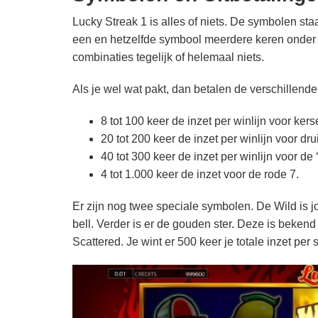
Lucky Streak 1 is alles of niets. De symbolen sta
een en hetzelfde symbool meerdere keren onder e
combinaties tegelijk of helemaal niets.
Als je wel wat pakt, dan betalen de verschillende
8 tot 100 keer de inzet per winlijn voor ke
20 tot 200 keer de inzet per winlijn voor d
40 tot 300 keer de inzet per winlijn voor de ‘l
4 tot 1.000 keer de inzet voor de rode 7.
Er zijn nog twee speciale symbolen. De Wild is j
bell. Verder is er de gouden ster. Deze is beken
Scattered. Je wint er 500 keer je totale inzet per