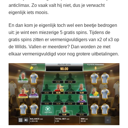
anticlimax. Zo vaak valt hij niet, dus je verwacht
eigenlijk iets moois.
En dan kom je eigenlijk toch wel een beetje bedrogen
uit: je wint een miezerige 5 gratis spins. Tijdens de
gratis spins zitten er vermenigvuldigers van x2 of x3 op
de Wilds. Vallen er meerdere? Dan worden ze met
elkaar vermenigvuldigd voor nog grotere uitbetalingen.