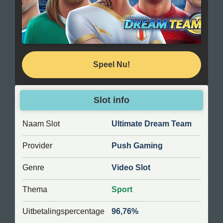
Speel Nu!
Slot info
Naam Slot
Ultimate Dream Team
Provider
Push Gaming
Genre
Video Slot
Thema
Sport
Uitbetalingspercentage
96,76%