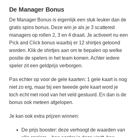
De Manager Bonus
De Manager Bonus is eigenlijk een stuk leuker dan de
gratis spins bonus. Deze win je als je 3 scattered
managers op rollen 2, 3 en 4 draait. Je activeert nu een
Pick and Click bonus waarbij er 12 shirtjes getoond
worden. Klik de shirtjes aan om te bepalen op welke
positie de spelers in het team komen. Achter iedere
speler zit een geldprijs verborgen.
Pas echter op voor de gele kaarten: 1 gele kaart is nog
niet zo erg, maar bij een tweede gele kaart word je
toch echt met rood van het veld gestuurd. En dan is de
bonus ook meteen afgelopen.
Je kan ook extra prijzen winnen:
De prijs booster: deze verhoogt de waarden van