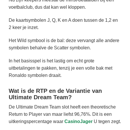
voetbalclub, dus dat kan wel kloppen.
De kaartsymbolen J, Q, K en A doen tussen de 1,2 en
2 keer je inzet.
Het Wild symbool is de bal: deze vervangt alle andere
symbolen behalve de Scatter symbolen.
In het basisspel is het lastig om echt grote
uitbetalingen te pakken, tenzij je een volle bak met
Ronaldo symbolen draait.
Wat is de RTP en de Variantie van
Ultimate Dream Team?
De Ultimate Dream Team slot heeft een theoretische
Return to Player van maar liefst 96,76%. Dit is een
uitkeringspercentage waar
CasinoJager
U tegen zegt.