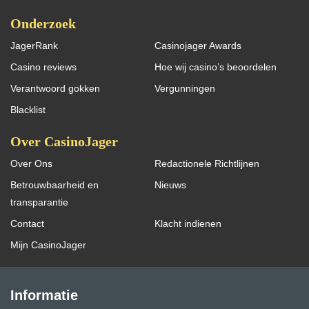
Onderzoek
JagerRank
Casinojager Awards
Casino reviews
Hoe wij casino’s beoordelen
Verantwoord gokken
Vergunningen
Blacklist
Over CasinoJager
Over Ons
Redactionele Richtlijnen
Betrouwbaarheid en
Nieuws
transparantie
Contact
Klacht indienen
Mijn CasinoJager
Informatie