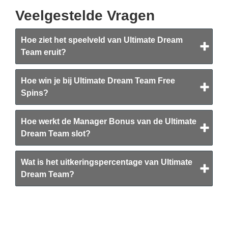
Veelgestelde Vragen
Hoe ziet het speelveld van Ultimate Dream
Team eruit?
Hoe win je bij Ultimate Dream Team Free
Spins?
Hoe werkt de Manager Bonus van de Ultimate
Dream Team slot?
Wat is het uitkeringspercentage van Ultimate
Dream Team?