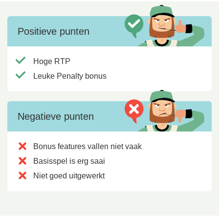
Positieve punten
Hoge RTP
Leuke Penalty bonus
Negatieve punten
Bonus features vallen niet vaak
Basisspel is erg saai
Niet goed uitgewerkt