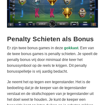
Penalty Schieten als Bonus
Er zijn twee bonus games in deze
gokkast
. Een van
de twee bonus games is penalty schieten. Je speelt de
penalty bonus vrij door minimaal drie keer het
bonussymbool op de reels te krijgen. Dit penalty
bonusspelletje is vrij aardig bedacht.
Je neemt het op tegen een tegenstander. Het is de
bedoeling dat je de keeper van de tegenstander
verslaat en de strafschoppen van je tegenstander uit
het doel weet te houden. Je kunt de keeper een