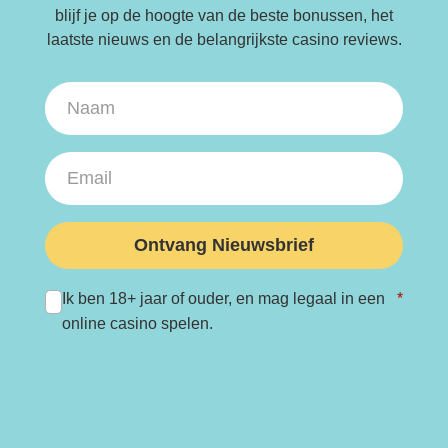
blijf je op de hoogte van de beste bonussen, het
laatste nieuws en de belangrijkste casino reviews.
Ontvang Nieuwsbrief
Ik ben 18+ jaar of ouder, en mag legaal in een
*
online casino spelen.