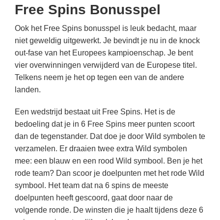
Free Spins Bonusspel
Ook het Free Spins bonusspel is leuk bedacht, maar
niet geweldig uitgewerkt. Je bevindt je nu in de knock
out-fase van het Europees kampioenschap. Je bent
vier overwinningen verwijderd van de Europese titel.
Telkens neem je het op tegen een van de andere
landen.
Een wedstrijd bestaat uit Free Spins. Het is de
bedoeling dat je in 6 Free Spins meer punten scoort
dan de tegenstander. Dat doe je door Wild symbolen te
verzamelen. Er draaien twee extra Wild symbolen
mee: een blauw en een rood Wild symbool. Ben je het
rode team? Dan scoor je doelpunten met het rode Wild
symbool. Het team dat na 6 spins de meeste
doelpunten heeft gescoord, gaat door naar de
volgende ronde. De winsten die je haalt tijdens deze 6