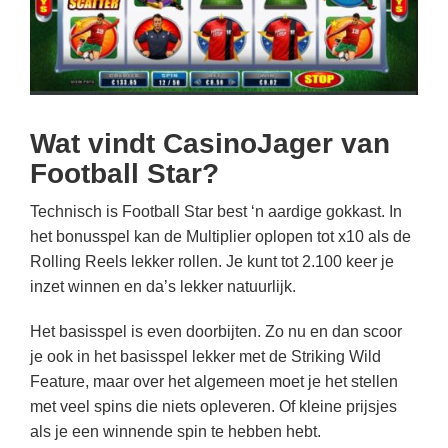
Wat vindt CasinoJager van
Football Star?
Technisch is Football Star best ‘n aardige gokkast. In
het bonusspel kan de Multiplier oplopen tot x10 als de
Rolling Reels lekker rollen. Je kunt tot 2.100 keer je
inzet winnen en da’s lekker natuurlijk.
Het basisspel is even doorbijten. Zo nu en dan scoor
je ook in het basisspel lekker met de Striking Wild
Feature, maar over het algemeen moet je het stellen
met veel spins die niets opleveren. Of kleine prijsjes
als je een winnende spin te hebben hebt.