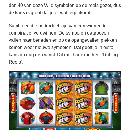
dan 40 van deze Wild symbolen op de reels gezet, dus
de kans is groot dat je er wat tegenkomt.
Symbolen die onderdeel zijn van een winnende
combinatie, verdwijnen. De symbolen daarboven
vallen naar beneden en op de opengevallen plekken
komen weer nieuwe symbolen. Dat geeft je ‘n extra
kans op nog een winst. Dit mechanisme heet ‘Rolling
Reels’.