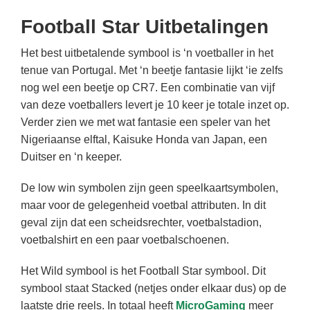
Football Star Uitbetalingen
Het best uitbetalende symbool is ‘n voetballer in het
tenue van Portugal. Met ‘n beetje fantasie lijkt ‘ie zelfs
nog wel een beetje op CR7. Een combinatie van vijf
van deze voetballers levert je 10 keer je totale inzet op.
Verder zien we met wat fantasie een speler van het
Nigeriaanse elftal, Kaisuke Honda van Japan, een
Duitser en ‘n keeper.
De low win symbolen zijn geen speelkaartsymbolen,
maar voor de gelegenheid voetbal attributen. In dit
geval zijn dat een scheidsrechter, voetbalstadion,
voetbalshirt en een paar voetbalschoenen.
Het Wild symbool is het Football Star symbool. Dit
symbool staat Stacked (netjes onder elkaar dus) op de
laatste drie reels. In totaal heeft
MicroGaming
meer