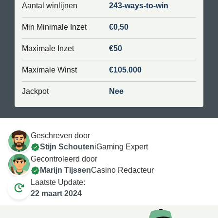
Aantal winlijnen
243-ways-to-win
Min Minimale Inzet
€0,50
Maximale Inzet
€50
Maximale Winst
€105.000
Jackpot
Nee
Geschreven door
Stijn Schouten
iGaming Expert
Gecontroleerd door
Marijn Tijssen
Casino Redacteur
Laatste Update:
22 maart 2024