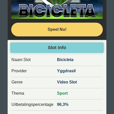
Speel Nu!
Slot info
Naam Slot
Bicicleta
Provider
Yggdrasil
Genre
Video Slot
Thema
Sport
Uitbetalingspercentage
96,3%