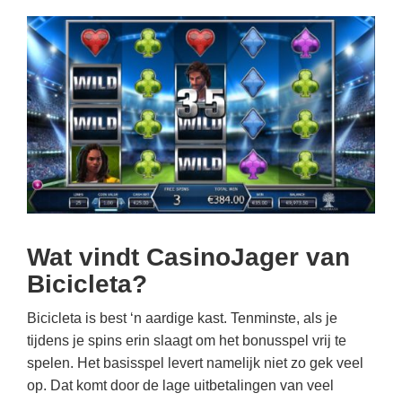
Wat vindt CasinoJager van
Bicicleta?
Bicicleta is best ‘n aardige kast. Tenminste, als je
tijdens je spins erin slaagt om het bonusspel vrij te
spelen. Het basisspel levert namelijk niet zo gek veel
op. Dat komt door de lage uitbetalingen van veel