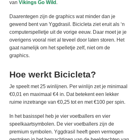
van
Vikings Go Wild
.
Daarentegen zijn de graphics wat minder dan je
gewend bent van Yggdrasil. Bicicleta ziet eruit als ‘n
computerspelletje uit de vorige eeuw. Daar moet je je
overigens vooral niet al teveel door laten storen. Het
gaat namelijk om het spelletje zelf, niet om de
graphics.
Hoe werkt Bicicleta?
Je speelt met 25 winlijnen. Per winlijn zet je minimaal
€0,01 en maximaal €4 in. Dat betekent een lekker
ruime inzetrange van €0,25 tot en met €100 per spin.
In het basisspel heb je vier voetballers en vier
speelkaartsymbolen. De vier voetballers zijn de
premium symbolen. Yggdrasil heeft geen vermogen
gestoken in het bemachtigen van de beeldrechten van