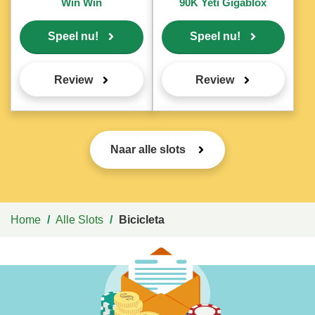
Win Win
90K Yeti Gigablox
Speel nu!
Speel nu!
Review
Review
Naar alle slots
Home
/
Alle Slots
/
Bicicleta