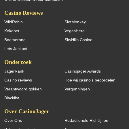
Casino Reviews
WildRobin
SlotMonkey
Kokobet
VegasHero
Boomerang
SkyHills Casino
Lets Jackpot
Onderzoek
JagerRank
Casinojager Awards
Casino reviews
Hoe wij casino’s beoordelen
Verantwoord gokken
Vergunningen
Blacklist
Over CasinoJager
Over Ons
Redactionele Richtlijnen