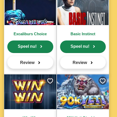
als
als
favoriet
favoriet
Excaliburs Choice
Basic Instinct
Speel nu!
Speel nu!
Review
Review
Bewaar
Bewaar
als
als
favoriet
favoriet