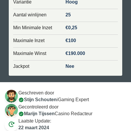
Variantie
Hoog
Aantal winlijnen
25
Min Minimale Inzet
€0,25
Maximale Inzet
€100
Maximale Winst
€190.000
Jackpot
Nee
Geschreven door
Stijn Schouten
iGaming Expert
Gecontroleerd door
Marijn Tijssen
Casino Redacteur
Laatste Update:
22 maart 2024