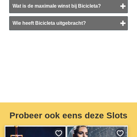
Wat is de maximale winst bij Bicicleta?
Wie heeft Bicicleta uitgebracht?
Probeer ook eens deze Slots
Bewaar
Bewaar