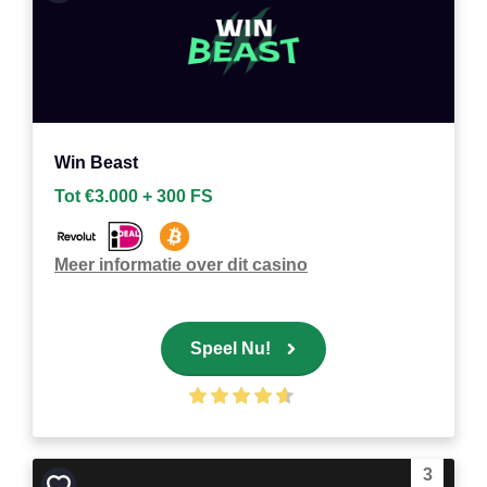
als
favoriet
Win Beast
Tot €3.000 + 300 FS
Meer informatie over dit casino
Speel Nu!
3