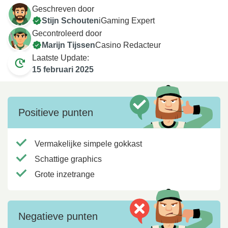
Geschreven door
Stijn Schouten
iGaming Expert
Gecontroleerd door
Marijn Tijssen
Casino Redacteur
Laatste Update:
15 februari 2025
Positieve punten
Vermakelijke simpele gokkast
Schattige graphics
Grote inzetrange
Negatieve punten