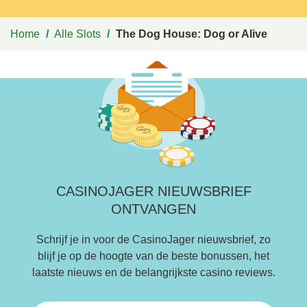
Home
/
Alle Slots
/
The Dog House: Dog or Alive
CASINOJAGER NIEUWSBRIEF
ONTVANGEN
Schrijf je in voor de CasinoJager nieuwsbrief, zo
blijf je op de hoogte van de beste bonussen, het
laatste nieuws en de belangrijkste casino reviews.