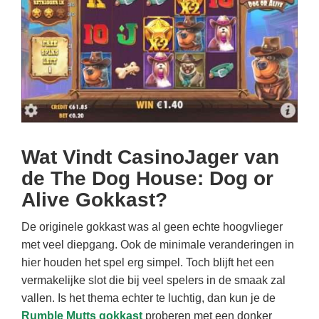
Wat Vindt CasinoJager van
de The Dog House: Dog or
Alive Gokkast?
De originele gokkast was al geen echte hoogvlieger
met veel diepgang. Ook de minimale veranderingen in
hier houden het spel erg simpel. Toch blijft het een
vermakelijke slot die bij veel spelers in de smaak zal
vallen. Is het thema echter te luchtig, dan kun je de
Rumble Mutts gokkast
proberen met een donker