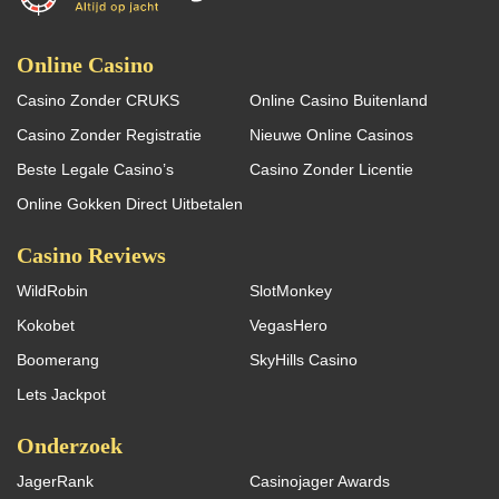
Online Casino
Casino Zonder CRUKS
Online Casino Buitenland
Casino Zonder Registratie
Nieuwe Online Casinos
Beste Legale Casino’s
Casino Zonder Licentie
Online Gokken Direct Uitbetalen
Casino Reviews
WildRobin
SlotMonkey
Kokobet
VegasHero
Boomerang
SkyHills Casino
Lets Jackpot
Onderzoek
JagerRank
Casinojager Awards