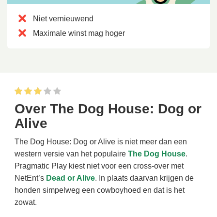
Niet vernieuwend
Maximale winst mag hoger
Over The Dog House: Dog or
Alive
The Dog House: Dog or Alive is niet meer dan een
western versie van het populaire
The Dog House
.
Pragmatic Play kiest niet voor een cross-over met
NetEnt’s
Dead or Alive
. In plaats daarvan krijgen de
honden simpelweg een cowboyhoed en dat is het
zowat.