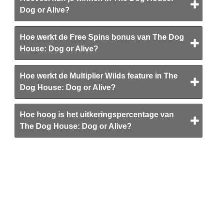
Dog or Alive?
Hoe werkt de Free Spins bonus van The Dog
House: Dog or Alive?
Hoe werkt de Multiplier Wilds feature in The
Dog House: Dog or Alive?
Hoe hoog is het uitkeringspercentage van
The Dog House: Dog or Alive?