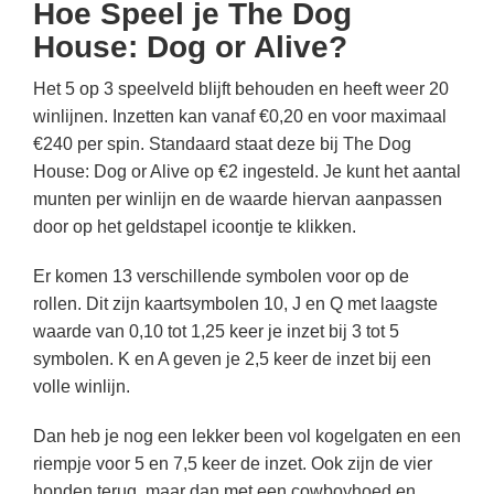
Hoe Speel je The Dog
House: Dog or Alive?
Het 5 op 3 speelveld blijft behouden en heeft weer 20
winlijnen. Inzetten kan vanaf €0,20 en voor maximaal
€240 per spin. Standaard staat deze bij The Dog
House: Dog or Alive op €2 ingesteld. Je kunt het aantal
munten per winlijn en de waarde hiervan aanpassen
door op het geldstapel icoontje te klikken.
Er komen 13 verschillende symbolen voor op de
rollen. Dit zijn kaartsymbolen 10, J en Q met laagste
waarde van 0,10 tot 1,25 keer je inzet bij 3 tot 5
symbolen. K en A geven je 2,5 keer de inzet bij een
volle winlijn.
Dan heb je nog een lekker been vol kogelgaten en een
riempje voor 5 en 7,5 keer de inzet. Ook zijn de vier
honden terug, maar dan met een cowboyhoed en