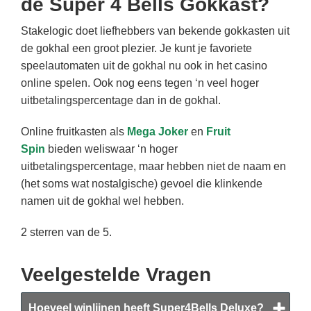
de Super 4 Bells Gokkast?
Stakelogic doet liefhebbers van bekende gokkasten uit
de gokhal een groot plezier. Je kunt je favoriete
speelautomaten uit de gokhal nu ook in het casino
online spelen. Ook nog eens tegen ‘n veel hoger
uitbetalingspercentage dan in de gokhal.
Online fruitkasten als
Mega Joker
en
Fruit
Spin
bieden weliswaar ‘n hoger
uitbetalingspercentage, maar hebben niet de naam en
(het soms wat nostalgische) gevoel die klinkende
namen uit de gokhal wel hebben.
2 sterren van de 5.
Veelgestelde Vragen
Hoeveel winlijnen heeft Super4Bells Deluxe?