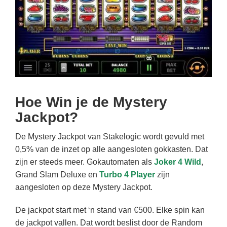
Hoe Win je de Mystery
Jackpot?
De Mystery Jackpot van Stakelogic wordt gevuld met
0,5% van de inzet op alle aangesloten gokkasten. Dat
zijn er steeds meer. Gokautomaten als
Joker 4 Wild
,
Grand Slam Deluxe en
Turbo 4 Player
zijn
aangesloten op deze Mystery Jackpot.
De jackpot start met ‘n stand van €500. Elke spin kan
de jackpot vallen. Dat wordt beslist door de Random