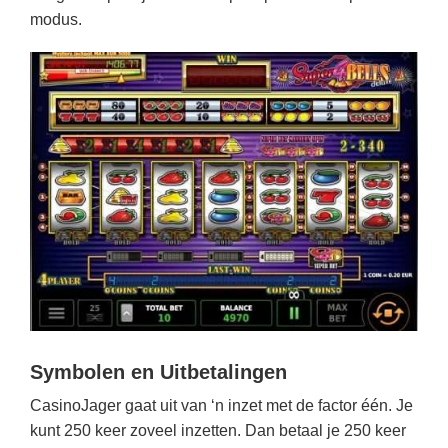
modus.
Symbolen en Uitbetalingen
CasinoJager gaat uit van ‘n inzet met de factor één. Je
kunt 250 keer zoveel inzetten. Dan betaal je 250 keer