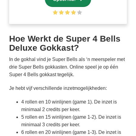
Hoe Werkt de Super 4 Bells
Deluxe Gokkast?
In de gokhal vind je Super Bells als ‘n meerspeler met
drie Super Bells gokkasten. Online speel je op één
Super 4 Bells gokkast tegelijk.
Je hebt vijf verschillende inzetmogelijkheden:
4 rollen en 10 winlijnen (game 1). De inzet is
minimaal 2 credits per keer.
5 rollen en 15 winlijnen (game 1-2). De inzet is
minimaal 3 credits per keer.
6 rollen en 20 winlijnen (game 1-3). De inzet is