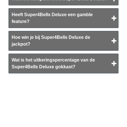
Heeft Super4Bells Deluxe een gamble
feature?
Hoe win je bij Super4Bells Deluxe de
jackpot?
Wat is het uitkeringspercentage van de
Super4Bells Deluxe gokkast?