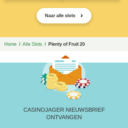
Naar alle slots
Home
/
Alle Slots
/
Plenty of Fruit 20
CASINOJAGER NIEUWSBRIEF
ONTVANGEN