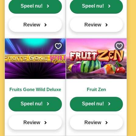
Speel nu!
Speel nu!
Review
Review
Bewaar
Bewaar
als
als
favoriet
favoriet
Fruits Gone Wild Deluxe
Fruit Zen
Speel nu!
Speel nu!
Review
Review