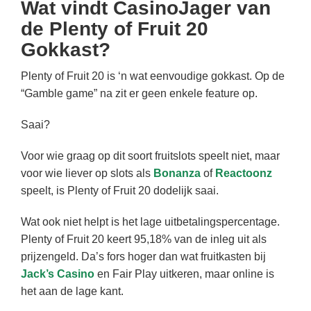
Wat vindt CasinoJager van
de Plenty of Fruit 20
Gokkast?
Plenty of Fruit 20 is ‘n wat eenvoudige gokkast. Op de
“Gamble game” na zit er geen enkele feature op.
Saai?
Voor wie graag op dit soort fruitslots speelt niet, maar
voor wie liever op slots als
Bonanza
of
Reactoonz
speelt, is Plenty of Fruit 20 dodelijk saai.
Wat ook niet helpt is het lage uitbetalingspercentage.
Plenty of Fruit 20 keert 95,18% van de inleg uit als
prijzengeld. Da’s fors hoger dan wat fruitkasten bij
Jack’s Casino
en Fair Play uitkeren, maar online is
het aan de lage kant.