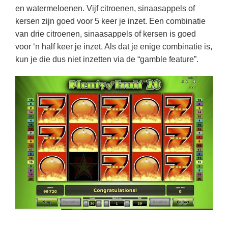
en watermeloenen. Vijf citroenen, sinaasappels of
kersen zijn goed voor 5 keer je inzet. Een combinatie
van drie citroenen, sinaasappels of kersen is goed
voor ‘n half keer je inzet. Als dat je enige combinatie is,
kun je die dus niet inzetten via de “gamble feature”.