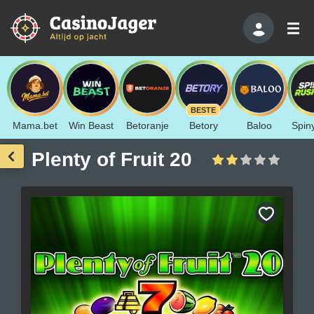
BESTE
Mama.bet
Win Beast
Betoranje
Betory
Baloo
Spin
Plenty of Fruit 20
Bewaar
als
favoriet