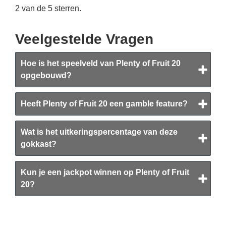
2 van de 5 sterren.
Veelgestelde Vragen
Hoe is het speelveld van Plenty of Fruit 20
opgebouwd?
Heeft Plenty of Fruit 20 een gamble feature?
Wat is het uitkeringspercentage van deze
gokkast?
Kun je een jackpot winnen op Plenty of Fruit
20?