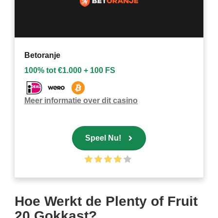
Betoranje
100% tot €1.000 + 100 FS
Meer informatie over dit casino
Speel Nu!
Hoe Werkt de Plenty of Fruit
20 Gokkast?