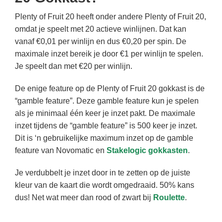
Plenty of Fruit 20 heeft onder andere Plenty of Fruit 20,
omdat je speelt met 20 actieve winlijnen. Dat kan
vanaf €0,01 per winlijn en dus €0,20 per spin. De
maximale inzet bereik je door €1 per winlijn te spelen.
Je speelt dan met €20 per winlijn.
De enige feature op de Plenty of Fruit 20 gokkast is de
“gamble feature”. Deze gamble feature kun je spelen
als je minimaal één keer je inzet pakt. De maximale
inzet tijdens de “gamble feature” is 500 keer je inzet.
Dit is ‘n gebruikelijke maximum inzet op de gamble
feature van Novomatic en
Stakelogic gokkasten
.
Je verdubbelt je inzet door in te zetten op de juiste
kleur van de kaart die wordt omgedraaid. 50% kans
dus! Net wat meer dan rood of zwart bij
Roulette
.