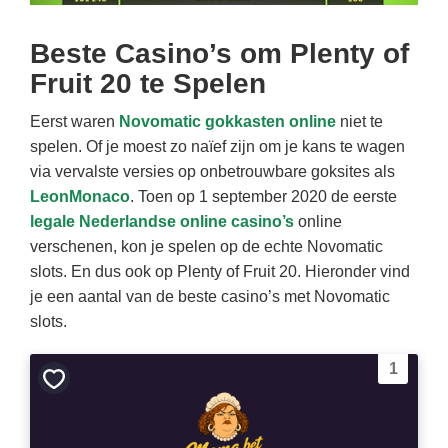
Beste Casino’s om Plenty of
Fruit 20 te Spelen
Eerst waren
Novomatic gokkasten online
niet te
spelen. Of je moest zo naïef zijn om je kans te wagen
via vervalste versies op onbetrouwbare goksites als
LeonMonaco
. Toen op 1 september 2020 de eerste
legale Nederlandse online casino’s
online
verschenen, kon je spelen op de echte Novomatic
slots. En dus ook op Plenty of Fruit 20. Hieronder vind
je een aantal van de beste casino’s met Novomatic
slots.
1
Bewaar
als
favoriet