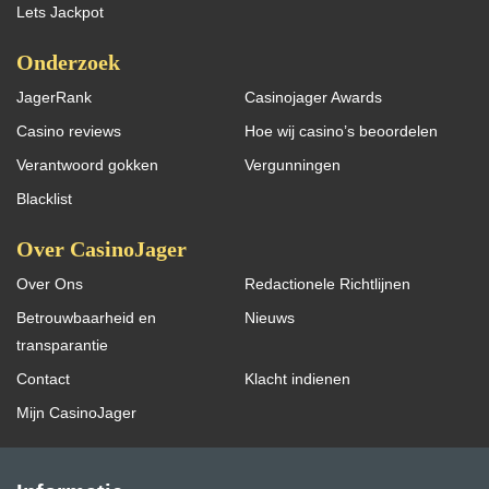
Lets Jackpot
Onderzoek
JagerRank
Casinojager Awards
Casino reviews
Hoe wij casino’s beoordelen
Verantwoord gokken
Vergunningen
Blacklist
Over CasinoJager
Over Ons
Redactionele Richtlijnen
Betrouwbaarheid en
Nieuws
transparantie
Contact
Klacht indienen
Mijn CasinoJager