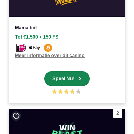
Mama.bet
Tot €1.500 + 150 FS
Meer informatie over dit casino
Speel Nu!
2
Bewaar
als
favoriet