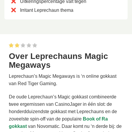
Uitkeringspercentage valt tegen
Irritant Leprechaun thema
Over Leprechauns Magic
Megaways
Leprechaun’s Magic Megaways is ‘n online gokkast
van Red Tiger Gaming.
De oude Leprechaun’s Magic gokkast combineerde
twee ergernissen van CasinoJager in één slot: de
honderdduizendste gokkast met Leprechauns en de
zoveelste spin-off van de populaire
Book of Ra
gokkast
van Novomatic. Daar komt nu ‘n derde bij: de