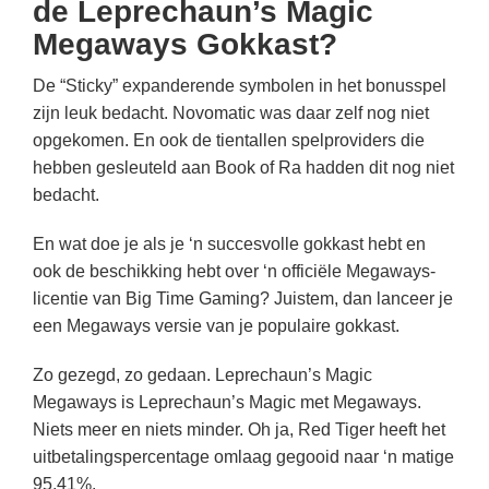
de Leprechaun’s Magic
Megaways Gokkast?
De “Sticky” expanderende symbolen in het bonusspel
zijn leuk bedacht. Novomatic was daar zelf nog niet
opgekomen. En ook de tientallen spelproviders die
hebben gesleuteld aan Book of Ra hadden dit nog niet
bedacht.
En wat doe je als je ‘n succesvolle gokkast hebt en
ook de beschikking hebt over ‘n officiële Megaways-
licentie van Big Time Gaming? Juistem, dan lanceer je
een Megaways versie van je populaire gokkast.
Zo gezegd, zo gedaan. Leprechaun’s Magic
Megaways is Leprechaun’s Magic met Megaways.
Niets meer en niets minder. Oh ja, Red Tiger heeft het
uitbetalingspercentage omlaag gegooid naar ‘n matige
95,41%.