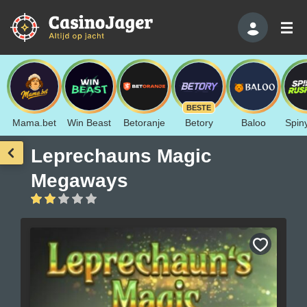
BESTE
Mama.bet
Win Beast
Betoranje
Betory
Baloo
Spin
Leprechauns Magic
Megaways
Bewaar
als
favoriet