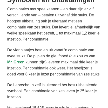
Combinaties met speelkaarten – en daar zijn er vijf
verschillende van – betalen uit vanaf drie stuks. De
hoogste uitbetaling pak je uiteraard met een
combinatie van zes stuks. Dat levert je, afhankelijk van
welke speelkaart het betreft, 1 tot maximaal 1,2 keer je
inzet op. Per combinatie.
De vier plaatjes betalen uit vanaf ‘n combinatie van
twee stuks. De pijp en de gleufhoed (die zou zo van
Mr. Green
kunnen zijn) leveren maximaal drie keer je
inzet op. Per combinatie ook weer. Het hoefijzer is
goed voor 8 keer je inzet per combinatie van zes stuks.
De Leprechaun zelf is uiteraard het best uitbetalende
symbool. Een combinatie van zes levert je 25 keer je
inzet op.
Met maximaal 15.625 ways-to-win kun je natuurlijk