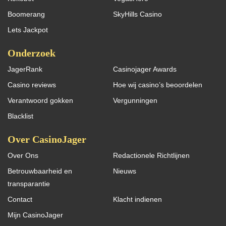
Boomerang
SkyHills Casino
Lets Jackpot
Onderzoek
JagerRank
Casinojager Awards
Casino reviews
Hoe wij casino’s beoordelen
Verantwoord gokken
Vergunningen
Blacklist
Over CasinoJager
Over Ons
Redactionele Richtlijnen
Betrouwbaarheid en
Nieuws
transparantie
Contact
Klacht indienen
Mijn CasinoJager