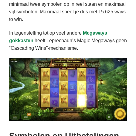
minimaal twee symbolen op ‘n reel staan en maximaal
vijf symbolen. Maximaal speel je dus met 15.625 ways
to win.
In tegenstelling tot op veel andere
Megaways
gokkasten
heeft Leprechaun’s Magic Megaways geen
“Cascading Wins”-mechanisme.
Symbolen en Uitbetalingen