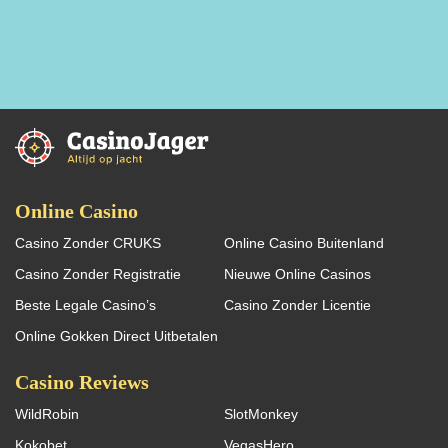
Online Casino
Casino Zonder CRUKS
Online Casino Buitenland
Casino Zonder Registratie
Nieuwe Online Casinos
Beste Legale Casino’s
Casino Zonder Licentie
Online Gokken Direct Uitbetalen
Casino Reviews
WildRobin
SlotMonkey
Kokobet
VegasHero