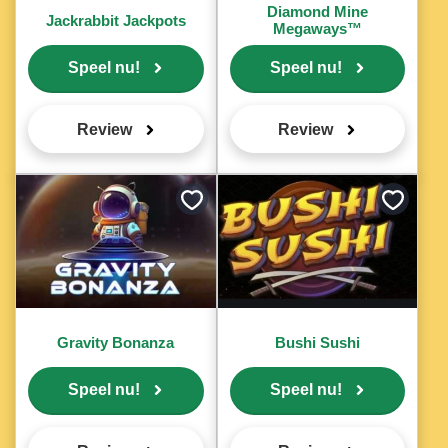
Diamond Mine
Jackrabbit Jackpots
Megaways™
Speel nu!
Speel nu!
Review
Review
Bewaar
Bewaar
als
als
favoriet
favoriet
Gravity Bonanza
Bushi Sushi
Speel nu!
Speel nu!