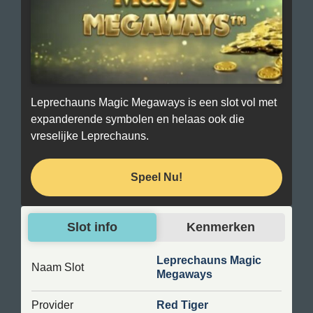
Leprechauns Magic Megaways is een slot vol met
expanderende symbolen en helaas ook die
vreselijke Leprechauns.
Speel Nu!
Slot info
Kenmerken
Reels
6
Leprechauns Magic
Naam Slot
Autoplay
Ja
Megaways
Bonus Spel
Ja
Free Spins
28
Provider
Red Tiger