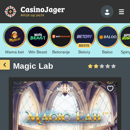
BESTE
Mama.bet
Win Beast
Betoranje
Betory
Baloo
Spin
Magic Lab
Bewaar
als
favoriet