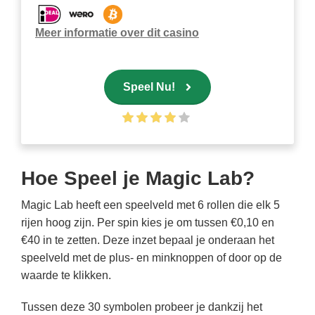
Meer informatie over dit casino
Speel Nu!
Hoe Speel je Magic Lab?
Magic Lab heeft een speelveld met 6 rollen die elk 5
rijen hoog zijn. Per spin kies je om tussen €0,10 en
€40 in te zetten. Deze inzet bepaal je onderaan het
speelveld met de plus- en minknoppen of door op de
waarde te klikken.
Tussen deze 30 symbolen probeer je dankzij het