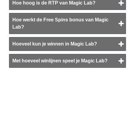
Hoe hoog is de RTP van Magic Lab?
Hoe werkt de Free Spins bonus van Magic
Lab?
Hoeveel kun je winnen in Magic Lab?
Met hoeveel winlijnen speel je Magic Lab?