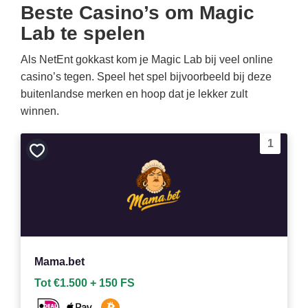
Beste Casino’s om Magic
Lab te spelen
Als NetEnt gokkast kom je Magic Lab bij veel online
casino’s tegen. Speel het spel bijvoorbeeld bij deze
buitenlandse merken en hoop dat je lekker zult
winnen.
1
Bewaar
als
favoriet
Mama.bet
Tot €1.500 + 150 FS