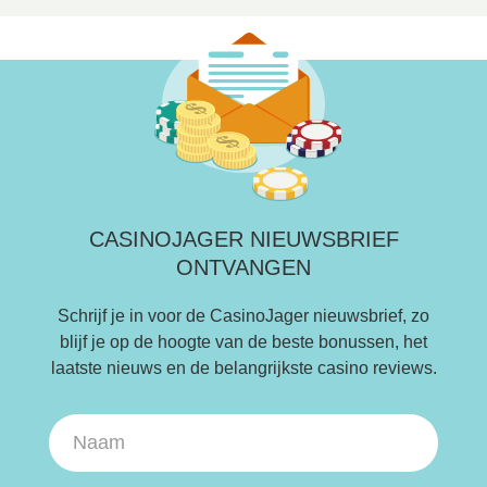
CASINOJAGER NIEUWSBRIEF
ONTVANGEN
Schrijf je in voor de CasinoJager nieuwsbrief, zo
blijf je op de hoogte van de beste bonussen, het
laatste nieuws en de belangrijkste casino reviews.