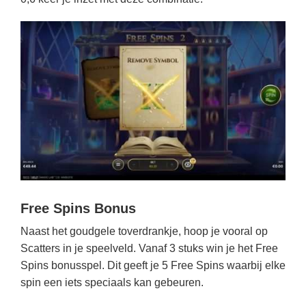
Free Spins Bonus
Naast het goudgele toverdrankje, hoop je vooral op
Scatters in je speelveld. Vanaf 3 stuks win je het Free
Spins bonusspel. Dit geeft je 5 Free Spins waarbij elke
spin een iets speciaals kan gebeuren.