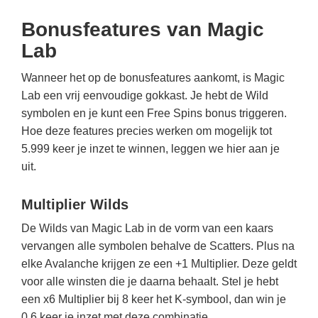
Bonusfeatures van Magic
Lab
Wanneer het op de bonusfeatures aankomt, is Magic
Lab een vrij eenvoudige gokkast. Je hebt de Wild
symbolen en je kunt een Free Spins bonus triggeren.
Hoe deze features precies werken om mogelijk tot
5.999 keer je inzet te winnen, leggen we hier aan je
uit.
Multiplier Wilds
De Wilds van Magic Lab in de vorm van een kaars
vervangen alle symbolen behalve de Scatters. Plus na
elke Avalanche krijgen ze een +1 Multiplier. Deze geldt
voor alle winsten die je daarna behaalt. Stel je hebt
een x6 Multiplier bij 8 keer het K-symbool, dan win je
0,6 keer je inzet met deze combinatie.