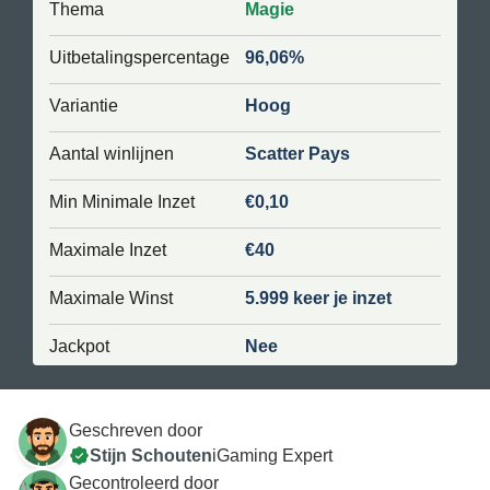
Wilds
Ja
Thema
Magie
Uitbetalingspercentage
96,06%
Variantie
Hoog
Aantal winlijnen
Scatter Pays
Min Minimale Inzet
€0,10
Maximale Inzet
€40
Maximale Winst
5.999 keer je inzet
Jackpot
Nee
Geschreven door
Stijn Schouten
iGaming Expert
Gecontroleerd door