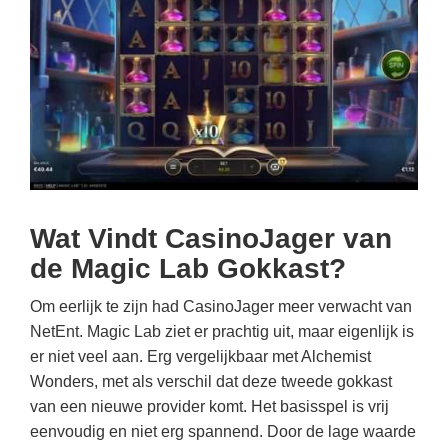
Wat Vindt CasinoJager van
de Magic Lab Gokkast?
Om eerlijk te zijn had CasinoJager meer verwacht van
NetEnt. Magic Lab ziet er prachtig uit, maar eigenlijk is
er niet veel aan. Erg vergelijkbaar met Alchemist
Wonders, met als verschil dat deze tweede gokkast
van een nieuwe provider komt. Het basisspel is vrij
eenvoudig en niet erg spannend. Door de lage waarde