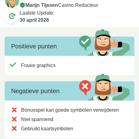
Marijn Tijssen
Casino Redacteur
Laatste Update:
30 april 2026
Positieve punten
Fraaie graphics
Negatieve punten
Bonusspel kan goede symbolen verwijderen
Niet spannend
Gebruikt kaartsymbolen