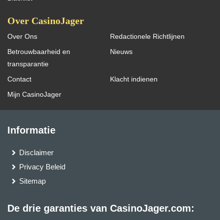
Over CasinoJager
Over Ons
Redactionele Richtlijnen
Betrouwbaarheid en
Nieuws
transparantie
Contact
Klacht indienen
Mijn CasinoJager
Informatie
Disclaimer
Privacy Beleid
Sitemap
De drie garanties van CasinoJager.com: