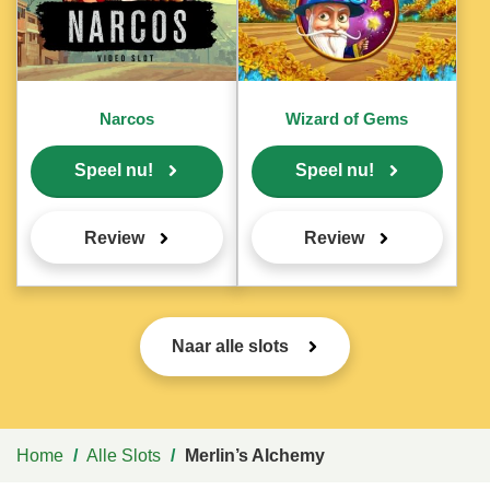
favoriet
favoriet
Narcos
Wizard of Gems
Speel nu!
Speel nu!
Review
Review
Naar alle slots
Home
/
Alle Slots
/
Merlin’s Alchemy