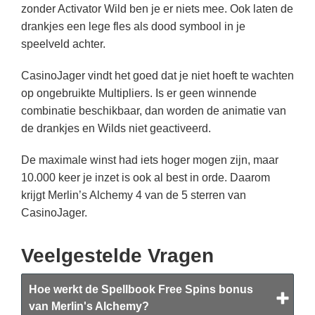
zonder Activator Wild ben je er niets mee. Ook laten de
drankjes een lege fles als dood symbool in je
speelveld achter.
CasinoJager vindt het goed dat je niet hoeft te wachten
op ongebruikte Multipliers. Is er geen winnende
combinatie beschikbaar, dan worden de animatie van
de drankjes en Wilds niet geactiveerd.
De maximale winst had iets hoger mogen zijn, maar
10.000 keer je inzet is ook al best in orde. Daarom
krijgt Merlin’s Alchemy 4 van de 5 sterren van
CasinoJager.
Veelgestelde Vragen
Hoe werkt de Spellbook Free Spins bonus
van Merlin's Alchemy?