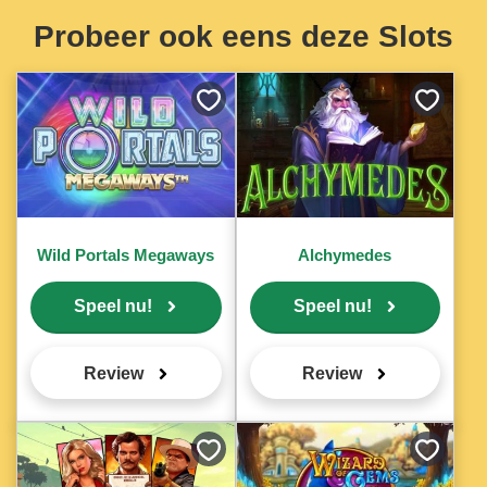
Probeer ook eens deze Slots
Bewaar
Bewaar
als
als
favoriet
favoriet
Wild Portals Megaways
Alchymedes
Speel nu!
Speel nu!
Review
Review
Bewaar
Bewaar
als
als