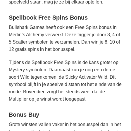
speelveld staan, mag je ze bij elkaar optellen.
Spellbook Free Spins Bonus
Bullshark Games heeft ook een Free Spins bonus in
Merlin’s Alchemy verwerkt. Deze trigger je door 3, 4 of
5 Scatter symbolen te verzamelen. Dan win je 8, 10 of
12 gratis spins in het bonusspel.
Tijdens de Spellbook Free Spins is de kans groter op
Mystery symbolen. Daarnaast kun je nog een derde
soort Wild tegenkomen, de Sticky Activator Wild. Dit
symbool blijft in je speelveld staan tot het einde van de
ronde. Bovendien zorgt het steeds weer dat de
Multiplier op je winst wordt toegepast.
Bonus Buy
Grote winsten vallen vaker in het bonusspel dan in het