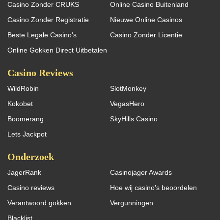
Casino Zonder CRUKS
Online Casino Buitenland
Casino Zonder Registratie
Nieuwe Online Casinos
Beste Legale Casino’s
Casino Zonder Licentie
Online Gokken Direct Uitbetalen
Casino Reviews
WildRobin
SlotMonkey
Kokobet
VegasHero
Boomerang
SkyHills Casino
Lets Jackpot
Onderzoek
JagerRank
Casinojager Awards
Casino reviews
Hoe wij casino’s beoordelen
Verantwoord gokken
Vergunningen
Blacklist