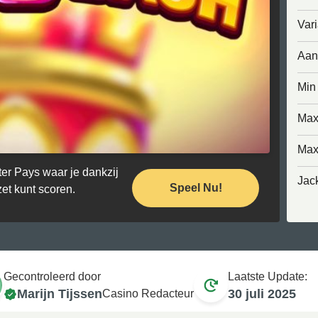
Wil
Uit
Vari
Vari
Aant
Aant
Min
Min
Max
Max
Max
ter Pays waar je dankzij
Max
Jac
Speel Nu!
zet kunt scoren.
Jac
Gecontroleerd door
Laatste Update:
Marijn Tijssen
30 juli 2025
Casino Redacteur