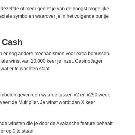
 dezelfde of meer geniet je van de hoogst mogelijke
eciale symbolen waarover je in het volgende puntje
y Cash
ijn er nog andere mechanismen voor extra bonussen.
ale winst van 10.000 keer je inzet. CasinoJager
 wat er te wachten staat.
e symbolen geven een waarde tussen x2 en x250 weer.
eert de Multiplier. Je winst wordt dan X keer
ende winsten die je door de Avalanche feature behaalt.
r op 0 te staan.