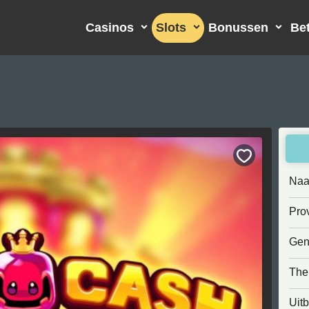
Casinos
Slots
Bonussen
Bet
Bewaar
als
Naa
favoriet
Ree
Ree
Aut
Naa
Pro
Aut
Bon
Bon
Pro
Gen
Fre
Fre
Pro
Gen
Th
Pro
Mult
Wil
Th
Uit
Mult