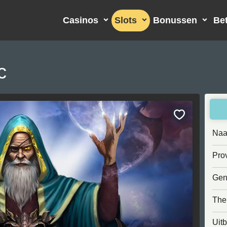
Casinos
Slots
Bonussen
Bet
c
Bewaar
als
Naa
favoriet
Ree
Ree
Naa
Aut
Pro
Aut
Bon
Bon
Pro
Gen
Fre
Fre
Pro
Gen
Th
Mult
Pro
Wil
Th
Uit