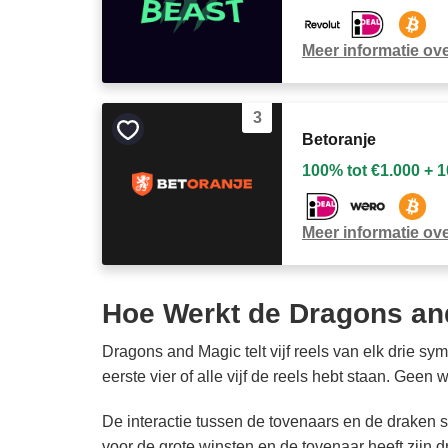
Meer informatie ove
3
Bewaar
Betoranje
als
favoriet
100% tot €1.000 + 
Meer informatie ove
Hoe Werkt de Dragons an
Dragons and Magic telt vijf reels van elk drie sym
eerste vier of alle vijf de reels hebt staan. Geen
De interactie tussen de tovenaars en de draken 
voor de grote winsten en de tovenaar heeft zijn 