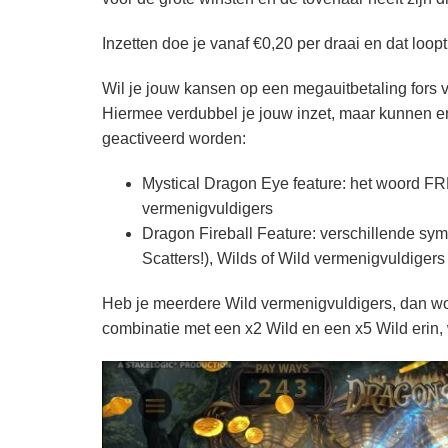
Inzetten doe je vanaf €0,20 per draai en dat loopt
Wil je jouw kansen op een megauitbetaling fors 
Hiermee verdubbel je jouw inzet, maar kunnen e
geactiveerd worden:
Mystical Dragon Eye feature: het woord FREE
vermenigvuldigers
Dragon Fireball Feature: verschillende sy
Scatters!), Wilds of Wild vermenigvuldigers
Heb je meerdere Wild vermenigvuldigers, dan wo
combinatie met een x2 Wild en een x5 Wild erin,