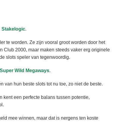
n Stakelogic
.
er te worden. Ze zijn vooral groot worden door het
 Club 2000, maar maken steeds vaker erg originele
de slots speler van tegenwoordig.
Super Wild Megaways
.
van hun beste slots tot nu toe, zo niet de beste.
en kent een perfecte balans tussen potentie,
l.
eld mee winnen, maar dat is nergens ten koste