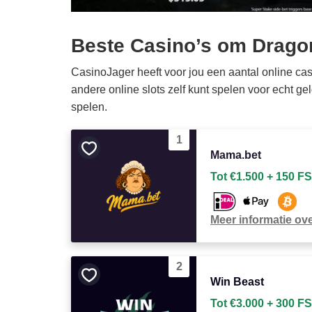
Beste Casino’s om Drago
CasinoJager heeft voor jou een aantal online ca
andere online slots zelf kunt spelen voor echt gel
spelen.
1
Bewaar
Mama.bet
als
favoriet
Tot €1.500 + 150 FS
Meer informatie ove
2
Bewaar
Win Beast
als
favoriet
Tot €3.000 + 300 FS