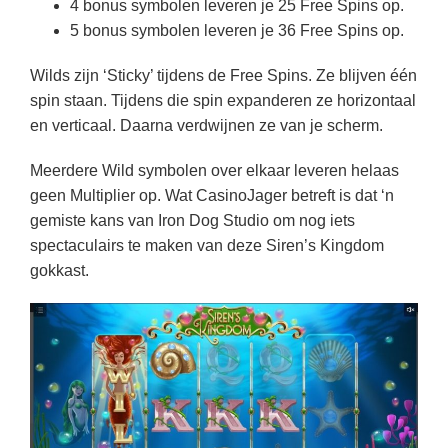
4 bonus symbolen leveren je 25 Free Spins op.
5 bonus symbolen leveren je 36 Free Spins op.
Wilds zijn ‘Sticky’ tijdens de Free Spins. Ze blijven één
spin staan. Tijdens die spin expanderen ze horizontaal
en verticaal. Daarna verdwijnen ze van je scherm.
Meerdere Wild symbolen over elkaar leveren helaas
geen Multiplier op. Wat CasinoJager betreft is dat ‘n
gemiste kans van Iron Dog Studio om nog iets
spectaculairs te maken van deze Siren’s Kingdom
gokkast.