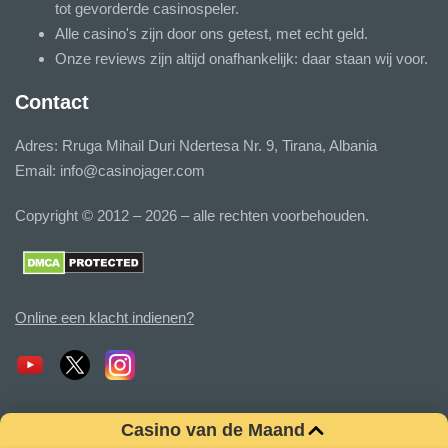
tot gevorderde casinospeler.
Alle casino's zijn door ons getest, met echt geld.
Onze reviews zijn altijd onafhankelijk: daar staan wij voor.
Contact
Adres: Rruga Mihail Duri Ndertesa Nr. 9, Tirana, Albania
Email:
info@casinojager.com
Copyright © 2012 – 2026 – alle rechten voorbehouden.
Online een klacht indienen?
Casino van de Maand