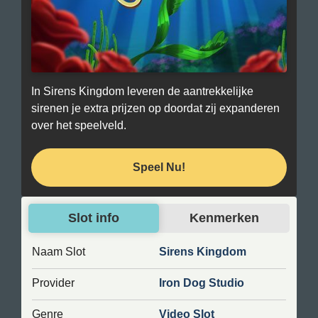
In Sirens Kingdom leveren de aantrekkelijke
sirenen je extra prijzen op doordat zij expanderen
over het speelveld.
Speel Nu!
Slot info
Kenmerken
Reels
5
Naam Slot
Sirens Kingdom
Autoplay
Ja
Bonus Spel
Ja
Provider
Iron Dog Studio
Free Spins
36
Progressieve Jackpot
Nee
Genre
Video Slot