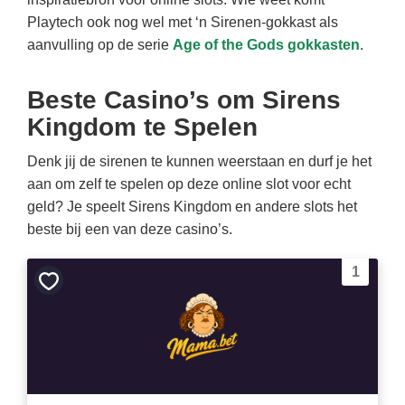
Playtech ook nog wel met ‘n Sirenen-gokkast als
aanvulling op de serie
Age of the Gods gokkasten
.
Beste Casino’s om Sirens
Kingdom te Spelen
Denk jij de sirenen te kunnen weerstaan en durf je het
aan om zelf te spelen op deze online slot voor echt
geld? Je speelt Sirens Kingdom en andere slots het
beste bij een van deze casino’s.
1
Bewaar
als
favoriet