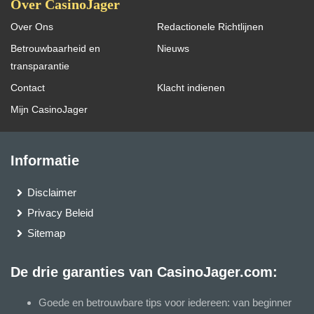
Over CasinoJager
Over Ons
Redactionele Richtlijnen
Betrouwbaarheid en
Nieuws
transparantie
Contact
Klacht indienen
Mijn CasinoJager
Informatie
Disclaimer
Privacy Beleid
Sitemap
De drie garanties van CasinoJager.com:
Goede en betrouwbare tips voor iedereen: van beginner