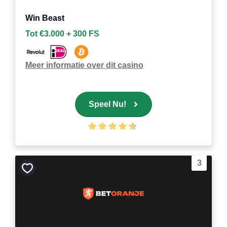
Win Beast
Tot €3.000 + 300 FS
Meer informatie over dit casino
Speel Nu!
3
Bewaar
als
favoriet