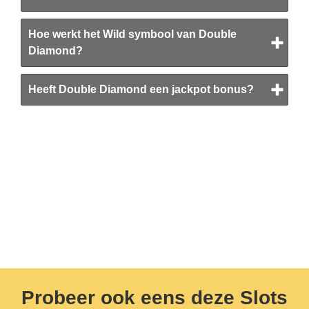
Hoe werkt het Wild symbool van Double
Diamond?
Heeft Double Diamond een jackpot bonus?
Probeer ook eens deze Slots