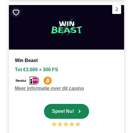
2
Bewaar
als
favoriet
Win Beast
Tot €3.000 + 300 FS
Meer informatie over dit casino
Speel Nu!