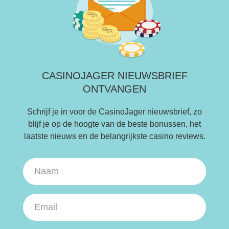
CASINOJAGER NIEUWSBRIEF
ONTVANGEN
Schrijf je in voor de CasinoJager nieuwsbrief, zo
blijf je op de hoogte van de beste bonussen, het
laatste nieuws en de belangrijkste casino reviews.