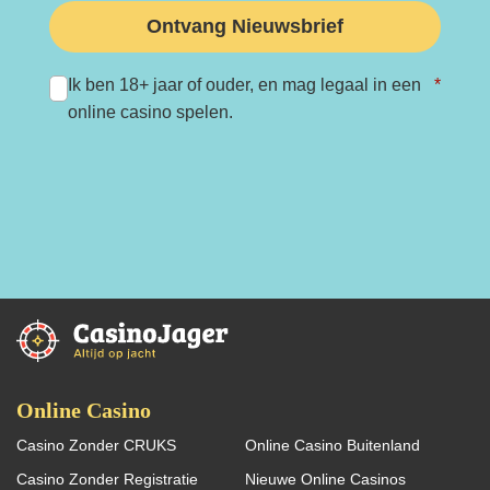
Ontvang Nieuwsbrief
Ik ben 18+ jaar of ouder, en mag legaal in een
*
online casino spelen.
Online Casino
Casino Zonder CRUKS
Online Casino Buitenland
Casino Zonder Registratie
Nieuwe Online Casinos