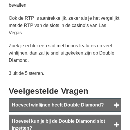
bevallen.
Ook de RTP is aantrekkelijk, zeker als je het vergelijkt
met de RTP van de slots in de casino’s van Las
Vegas.
Zoek je echter een slot met bonus features en veel
winlijnen, dan zal je snel uitgekeken zijn op Double
Diamond.
3 uit de 5 sterren.
Veelgestelde Vragen
Hoeveel winlijnen heeft Double Diamond?
Hoeveel kun je bij de Double Diamond slot
inzetten?