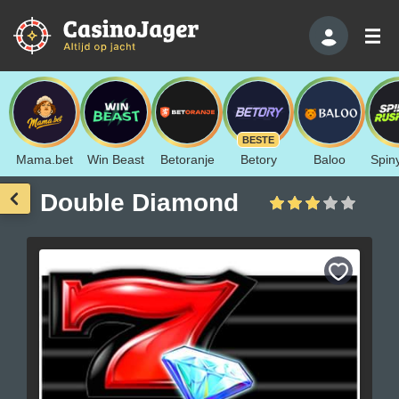
BESTE
Mama.bet
Win Beast
Betoranje
Betory
Baloo
Spin
Double Diamond
Bewaar
als
favoriet