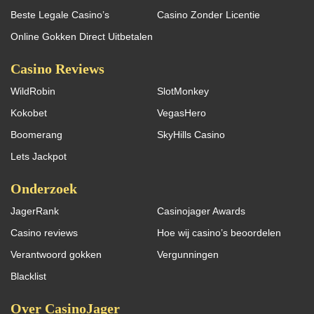
Beste Legale Casino’s
Casino Zonder Licentie
Online Gokken Direct Uitbetalen
Casino Reviews
WildRobin
SlotMonkey
Kokobet
VegasHero
Boomerang
SkyHills Casino
Lets Jackpot
Onderzoek
JagerRank
Casinojager Awards
Casino reviews
Hoe wij casino’s beoordelen
Verantwoord gokken
Vergunningen
Blacklist
Over CasinoJager