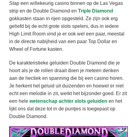
Stap een willekeurig casino binnen op de Las Vegas
strip en de Double Diamond en
Triple Diamond
gokkasten staan in rijen opgesteld. Ze zijn ook erg
geliefd bij de echt grote slots spelers, dus in iedere
High Limit Room vind je er ook wel een paar, meestal
in de directe nabijheid van een paar Top Dollar en
Wheel of Fortune kasten.
De karakteristieke geluiden Double Diamond die je
hoort als je de rollen draait doen je meteen denken
aan de hectiek en spanning die bij een casino horen.
Je herkent het geluid uit duizenden en hoewel er niet
echt een melodie in zit, werkt het bijzonder goed. Er zit
een hele
wetenschap achter slots geluiden
en het
lijkt ons dat deze tot in de puntjes is toegepast op
Double Diamond.