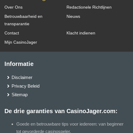
Over Ons
Redactionele Richtlijnen
Betrouwbaarheid en
Nieuws
transparantie
Contact
Klacht indienen
Mijn CasinoJager
Informatie
Disclaimer
Privacy Beleid
Sitemap
De drie garanties van CasinoJager.com:
Goede en betrouwbare tips voor iedereen: van beginner
tot gevorderde casinospeler.