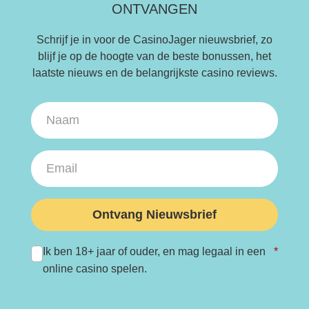
ONTVANGEN
Schrijf je in voor de CasinoJager nieuwsbrief, zo
blijf je op de hoogte van de beste bonussen, het
laatste nieuws en de belangrijkste casino reviews.
Ontvang Nieuwsbrief
Ik ben 18+ jaar of ouder, en mag legaal in een
*
online casino spelen.