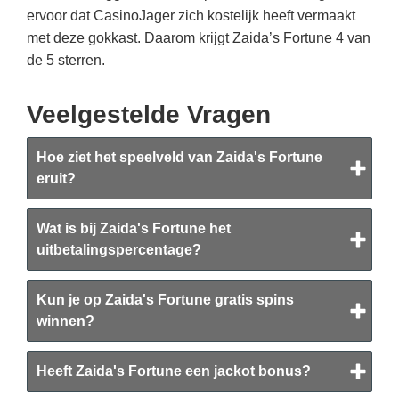
ervoor dat CasinoJager zich kostelijk heeft vermaakt
met deze gokkast. Daarom krijgt Zaida’s Fortune 4 van
de 5 sterren.
Veelgestelde Vragen
Hoe ziet het speelveld van Zaida's Fortune
eruit?
Wat is bij Zaida's Fortune het
uitbetalingspercentage?
Kun je op Zaida's Fortune gratis spins
winnen?
Heeft Zaida's Fortune een jackot bonus?