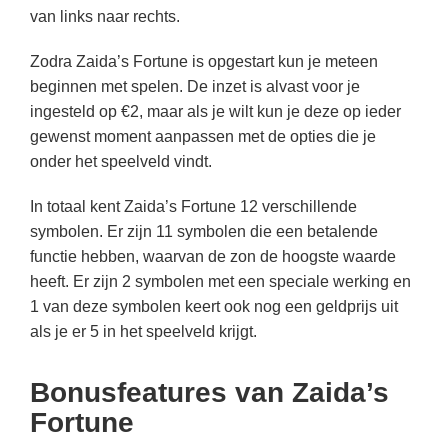
van links naar rechts.
Zodra Zaida’s Fortune is opgestart kun je meteen
beginnen met spelen. De inzet is alvast voor je
ingesteld op €2, maar als je wilt kun je deze op ieder
gewenst moment aanpassen met de opties die je
onder het speelveld vindt.
In totaal kent Zaida’s Fortune 12 verschillende
symbolen. Er zijn 11 symbolen die een betalende
functie hebben, waarvan de zon de hoogste waarde
heeft. Er zijn 2 symbolen met een speciale werking en
1 van deze symbolen keert ook nog een geldprijs uit
als je er 5 in het speelveld krijgt.
Bonusfeatures van Zaida’s
Fortune