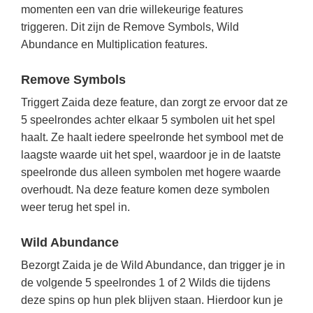
momenten een van drie willekeurige features
triggeren. Dit zijn de Remove Symbols, Wild
Abundance en Multiplication features.
Remove Symbols
Triggert Zaida deze feature, dan zorgt ze ervoor dat ze
5 speelrondes achter elkaar 5 symbolen uit het spel
haalt. Ze haalt iedere speelronde het symbool met de
laagste waarde uit het spel, waardoor je in de laatste
speelronde dus alleen symbolen met hogere waarde
overhoudt. Na deze feature komen deze symbolen
weer terug het spel in.
Wild Abundance
Bezorgt Zaida je de Wild Abundance, dan trigger je in
de volgende 5 speelrondes 1 of 2 Wilds die tijdens
deze spins op hun plek blijven staan. Hierdoor kun je