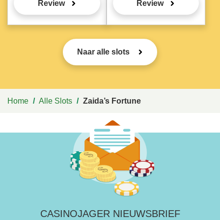
Review
Review
Naar alle slots
Home
/
Alle Slots
/
Zaida’s Fortune
CASINOJAGER NIEUWSBRIEF