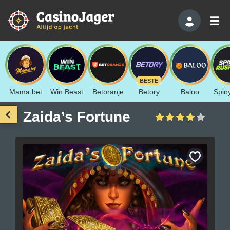
BESTE
Mama.bet
Win Beast
Betoranje
Betory
Baloo
Spin
Zaida’s Fortune
Bewaar
als
favoriet