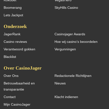
Kokobet
VegasHero
Boomerang
SkyHills Casino
Lets Jackpot
Onderzoek
JagerRank
Casinojager Awards
Casino reviews
Hoe wij casino’s beoordelen
Verantwoord gokken
Vergunningen
Blacklist
Over CasinoJager
Over Ons
Redactionele Richtlijnen
Betrouwbaarheid en
Nieuws
transparantie
Contact
Klacht indienen
Mijn CasinoJager