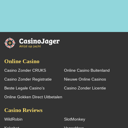
Online Casino
Casino Zonder CRUKS
Online Casino Buitenland
Casino Zonder Registratie
Nieuwe Online Casinos
Beste Legale Casino’s
Casino Zonder Licentie
Online Gokken Direct Uitbetalen
Casino Reviews
WildRobin
SlotMonkey