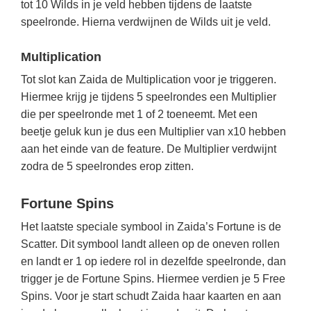
tot 10 Wilds in je veld hebben tijdens de laatste
speelronde. Hierna verdwijnen de Wilds uit je veld.
Multiplication
Tot slot kan Zaida de Multiplication voor je triggeren.
Hiermee krijg je tijdens 5 speelrondes een Multiplier
die per speelronde met 1 of 2 toeneemt. Met een
beetje geluk kun je dus een Multiplier van x10 hebben
aan het einde van de feature. De Multiplier verdwijnt
zodra de 5 speelrondes erop zitten.
Fortune Spins
Het laatste speciale symbool in Zaida’s Fortune is de
Scatter. Dit symbool landt alleen op de oneven rollen
en landt er 1 op iedere rol in dezelfde speelronde, dan
trigger je de Fortune Spins. Hiermee verdien je 5 Free
Spins. Voor je start schudt Zaida haar kaarten en aan