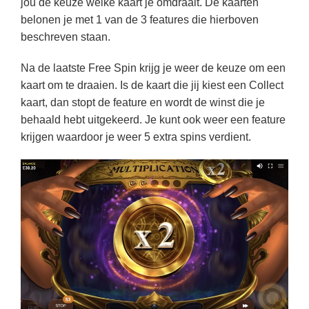
jou de keuze welke kaart je omdraait. De kaarten
belonen je met 1 van de 3 features die hierboven
beschreven staan.
Na de laatste Free Spin krijg je weer de keuze om een
kaart om te draaien. Is de kaart die jij kiest een Collect
kaart, dan stopt de feature en wordt de winst die je
behaald hebt uitgekeerd. Je kunt ook weer een feature
krijgen waardoor je weer 5 extra spins verdient.