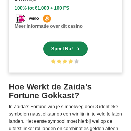
100% tot €1.000 + 100 FS
Meer informatie over dit casino
Speel Nu!
Hoe Werkt de Zaida’s
Fortune Gokkast?
In Zaida’s Fortune win je simpelweg door 3 identieke
symbolen naast elkaar op een winlijn in je veld te laten
landen. Het eerste symbool moet hierbij wel op de
uiterst linker rol landen en combinaties gelden alleen