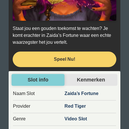
Staat jou een gouden toekomst te wachten? Je
komt erachter in Zaida’s Fortune waar een echte
waarzegster het jou vertelt.
Speel Nu!
Slot info
Kenmerken
Reels
5
Naam Slot
Zaida’s Fortune
Autoplay
Ja
Bonus Spel
Ja
Provider
Red Tiger
Free Spins
5
Progressieve Jackpot
Nee
Genre
Video Slot
Multipliers
Ja