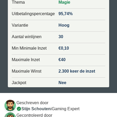
Wilds
Ja
Thema
Magie
Uitbetalingspercentage
95,74%
Variantie
Hoog
Aantal winlijnen
30
Min Minimale Inzet
€0,10
Maximale Inzet
€40
Maximale Winst
2.300 keer de inzet
Jackpot
Nee
Geschreven door
Stijn Schouten
iGaming Expert
Gecontroleerd door