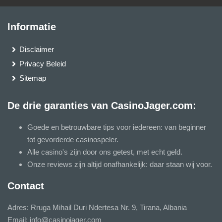
Informatie
Disclaimer
Privacy Beleid
Sitemap
De drie garanties van CasinoJager.com:
Goede en betrouwbare tips voor iedereen: van beginner
tot gevorderde casinospeler.
Alle casino's zijn door ons getest, met echt geld.
Onze reviews zijn altijd onafhankelijk: daar staan wij voor.
Contact
Adres: Rruga Mihail Duri Ndertesa Nr. 9, Tirana, Albania
Email:
info@casinojager.com