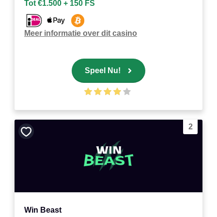
Tot €1.500 + 150 FS
Meer informatie over dit casino
Speel Nu!
2
Bewaar
als
favoriet
Win Beast