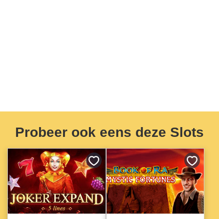
Probeer ook eens deze Slots
Bewaar
Bewaar
als
als
favoriet
favoriet