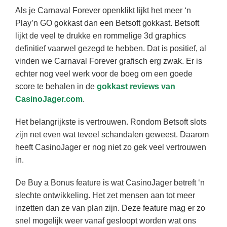
Als je Carnaval Forever openklikt lijkt het meer ‘n
Play’n GO gokkast dan een Betsoft gokkast. Betsoft
lijkt de veel te drukke en rommelige 3d graphics
definitief vaarwel gezegd te hebben. Dat is positief, al
vinden we Carnaval Forever grafisch erg zwak. Er is
echter nog veel werk voor de boeg om een goede
score te behalen in de
gokkast reviews van
CasinoJager.com
.
Het belangrijkste is vertrouwen. Rondom Betsoft slots
zijn net even wat teveel schandalen geweest. Daarom
heeft CasinoJager er nog niet zo gek veel vertrouwen
in.
De Buy a Bonus feature is wat CasinoJager betreft ‘n
slechte ontwikkeling. Het zet mensen aan tot meer
inzetten dan ze van plan zijn. Deze feature mag er zo
snel mogelijk weer vanaf gesloopt worden wat ons