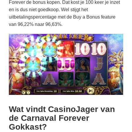
Forever de bonus kopen. Dat kost je 100 keer je inzet
en is dus niet goedkoop. Wel stijgt het
uitbetalingspercentage met de Buy a Bonus feature
van 96,22% naar 96,63%.
Wat vindt CasinoJager van
de Carnaval Forever
Gokkast?