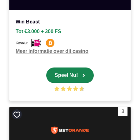
Win Beast
Tot €3.000 + 300 FS
Meer informatie over dit casino
Speel Nu!
3
Bewaar
als
favoriet