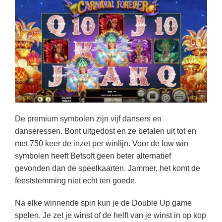
De premium symbolen zijn vijf dansers en
danseressen. Bont uitgedost en ze betalen uit tot en
met 750 keer de inzet per winlijn. Voor de low win
symbolen heeft Betsoft geen beter alternatief
gevonden dan de speelkaarten. Jammer, het komt de
feeststemming niet echt ten goede.
Na elke winnende spin kun je de Double Up game
spelen. Je zet je winst of de helft van je winst in op kop