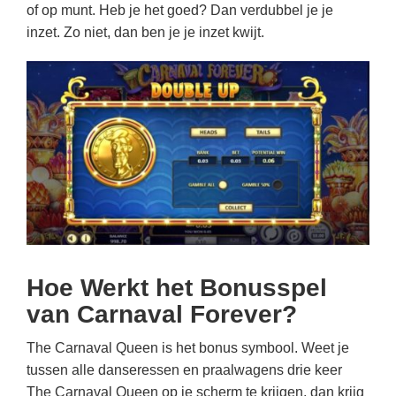
of op munt. Heb je het goed? Dan verdubbel je je
inzet. Zo niet, dan ben je je inzet kwijt.
Hoe Werkt het Bonusspel
van Carnaval Forever?
The Carnaval Queen is het bonus symbool. Weet je
tussen alle danseressen en praalwagens drie keer
The Carnaval Queen op je scherm te krijgen, dan krijg