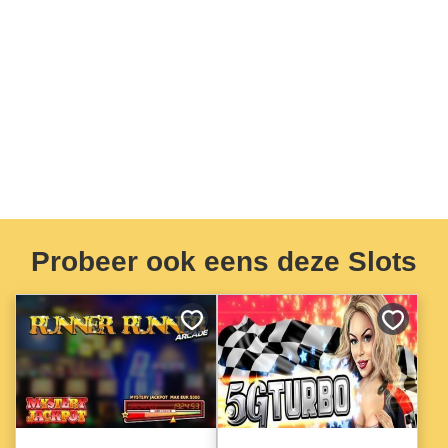
Probeer ook eens deze Slots
Bewaar
Bewaar
als
als
favoriet
favoriet