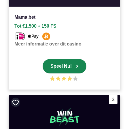
Mama.bet
Tot €1.500 + 150 FS
Meer informatie over dit casino
Speel Nu!
2
Bewaar
als
favoriet