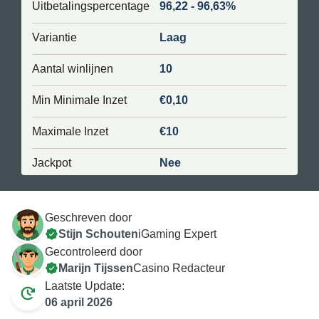
Wilds
Ja
Uitbetalingspercentage
96,22 - 96,63%
Variantie
Laag
Aantal winlijnen
10
Min Minimale Inzet
€0,10
Maximale Inzet
€10
Jackpot
Nee
Geschreven door
Stijn Schouten
iGaming Expert
Gecontroleerd door
Marijn Tijssen
Casino Redacteur
Laatste Update:
06 april 2026