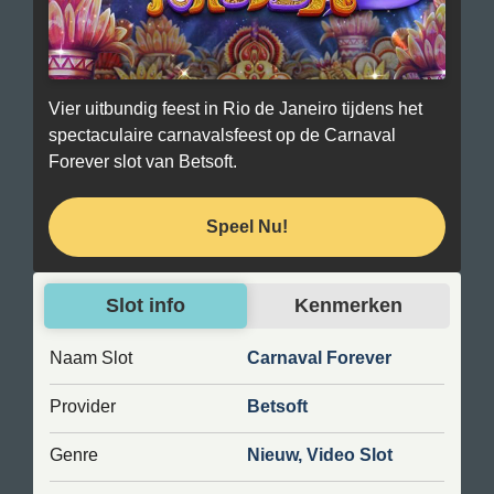
Vier uitbundig feest in Rio de Janeiro tijdens het
spectaculaire carnavalsfeest op de Carnaval
Forever slot van Betsoft.
Speel Nu!
Slot info
Kenmerken
Reels
5
Naam Slot
Carnaval Forever
Autoplay
Ja
Bonus Spel
Ja
Provider
Betsoft
Free Spins
9
Progressieve Jackpot
Nee
Genre
Nieuw, Video Slot
Multipliers
Nee