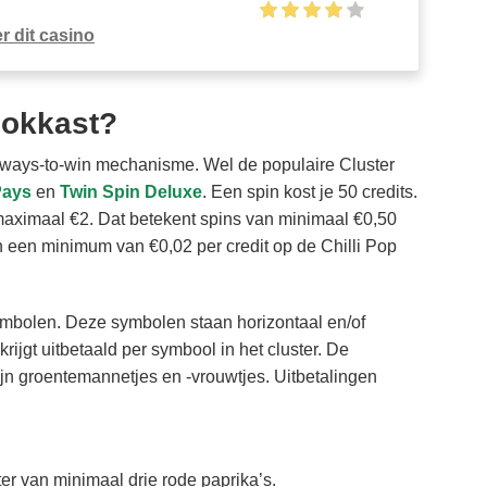
r dit casino
Gokkast?
3-ways-to-win mechanisme. Wel de populaire Cluster
Pays
en
Twin Spin Deluxe
. Een spin kost je 50 credits.
maximaal €2. Dat betekent spins van minimaal €0,50
 een minimum van €0,02 per credit op de Chilli Pop
 symbolen. Deze symbolen staan horizontaal en/of
 krijgt uitbetaald per symbool in het cluster. De
ijn groentemannetjes en -vrouwtjes. Uitbetalingen
ter van minimaal drie rode paprika’s.