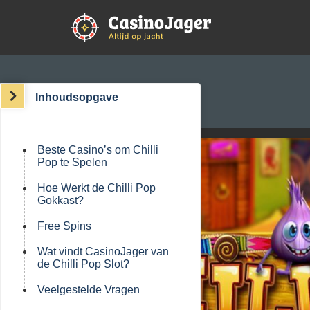
Chilli Pop
Inhoudsopgave
Beste Casino’s om Chilli
Pop te Spelen
Hoe Werkt de Chilli Pop
Gokkast?
Free Spins
Wat vindt CasinoJager van
de Chilli Pop Slot?
Veelgestelde Vragen