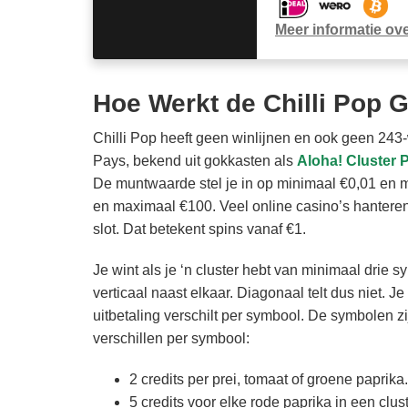
Meer informatie ove
Hoe Werkt de Chilli Pop 
Chilli Pop heeft geen winlijnen en ook geen 24
Pays, bekend uit gokkasten als
Aloha! Cluster 
De muntwaarde stel je in op minimaal €0,01 en 
en maximaal €100. Veel online casino’s hanteren
slot. Dat betekent spins vanaf €1.
Je wint als je ‘n cluster hebt van minimaal drie
verticaal naast elkaar. Diagonaal telt dus niet. Je
uitbetaling verschilt per symbool. De symbolen z
verschillen per symbool:
2 credits per prei, tomaat of groene paprika.
5 credits voor elke rode paprika in een clus