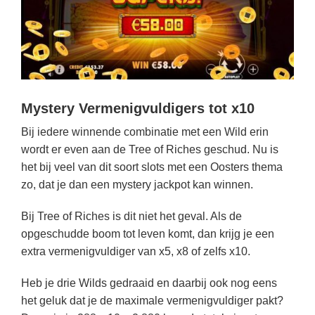
Mystery Vermenigvuldigers tot x10
Bij iedere winnende combinatie met een Wild erin
wordt er even aan de Tree of Riches geschud. Nu is
het bij veel van dit soort slots met een Oosters thema
zo, dat je dan een mystery jackpot kan winnen.
Bij Tree of Riches is dit niet het geval. Als de
opgeschudde boom tot leven komt, dan krijg je een
extra vermenigvuldiger van x5, x8 of zelfs x10.
Heb je drie Wilds gedraaid en daarbij ook nog eens
het geluk dat je de maximale vermenigvuldiger pakt?