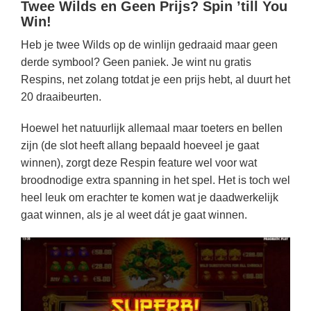
Twee Wilds en Geen Prijs? Spin ’till You
Win!
Heb je twee Wilds op de winlijn gedraaid maar geen
derde symbool? Geen paniek. Je wint nu gratis
Respins, net zolang totdat je een prijs hebt, al duurt het
20 draaibeurten.
Hoewel het natuurlijk allemaal maar toeters en bellen
zijn (de slot heeft allang bepaald hoeveel je gaat
winnen), zorgt deze Respin feature wel voor wat
broodnodige extra spanning in het spel. Het is toch wel
heel leuk om erachter te komen wat je daadwerkelijk
gaat winnen, als je al weet dát je gaat winnen.