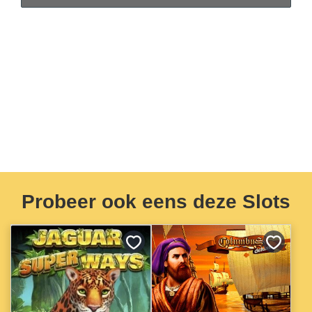
Probeer ook eens deze Slots
Bewaar
Bewaar
als
als
favoriet
favoriet