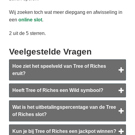
Wij zoeken toch wat meer diepgang en afwisseling in
een
online slot
.
2 uit de 5 sterren.
Veelgestelde Vragen
Hoe ziet het speelveld van Tree of Riches
eruit?
Heeft Tree of Riches een Wild symbool?
Wat is het uitbetalingspercentage van de Tree
of Riches slot?
Kun je bij Tree of Riches een jackpot winnen?