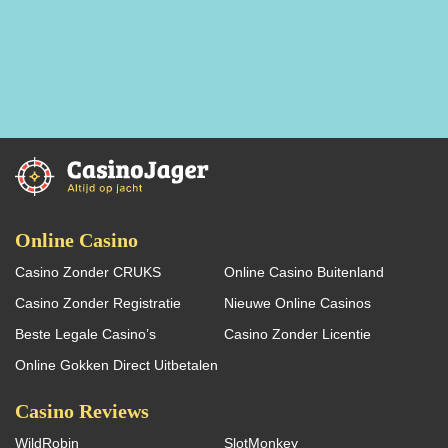
Online Casino
Casino Zonder CRUKS
Online Casino Buitenland
Casino Zonder Registratie
Nieuwe Online Casinos
Beste Legale Casino’s
Casino Zonder Licentie
Online Gokken Direct Uitbetalen
Casino Reviews
WildRobin
SlotMonkey