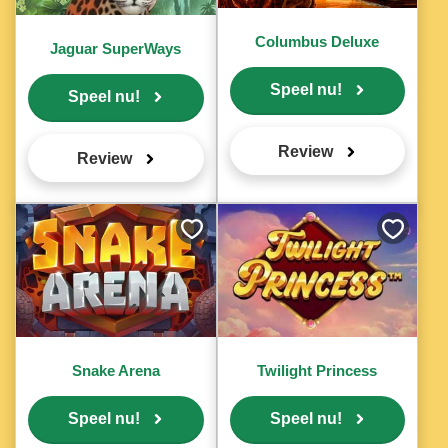
Columbus Deluxe
Jaguar SuperWays
Speel nu!
Speel nu!
Review
Review
Bewaar
Bewaar
als
als
favoriet
favoriet
Snake Arena
Twilight Princess
Speel nu!
Speel nu!