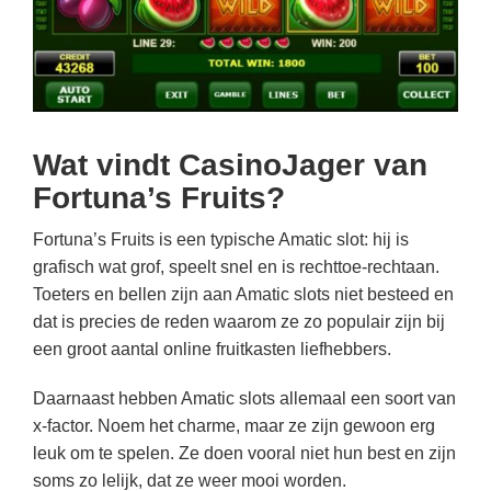
Wat vindt CasinoJager van
Fortuna’s Fruits?
Fortuna’s Fruits is een typische Amatic slot: hij is
grafisch wat grof, speelt snel en is rechttoe-rechtaan.
Toeters en bellen zijn aan Amatic slots niet besteed en
dat is precies de reden waarom ze zo populair zijn bij
een groot aantal online fruitkasten liefhebbers.
Daarnaast hebben Amatic slots allemaal een soort van
x-factor. Noem het charme, maar ze zijn gewoon erg
leuk om te spelen. Ze doen vooral niet hun best en zijn
soms zo lelijk, dat ze weer mooi worden.