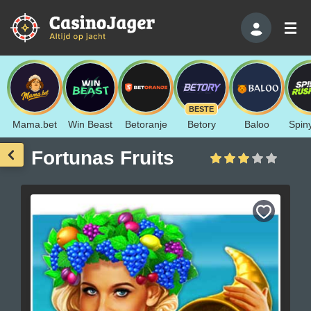
BESTE
Mama.bet
Win Beast
Betoranje
Betory
Baloo
Spin
Fortunas Fruits
Bewaar
als
favoriet