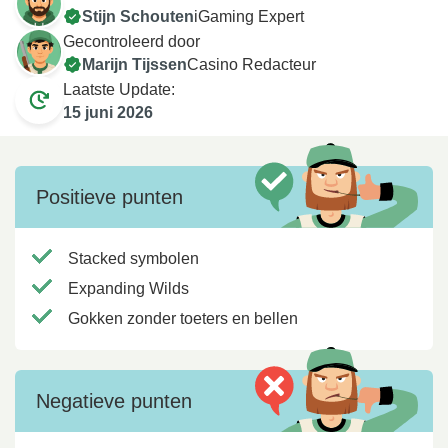
Stijn Schouten
iGaming Expert
Gecontroleerd door
Marijn Tijssen
Casino Redacteur
Laatste Update:
15 juni 2026
Positieve punten
Stacked symbolen
Expanding Wilds
Gokken zonder toeters en bellen
Negatieve punten