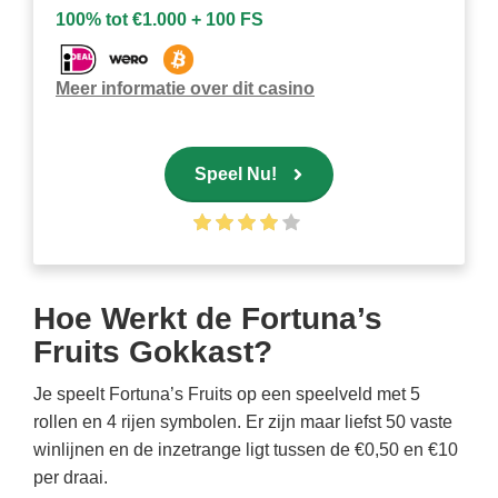
100% tot €1.000 + 100 FS
Meer informatie over dit casino
Speel Nu!
Hoe Werkt de Fortuna’s
Fruits Gokkast?
Je speelt Fortuna’s Fruits op een speelveld met 5
rollen en 4 rijen symbolen. Er zijn maar liefst 50 vaste
winlijnen en de inzetrange ligt tussen de €0,50 en €10
per draai.