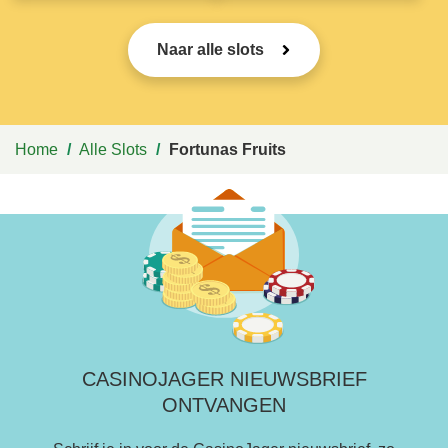
Naar alle slots
Home
/
Alle Slots
/
Fortunas Fruits
CASINOJAGER NIEUWSBRIEF
ONTVANGEN