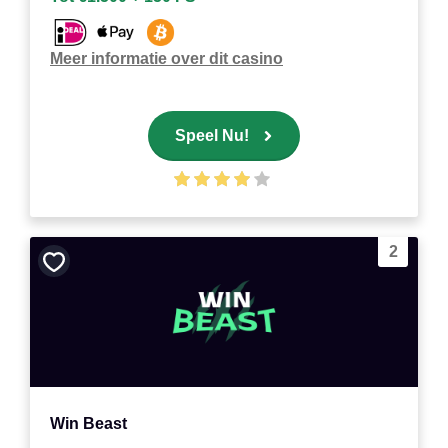
Meer informatie over dit casino
Speel Nu!
2
Bewaar
als
favoriet
Win Beast