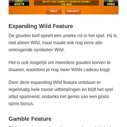
Expanding Wild Feature
De gouden korf speelt een unieke rol in het spel. Hij is
niet alleen Wild, maar maakt ook nog eens alle
omringende symbolen Wild.
Het is ook mogelijk om meerdere gouden korven te
draaien, waardoor je nog meer Wilds cadeau krijgt.
Door deze expanding Wild feature ontstaan er
regelmatig hele mooie uitbetalingen en blijft het spel
altijd spannend, ondanks het gemis van een gratis
spins bonus.
Gamble Feature