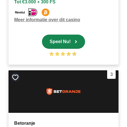
Tot €3.000 + 300 FS
Meer informatie over dit casino
Speel Nu!
3
Bewaar
als
favoriet
Betoranje