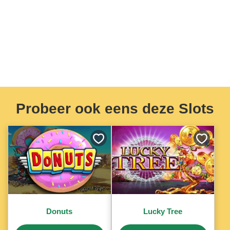
Probeer ook eens deze Slots
Bewaar
Bewaar
als
als
favoriet
favoriet
Donuts
Lucky Tree