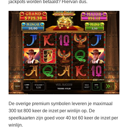
jackpots worden betaald? Hiervan dus.
De overige premium symbolen leveren je maximaal
300 tot 800 keer de inzet per winlijn op. De
speelkaarten zijn goed voor 40 tot 60 keer de inzet per
winlijn.