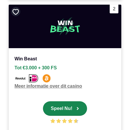
2
Bewaar
als
favoriet
Win Beast
Tot €3.000 + 300 FS
Meer informatie over dit casino
Speel Nu!