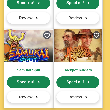
Speel nu!
Speel nu!
Review
Review
Bewaar
Bewaar
als
als
favoriet
favoriet
Samurai Split
Jackpot Raiders
Speel nu!
Speel nu!
Review
Review