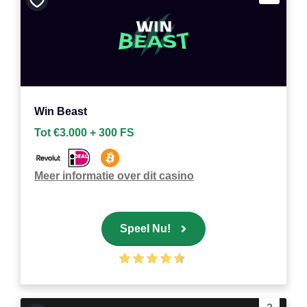
Bewaar
als
favoriet
Win Beast
Tot €3.000 + 300 FS
Meer informatie over dit casino
Speel Nu!