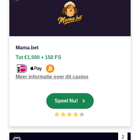
als
favoriet
Mama.bet
Tot €1.500 + 150 FS
Meer informatie over dit casino
Speel Nu!
2