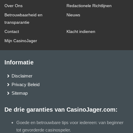
Over Ons
Redactionele Richtlijnen
Betrouwbaarheid en
Nieuws
transparantie
Contact
Klacht indienen
Mijn CasinoJager
Informatie
Disclaimer
Privacy Beleid
Sitemap
De drie garanties van CasinoJager.com:
Goede en betrouwbare tips voor iedereen: van beginner
tot gevorderde casinospeler.