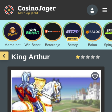
BESTE
Mama.bet
Win Beast
Betoranje
Betory
Baloo
Spin
King Arthur
Bewaar
als
favoriet