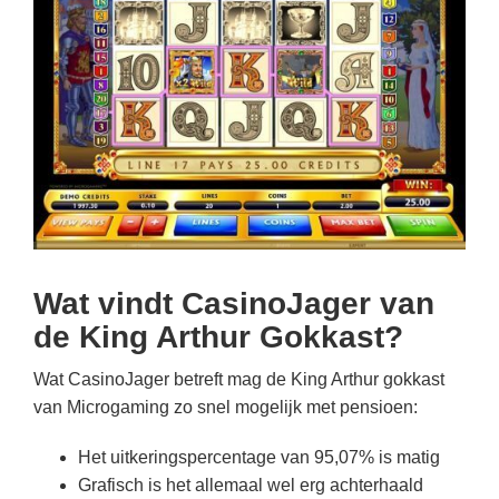
Wat vindt CasinoJager van
de King Arthur Gokkast?
Wat CasinoJager betreft mag de King Arthur gokkast
van Microgaming zo snel mogelijk met pensioen:
Het uitkeringspercentage van 95,07% is matig
Grafisch is het allemaal wel erg achterhaald