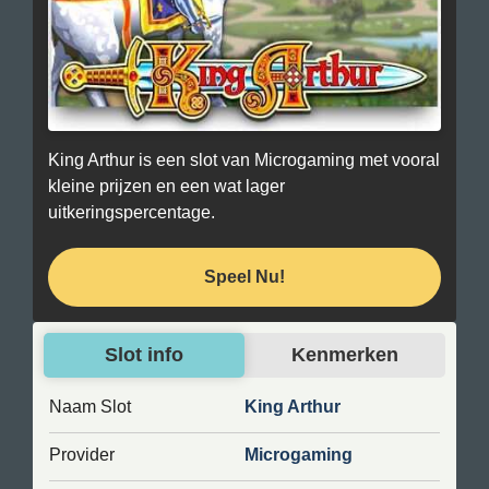
King Arthur is een slot van Microgaming met vooral
kleine prijzen en een wat lager
uitkeringspercentage.
Speel Nu!
Slot info
Kenmerken
Reels
5
Naam Slot
King Arthur
Autoplay
Ja
Bonus Spel
Ja
Provider
Microgaming
Progressieve Jackpot
Nee