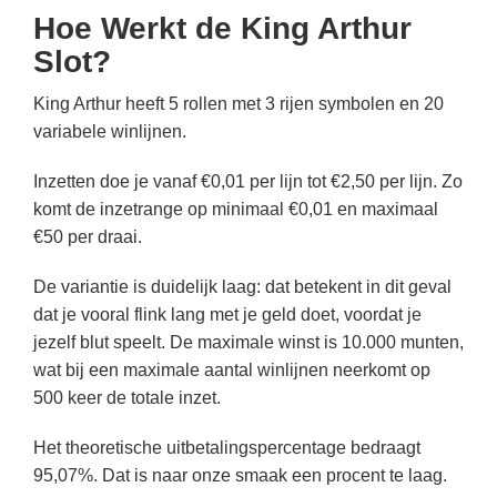
Hoe Werkt de King Arthur
Slot?
King Arthur heeft 5 rollen met 3 rijen symbolen en 20
variabele winlijnen.
Inzetten doe je vanaf €0,01 per lijn tot €2,50 per lijn. Zo
komt de inzetrange op minimaal €0,01 en maximaal
€50 per draai.
De variantie is duidelijk laag: dat betekent in dit geval
dat je vooral flink lang met je geld doet, voordat je
jezelf blut speelt. De maximale winst is 10.000 munten,
wat bij een maximale aantal winlijnen neerkomt op
500 keer de totale inzet.
Het theoretische uitbetalingspercentage bedraagt
95,07%. Dat is naar onze smaak een procent te laag.