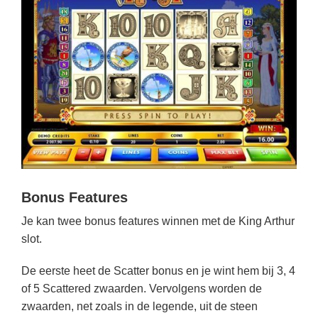
Bonus Features
Je kan twee bonus features winnen met de King Arthur
slot.
De eerste heet de Scatter bonus en je wint hem bij 3, 4
of 5 Scattered zwaarden. Vervolgens worden de
zwaarden, net zoals in de legende, uit de steen