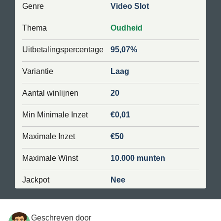
Multipliers
Ja
Genre
Video Slot
Wilds
Ja
Thema
Oudheid
Uitbetalingspercentage
95,07%
Variantie
Laag
Aantal winlijnen
20
Min Minimale Inzet
€0,01
Maximale Inzet
€50
Maximale Winst
10.000 munten
Jackpot
Nee
Geschreven door