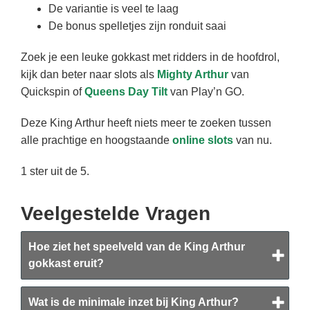
De variantie is veel te laag
De bonus spelletjes zijn ronduit saai
Zoek je een leuke gokkast met ridders in de hoofdrol,
kijk dan beter naar slots als
Mighty Arthur
van
Quickspin of
Queens Day Tilt
van Play’n GO.
Deze King Arthur heeft niets meer te zoeken tussen
alle prachtige en hoogstaande
online slots
van nu.
1 ster uit de 5.
Veelgestelde Vragen
Hoe ziet het speelveld van de King Arthur
gokkast eruit?
Wat is de minimale inzet bij King Arthur?