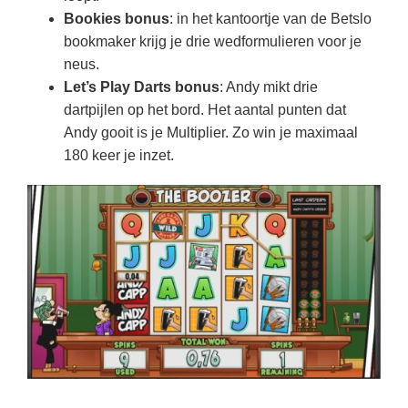
Bookies bonus
: in het kantoortje van de Betslo
bookmaker krijg je drie wedformulieren voor je
neus.
Let’s Play Darts bonus
: Andy mikt drie
dartpijlen op het bord. Het aantal punten dat
Andy gooit is je Multiplier. Zo win je maximaal
180 keer je inzet.