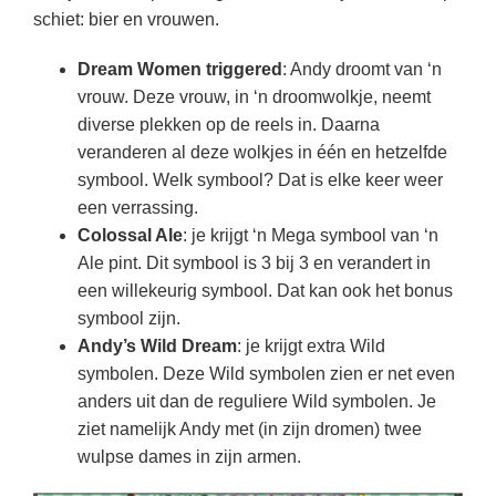
schiet: bier en vrouwen.
Dream Women triggered
: Andy droomt van ‘n
vrouw. Deze vrouw, in ‘n droomwolkje, neemt
diverse plekken op de reels in. Daarna
veranderen al deze wolkjes in één en hetzelfde
symbool. Welk symbool? Dat is elke keer weer
een verrassing.
Colossal Ale
: je krijgt ‘n Mega symbool van ‘n
Ale pint. Dit symbool is 3 bij 3 en verandert in
een willekeurig symbool. Dat kan ook het bonus
symbool zijn.
Andy’s Wild Dream
: je krijgt extra Wild
symbolen. Deze Wild symbolen zien er net even
anders uit dan de reguliere Wild symbolen. Je
ziet namelijk Andy met (in zijn dromen) twee
wulpse dames in zijn armen.