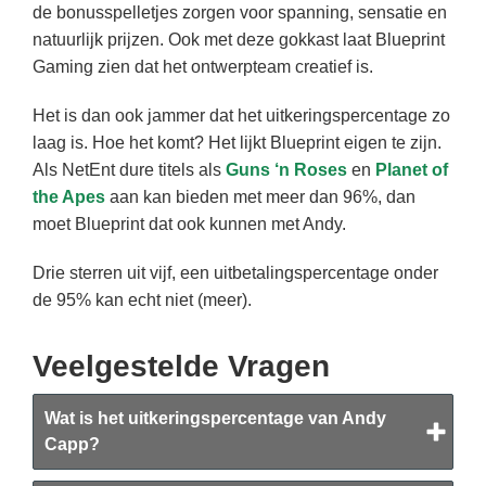
de bonusspelletjes zorgen voor spanning, sensatie en
natuurlijk prijzen. Ook met deze gokkast laat Blueprint
Gaming zien dat het ontwerpteam creatief is.
Het is dan ook jammer dat het uitkeringspercentage zo
laag is. Hoe het komt? Het lijkt Blueprint eigen te zijn.
Als NetEnt dure titels als
Guns ‘n Roses
en
Planet of
the Apes
aan kan bieden met meer dan 96%, dan
moet Blueprint dat ook kunnen met Andy.
Drie sterren uit vijf, een uitbetalingspercentage onder
de 95% kan echt niet (meer).
Veelgestelde Vragen
Wat is het uitkeringspercentage van Andy
Capp?