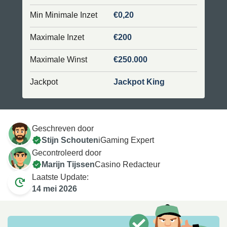
Min Minimale Inzet
€0,20
Maximale Inzet
€200
Maximale Winst
€250.000
Jackpot
Jackpot King
Geschreven door
Stijn Schouten
iGaming Expert
Gecontroleerd door
Marijn Tijssen
Casino Redacteur
Laatste Update:
14 mei 2026