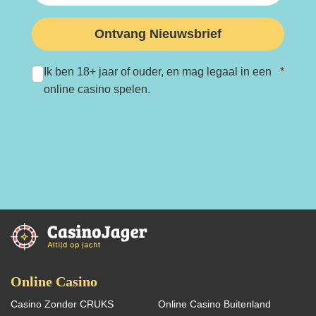
Ontvang Nieuwsbrief
Ik ben 18+ jaar of ouder, en mag legaal in een
*
online casino spelen.
Online Casino
Casino Zonder CRUKS
Online Casino Buitenland