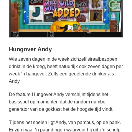
Hungover Andy
Wie zeven dagen in de week zichzelf straalbezopen
drinkt in de kroeg, heeft natuurlijk ook zeven dagen per
week ‘n hangover. Zelfs een geoefende drinker als
Andy.
De feature Hungover Andy verschijnt tijdens het
basisspel op momenten dat de random number
generator van de gokkast het de hoogste tijd vindt.
Tijdens het spelen ligt Andy, van pampus, op de bank.
Er zijn maar ‘n paar dingen waarvoor hij uit z’n schulp