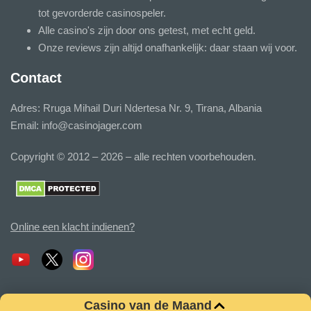
tot gevorderde casinospeler.
Alle casino's zijn door ons getest, met echt geld.
Onze reviews zijn altijd onafhankelijk: daar staan wij voor.
Contact
Adres: Rruga Mihail Duri Ndertesa Nr. 9, Tirana, Albania
Email:
info@casinojager.com
Copyright © 2012 – 2026 – alle rechten voorbehouden.
Online een klacht indienen?
Casino van de Maand