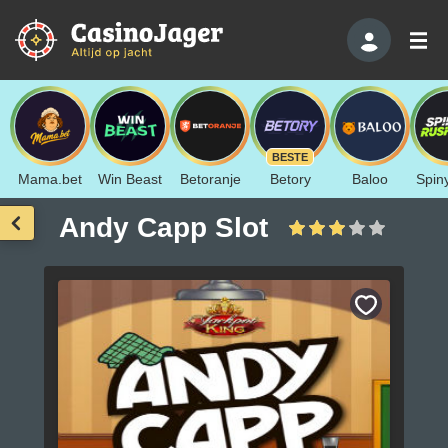
BESTE
Mama.bet
Win Beast
Betoranje
Betory
Baloo
Spin
Andy Capp Slot
Bewaar
als
favoriet