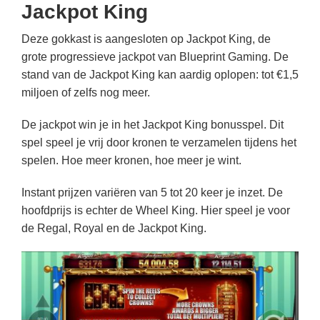
Jackpot King
Deze gokkast is aangesloten op Jackpot King, de
grote progressieve jackpot van Blueprint Gaming. De
stand van de Jackpot King kan aardig oplopen: tot €1,5
miljoen of zelfs nog meer.
De jackpot win je in het Jackpot King bonusspel. Dit
spel speel je vrij door kronen te verzamelen tijdens het
spelen. Hoe meer kronen, hoe meer je wint.
Instant prijzen variëren van 5 tot 20 keer je inzet. De
hoofdprijs is echter de Wheel King. Hier speel je voor
de Regal, Royal en de Jackpot King.