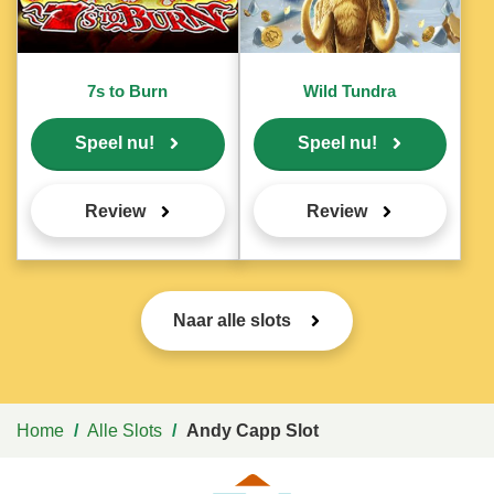
7s to Burn
Wild Tundra
Speel nu!
Speel nu!
Review
Review
Naar alle slots
Home
/
Alle Slots
/
Andy Capp Slot