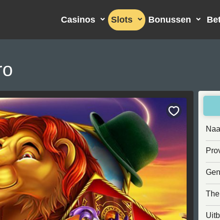
Casinos
Slots
Bonussen
Bet
ro
Bewaar
als
Naa
favoriet
Ree
Ree
Aut
Naa
Pro
Aut
Bon
Bon
Pro
Gen
Fre
Fre
Pro
Gen
Th
Pro
Mult
Wil
Th
Uit
Mult