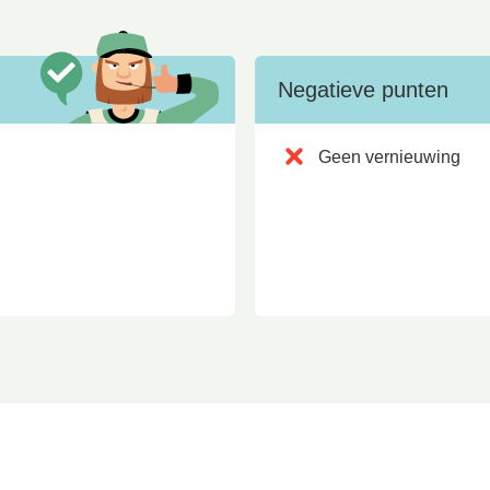
Negatieve punten
Geen vernieuwing