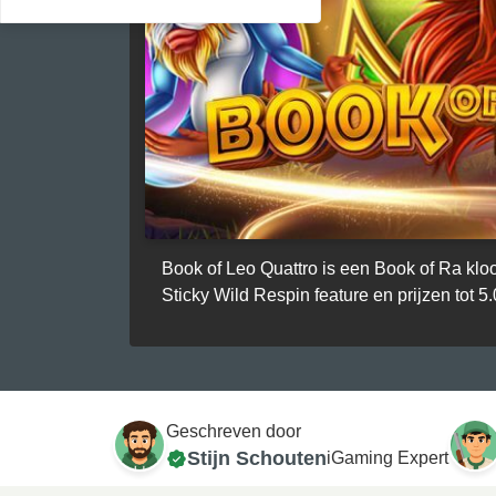
Book of Leo Quattro is een Book of Ra klo
Sticky Wild Respin feature en prijzen tot 5.
Geschreven door
Stijn Schouten
iGaming Expert