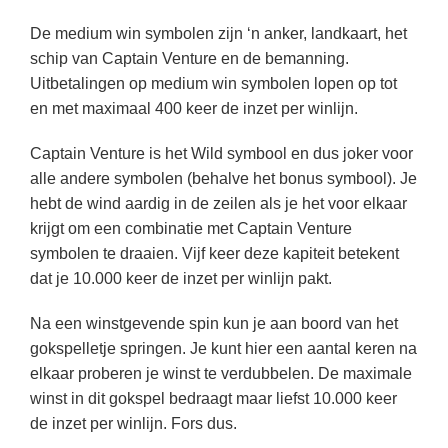
De medium win symbolen zijn ‘n anker, landkaart, het
schip van Captain Venture en de bemanning.
Uitbetalingen op medium win symbolen lopen op tot
en met maximaal 400 keer de inzet per winlijn.
Captain Venture is het Wild symbool en dus joker voor
alle andere symbolen (behalve het bonus symbool). Je
hebt de wind aardig in de zeilen als je het voor elkaar
krijgt om een combinatie met Captain Venture
symbolen te draaien. Vijf keer deze kapiteit betekent
dat je 10.000 keer de inzet per winlijn pakt.
Na een winstgevende spin kun je aan boord van het
gokspelletje springen. Je kunt hier een aantal keren na
elkaar proberen je winst te verdubbelen. De maximale
winst in dit gokspel bedraagt maar liefst 10.000 keer
de inzet per winlijn. Fors dus.