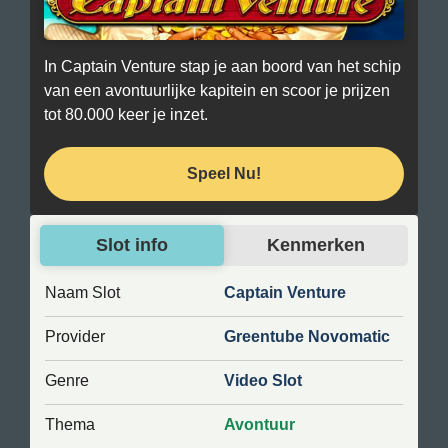
In Captain Venture stap je aan boord van het schip
van een avontuurlijke kapitein en scoor je prijzen
tot 80.000 keer je inzet.
Speel Nu!
Slot info
Kenmerken
Reels
5
Naam Slot
Captain Venture
Autoplay
Ja
Bonus Spel
Ja
Provider
Greentube Novomatic
Free Spins
20
Progressieve Jackpot
Nee
Genre
Video Slot
Multipliers
Ja
Wilds
Ja
Thema
Avontuur