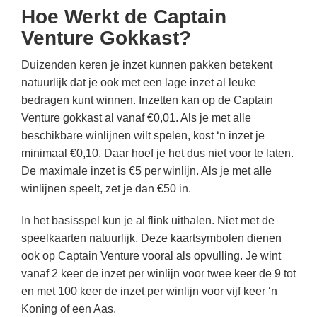
Hoe Werkt de Captain
Venture Gokkast?
Duizenden keren je inzet kunnen pakken betekent
natuurlijk dat je ook met een lage inzet al leuke
bedragen kunt winnen. Inzetten kan op de Captain
Venture gokkast al vanaf €0,01. Als je met alle
beschikbare winlijnen wilt spelen, kost ‘n inzet je
minimaal €0,10. Daar hoef je het dus niet voor te laten.
De maximale inzet is €5 per winlijn. Als je met alle
winlijnen speelt, zet je dan €50 in.
In het basisspel kun je al flink uithalen. Niet met de
speelkaarten natuurlijk. Deze kaartsymbolen dienen
ook op Captain Venture vooral als opvulling. Je wint
vanaf 2 keer de inzet per winlijn voor twee keer de 9 tot
en met 100 keer de inzet per winlijn voor vijf keer ‘n
Koning of een Aas.