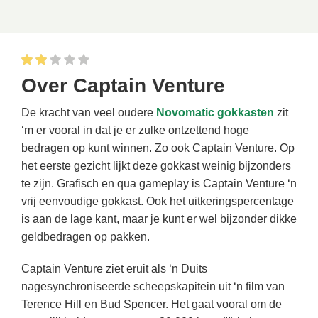
Over Captain Venture
De kracht van veel oudere
Novomatic gokkasten
zit
‘m er vooral in dat je er zulke ontzettend hoge
bedragen op kunt winnen. Zo ook Captain Venture. Op
het eerste gezicht lijkt deze gokkast weinig bijzonders
te zijn. Grafisch en qua gameplay is Captain Venture ‘n
vrij eenvoudige gokkast. Ook het uitkeringspercentage
is aan de lage kant, maar je kunt er wel bijzonder dikke
geldbedragen op pakken.
Captain Venture ziet eruit als ‘n Duits
nagesynchroniseerde scheepskapitein uit ‘n film van
Terence Hill en Bud Spencer. Het gaat vooral om de