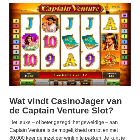
Wat vindt CasinoJager van
de Captain Venture Slot?
Het leuke – of beter gezegd: het geweldige – aan
Captain Venture is de mogelijkheid om tot en met
80.000 keer de inzet per winlijn te pakken. Je kunt je