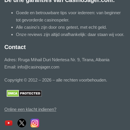
De drie garanties van CasinoJager.com:
Goede en betrouwbare tips voor iedereen: van beginner
tot gevorderde casinospeler.
Alle casino's zijn door ons getest, met echt geld.
Onze reviews zijn altijd onafhankelijk: daar staan wij voor.
Contact
Adres: Rruga Mihail Duri Ndertesa Nr. 9, Tirana, Albania
Email:
info@casinojager.com
Copyright © 2012 – 2026 – alle rechten voorbehouden.
Online een klacht indienen?