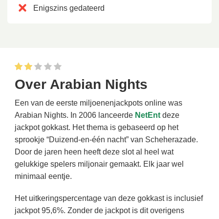
Enigszins gedateerd
Over Arabian Nights
Een van de eerste miljoenenjackpots online was
Arabian Nights. In 2006 lanceerde
NetEnt
deze
jackpot gokkast. Het thema is gebaseerd op het
sprookje “Duizend-en-één nacht” van Scheherazade.
Door de jaren heen heeft deze slot al heel wat
gelukkige spelers miljonair gemaakt. Elk jaar wel
minimaal eentje.
Het uitkeringspercentage van deze gokkast is inclusief
jackpot 95,6%. Zonder de jackpot is dit overigens