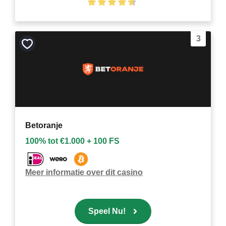
3
Bewaar
als
favoriet
Betoranje
100% tot €1.000 + 100 FS
Meer informatie over dit casino
Speel Nu!