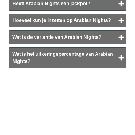
Heeft Arabian Nights een jackpot?
Hoeveel kun je inzetten op Arabian Nights?
Wat is de variantie van Arabian Nights?
Wat is het uitkeringspercentage van Arabian
Nights?