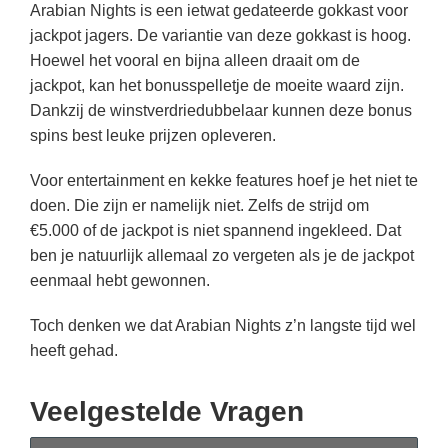
Arabian Nights is een ietwat gedateerde gokkast voor
jackpot jagers. De variantie van deze gokkast is hoog.
Hoewel het vooral en bijna alleen draait om de
jackpot, kan het bonusspelletje de moeite waard zijn.
Dankzij de winstverdriedubbelaar kunnen deze bonus
spins best leuke prijzen opleveren.
Voor entertainment en kekke features hoef je het niet te
doen. Die zijn er namelijk niet. Zelfs de strijd om
€5.000 of de jackpot is niet spannend ingekleed. Dat
ben je natuurlijk allemaal zo vergeten als je de jackpot
eenmaal hebt gewonnen.
Toch denken we dat Arabian Nights z’n langste tijd wel
heeft gehad.
Veelgestelde Vragen