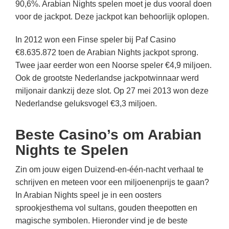
90,6%. Arabian Nights spelen moet je dus vooral doen
voor de jackpot. Deze jackpot kan behoorlijk oplopen.
In 2012 won een Finse speler bij Paf Casino
€8.635.872 toen de Arabian Nights jackpot sprong.
Twee jaar eerder won een Noorse speler €4,9 miljoen.
Ook de grootste Nederlandse jackpotwinnaar werd
miljonair dankzij deze slot. Op 27 mei 2013 won deze
Nederlandse geluksvogel €3,3 miljoen.
Beste Casino’s om Arabian
Nights te Spelen
Zin om jouw eigen Duizend-en-één-nacht verhaal te
schrijven en meteen voor een miljoenenprijs te gaan?
In Arabian Nights speel je in een oosters
sprookjesthema vol sultans, gouden theepotten en
magische symbolen. Hieronder vind je de beste