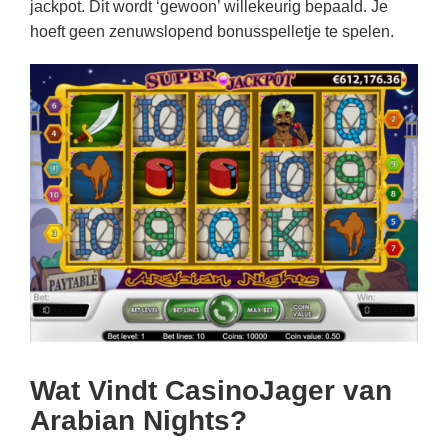
jackpot. Dit wordt ‘gewoon’ willekeurig bepaald. Je
hoeft geen zenuwslopend bonusspelletje te spelen.
Wat Vindt CasinoJager van
Arabian Nights?