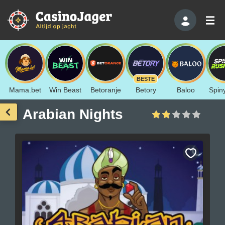
BESTE
Mama.bet
Win Beast
Betoranje
Betory
Baloo
Spin
Arabian Nights
Bewaar
als
favoriet