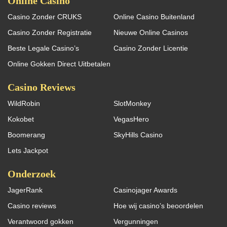
Online Casino
Casino Zonder CRUKS
Online Casino Buitenland
Casino Zonder Registratie
Nieuwe Online Casinos
Beste Legale Casino’s
Casino Zonder Licentie
Online Gokken Direct Uitbetalen
Casino Reviews
WildRobin
SlotMonkey
Kokobet
VegasHero
Boomerang
SkyHills Casino
Lets Jackpot
Onderzoek
JagerRank
Casinojager Awards
Casino reviews
Hoe wij casino’s beoordelen
Verantwoord gokken
Vergunningen