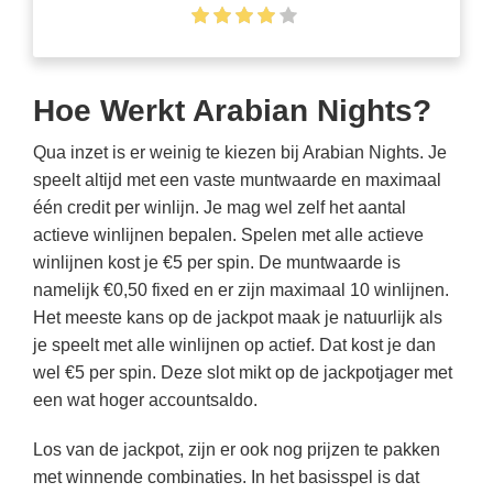
Hoe Werkt Arabian Nights?
Qua inzet is er weinig te kiezen bij Arabian Nights. Je
speelt altijd met een vaste muntwaarde en maximaal
één credit per winlijn. Je mag wel zelf het aantal
actieve winlijnen bepalen. Spelen met alle actieve
winlijnen kost je €5 per spin. De muntwaarde is
namelijk €0,50 fixed en er zijn maximaal 10 winlijnen.
Het meeste kans op de jackpot maak je natuurlijk als
je speelt met alle winlijnen op actief. Dat kost je dan
wel €5 per spin. Deze slot mikt op de jackpotjager met
een wat hoger accountsaldo.
Los van de jackpot, zijn er ook nog prijzen te pakken
met winnende combinaties. In het basisspel is dat