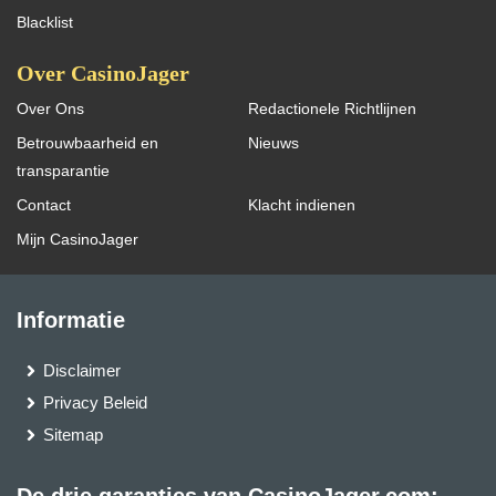
Blacklist
Over CasinoJager
Over Ons
Redactionele Richtlijnen
Betrouwbaarheid en
Nieuws
transparantie
Contact
Klacht indienen
Mijn CasinoJager
Informatie
Disclaimer
Privacy Beleid
Sitemap