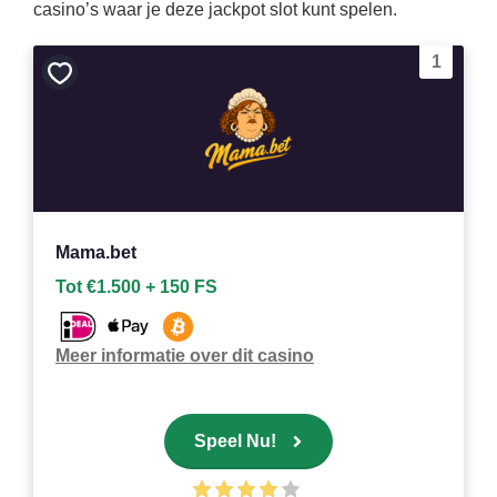
casino’s waar je deze jackpot slot kunt spelen.
1
Bewaar
als
favoriet
Mama.bet
Tot €1.500 + 150 FS
Meer informatie over dit casino
Speel Nu!