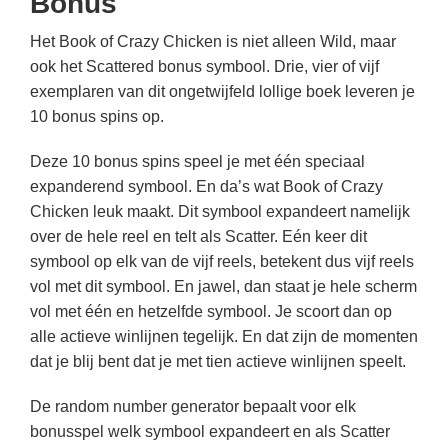
Bonus
Het Book of Crazy Chicken is niet alleen Wild, maar
ook het Scattered bonus symbool. Drie, vier of vijf
exemplaren van dit ongetwijfeld lollige boek leveren je
10 bonus spins op.
Deze 10 bonus spins speel je met één speciaal
expanderend symbool. En da’s wat Book of Crazy
Chicken leuk maakt. Dit symbool expandeert namelijk
over de hele reel en telt als Scatter. Eén keer dit
symbool op elk van de vijf reels, betekent dus vijf reels
vol met dit symbool. En jawel, dan staat je hele scherm
vol met één en hetzelfde symbool. Je scoort dan op
alle actieve winlijnen tegelijk. En dat zijn de momenten
dat je blij bent dat je met tien actieve winlijnen speelt.
De random number generator bepaalt voor elk
bonusspel welk symbool expandeert en als Scatter