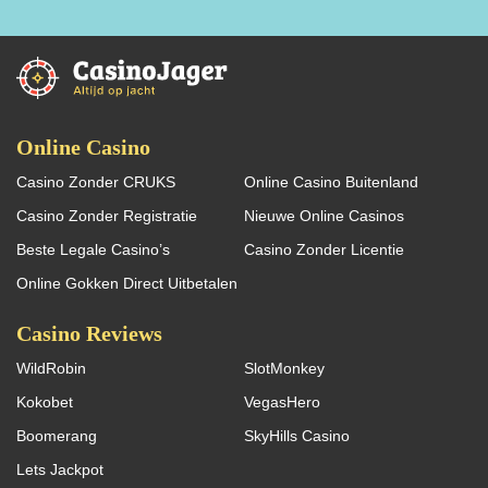
Online Casino
Casino Zonder CRUKS
Online Casino Buitenland
Casino Zonder Registratie
Nieuwe Online Casinos
Beste Legale Casino’s
Casino Zonder Licentie
Online Gokken Direct Uitbetalen
Casino Reviews
WildRobin
SlotMonkey
Kokobet
VegasHero
Boomerang
SkyHills Casino
Lets Jackpot