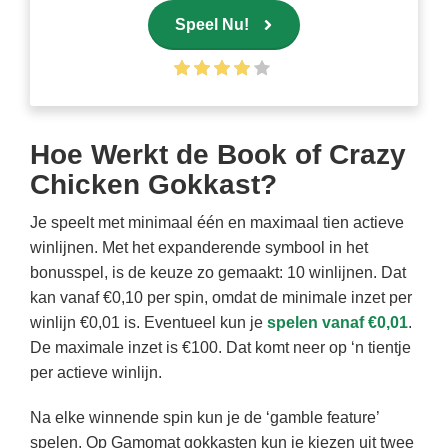
Speel Nu!
Hoe Werkt de Book of Crazy
Chicken Gokkast?
Je speelt met minimaal één en maximaal tien actieve
winlijnen. Met het expanderende symbool in het
bonusspel, is de keuze zo gemaakt: 10 winlijnen. Dat
kan vanaf €0,10 per spin, omdat de minimale inzet per
winlijn €0,01 is. Eventueel kun je
spelen vanaf €0,01
.
De maximale inzet is €100. Dat komt neer op ‘n tientje
per actieve winlijn.
Na elke winnende spin kun je de ‘gamble feature’
spelen. Op Gamomat gokkasten kun je kiezen uit twee