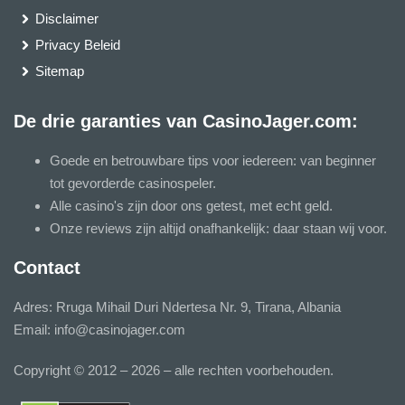
Disclaimer
Privacy Beleid
Sitemap
De drie garanties van CasinoJager.com:
Goede en betrouwbare tips voor iedereen: van beginner
tot gevorderde casinospeler.
Alle casino's zijn door ons getest, met echt geld.
Onze reviews zijn altijd onafhankelijk: daar staan wij voor.
Contact
Adres: Rruga Mihail Duri Ndertesa Nr. 9, Tirana, Albania
Email:
info@casinojager.com
Copyright © 2012 – 2026 – alle rechten voorbehouden.