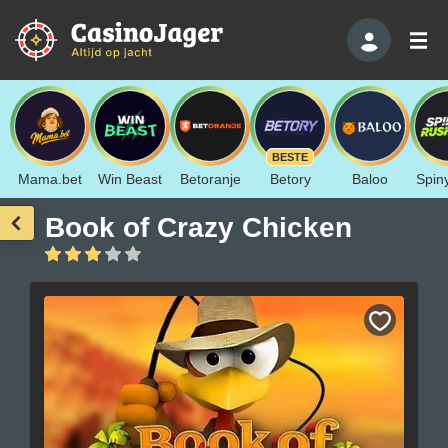
BESTE
Mama.bet
Win Beast
Betoranje
Betory
Baloo
Spin
Book of Crazy Chicken
Bewaar
als
favoriet