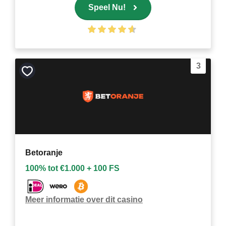
Speel Nu!
3
Bewaar
als
favoriet
Betoranje
100% tot €1.000 + 100 FS
Meer informatie over dit casino