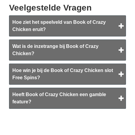
Veelgestelde Vragen
Hoe ziet het speelveld van Book of Crazy
Chicken eruit?
Wat is de inzetrange bij Book of Crazy
Chicken?
Hoe win je bij de Book of Crazy Chicken slot
Free Spins?
Heeft Book of Crazy Chicken een gamble
feature?