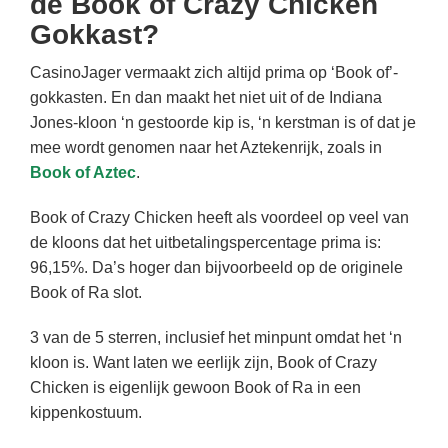
de Book of Crazy Chicken
Gokkast?
CasinoJager vermaakt zich altijd prima op ‘Book of’-
gokkasten. En dan maakt het niet uit of de Indiana
Jones-kloon ‘n gestoorde kip is, ‘n kerstman is of dat je
mee wordt genomen naar het Aztekenrijk, zoals in
Book of Aztec
.
Book of Crazy Chicken heeft als voordeel op veel van
de kloons dat het uitbetalingspercentage prima is:
96,15%. Da’s hoger dan bijvoorbeeld op de originele
Book of Ra slot.
3 van de 5 sterren, inclusief het minpunt omdat het ‘n
kloon is. Want laten we eerlijk zijn, Book of Crazy
Chicken is eigenlijk gewoon Book of Ra in een
kippenkostuum.