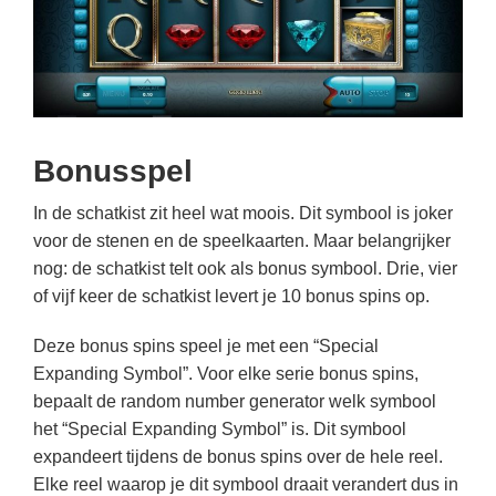
Bonusspel
In de schatkist zit heel wat moois. Dit symbool is joker
voor de stenen en de speelkaarten. Maar belangrijker
nog: de schatkist telt ook als bonus symbool. Drie, vier
of vijf keer de schatkist levert je 10 bonus spins op.
Deze bonus spins speel je met een “Special
Expanding Symbol”. Voor elke serie bonus spins,
bepaalt de random number generator welk symbool
het “Special Expanding Symbol” is. Dit symbool
expandeert tijdens de bonus spins over de hele reel.
Elke reel waarop je dit symbool draait verandert dus in