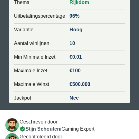
Thema
Rijkdom
Uitbetalingspercentage
96%
Variantie
Hoog
Aantal winlijnen
10
Min Minimale Inzet
€0,01
Maximale Inzet
€100
Maximale Winst
€500.000
Jackpot
Nee
Geschreven door
Stijn Schouten
iGaming Expert
Gecontroleerd door