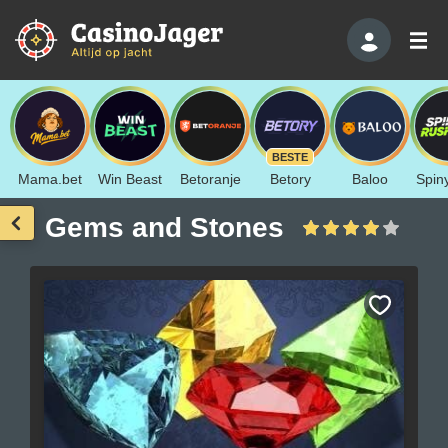
BESTE
Mama.bet
Win Beast
Betoranje
Betory
Baloo
Spin
Gems and Stones
Bewaar
als
favoriet