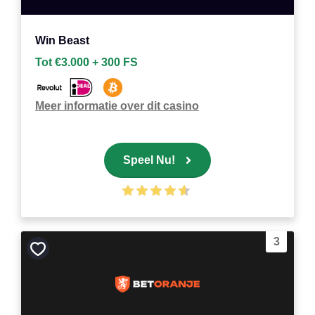
Win Beast
Tot €3.000 + 300 FS
Meer informatie over dit casino
Speel Nu!
3
Bewaar
als
favoriet