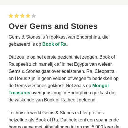
Over Gems and Stones
Gems & Stones is ‘n gokkast van Endorphina, die
gebaseerd is op
Book of Ra
.
Dat zou je op het eerste gezicht niet zeggen. Book of
Ra speelt zich namelijk af in het Egypte van weleer.
Gems & Stones gaat over edelstenen. Ra, Cleopatra
en Horus zijn in geen velden of wegen te bedekken op
de Gems & Stones gokkast. Net zoals op
Mongol
Treasures
overigens, nog ‘n Endorphina gokkast die
de wiskunde van Book of Ra heeft geleend.
Technisch werkt Gems & Stones echter precies
hetzelfde als Book of Ra. Dat betekent een spannende
bonus game met uitbetalingen tot en met 5.000 keer de