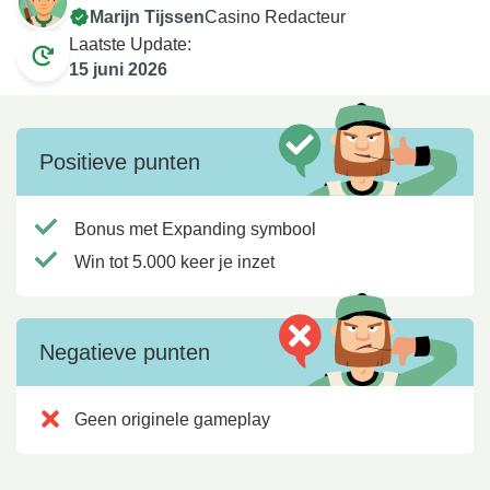
Marijn Tijssen
Casino Redacteur
Laatste Update:
15 juni 2026
Positieve punten
Bonus met Expanding symbool
Win tot 5.000 keer je inzet
Negatieve punten
Geen originele gameplay