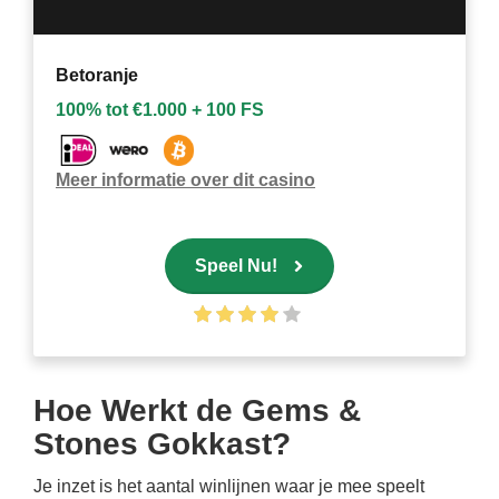
Betoranje
100% tot €1.000 + 100 FS
Meer informatie over dit casino
Speel Nu!
Hoe Werkt de Gems &
Stones Gokkast?
Je inzet is het aantal winlijnen waar je mee speelt