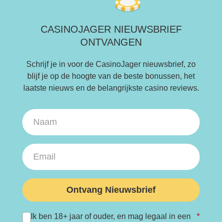
CASINOJAGER NIEUWSBRIEF
ONTVANGEN
Schrijf je in voor de CasinoJager nieuwsbrief, zo
blijf je op de hoogte van de beste bonussen, het
laatste nieuws en de belangrijkste casino reviews.
Ontvang Nieuwsbrief
Ik ben 18+ jaar of ouder, en mag legaal in een
*