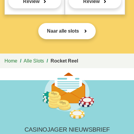
Review
Review
Naar alle slots
Home
/
Alle Slots
/
Rocket Reel
CASINOJAGER NIEUWSBRIEF