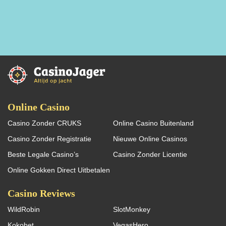
Online Casino
Casino Zonder CRUKS
Online Casino Buitenland
Casino Zonder Registratie
Nieuwe Online Casinos
Beste Legale Casino’s
Casino Zonder Licentie
Online Gokken Direct Uitbetalen
Casino Reviews
WildRobin
SlotMonkey
Kokobet
VegasHero