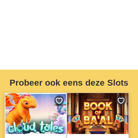
Probeer ook eens deze Slots
Bewaar
Bewaar
als
als
favoriet
favoriet