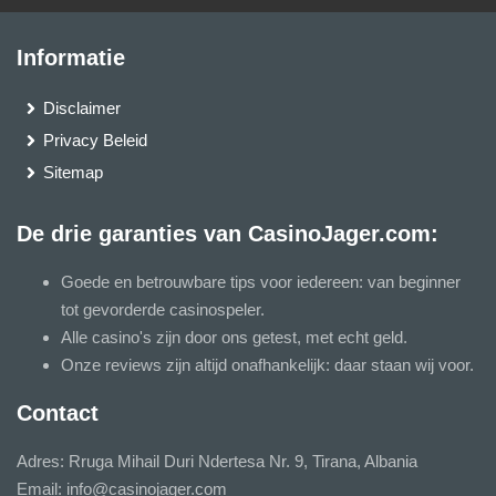
Informatie
Disclaimer
Privacy Beleid
Sitemap
De drie garanties van CasinoJager.com:
Goede en betrouwbare tips voor iedereen: van beginner
tot gevorderde casinospeler.
Alle casino's zijn door ons getest, met echt geld.
Onze reviews zijn altijd onafhankelijk: daar staan wij voor.
Contact
Adres: Rruga Mihail Duri Ndertesa Nr. 9, Tirana, Albania
Email:
info@casinojager.com