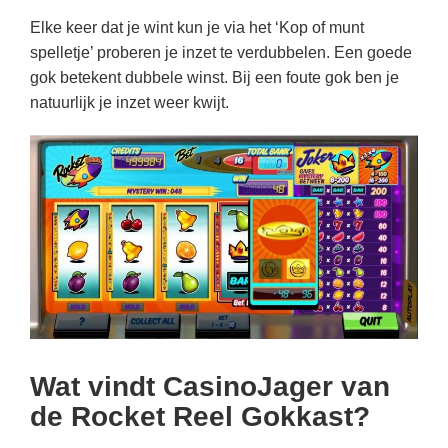
Elke keer dat je wint kun je via het ‘Kop of munt
spelletje’ proberen je inzet te verdubbelen. Een goede
gok betekent dubbele winst. Bij een foute gok ben je
natuurlijk je inzet weer kwijt.
Wat vindt CasinoJager van
de Rocket Reel Gokkast?