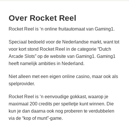
Over Rocket Reel
Rocket Reel is ‘n online fruitautomaat van Gaming1.
Speciaal bedoeld voor de Nederlandse markt, want tot
voor kort stond Rocket Reel in de categorie “Dutch
Arcade Slots” op de website van Gaming1. Gaming1
heeft namelijk ambities in Nederland.
Niet alleen met een eigen online casino, maar ook als
spelprovider.
Rocket Reel is ‘n eenvoudige gokkast, waarop je
maximaal 200 credits per spelletje kunt winnen. Die
kun je dan daarna ook nog proberen te verdubbelen
via de “kop of munt”-game.