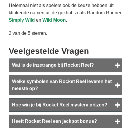
Helemaal niet als spelers ook de keuze hebben uit
klinkende namen uit de gokhal, zoals Random Runner,
Simply Wild
en
Wild Moon
.
2 van de 5 sterren.
Veelgestelde Vragen
Wat is de inzetrange bij Rocket Reel?
Welke symbolen van Rocket Reel leveren het
meeste op?
Hoe win je bij Rocket Reel mystery prijzen?
Heeft Rocket Reel een jackpot bonus?