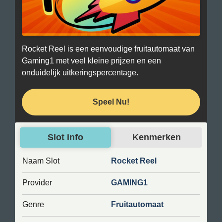
Rocket Reel is een eenvoudige fruitautomaat van
Gaming1 met veel kleine prijzen en een
onduidelijk uitkeringspercentage.
Speel Nu!
Slot info
Kenmerken
Reels
4
Naam Slot
Rocket Reel
Autoplay
Ja
Bonus Spel
Nee
Provider
GAMING1
Progressieve Jackpot
Nee
Multipliers
Nee
Genre
Fruitautomaat
Wilds
Nee