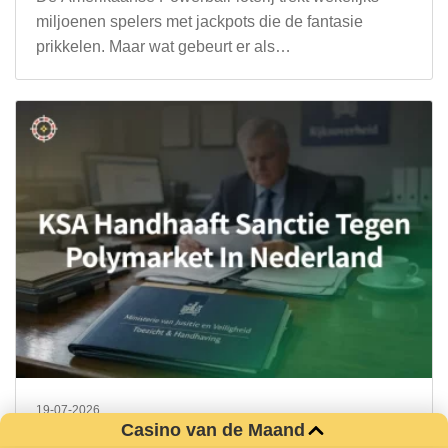
miljoenen spelers met jackpots die de fantasie
prikkelen. Maar wat gebeurt er als…
19-07-2026
Casino van de Maand
KSA Handhaaft Sanctie Tegen Polymarket in