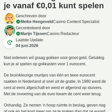
je vanaf €0,01 kunt spelen
Geschreven door
Meike Hengeveld
Casino Content Specialist
Gecontroleerd door
Marijn Tijssen
Casino Redacteur
Laatste Update:
04 juni 2026
Niet iedereen wil graag gokken voor groot geld. Gelukkig
kun je al spelen op gokkasten voor 1 eurocent.
De bruinkleurige muntjes van één en twee eurocent
raakten in Nederland al snel uit de gratie. In 1980 werd de
cent al eens afgeschaft en werd er afgerond op stuivers.
Met de invoering van de euro kwam de cent weer terug.
Onhandig. Ze nemen ‘n hoop ruimte in beslag, geven nog
af ook en het kost meer om ze te maken dan dat ze waard