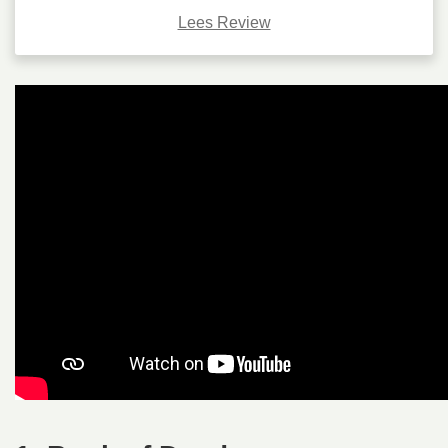
Lees Review