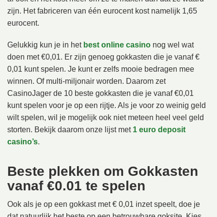
zijn. Het fabriceren van één eurocent kost namelijk 1,65
eurocent.
Gelukkig kun je in het
best online casino
nog wel wat
doen met €0,01. Er zijn genoeg gokkasten die je vanaf €
0,01 kunt spelen. Je kunt er zelfs mooie bedragen mee
winnen. Of multi-miljonair worden. Daarom zet
CasinoJager de 10 beste gokkasten die je vanaf €0,01
kunt spelen voor je op een rijtje. Als je voor zo weinig geld
wilt spelen, wil je mogelijk ook niet meteen heel veel geld
storten. Bekijk daarom onze lijst met
1 euro deposit
casino’s
.
Beste plekken om Gokkasten
vanaf €0.01 te spelen
Ook als je op een gokkast met € 0,01 inzet speelt, doe je
dat natuurlijk het beste op een betrouwbare goksite. Kies