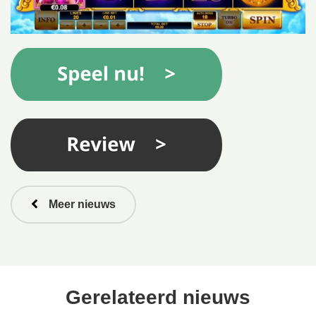
Meer nieuws
Gerelateerd nieuws