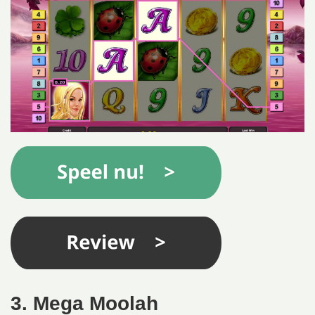
3. Mega Moolah