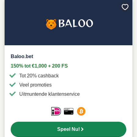
Bewa
als
favori
Baloo.bet
150% tot €1,000 + 200 FS
Tot 20% cashback
Veel promoties
Uitmuntende klantenservice
Speel Nu!