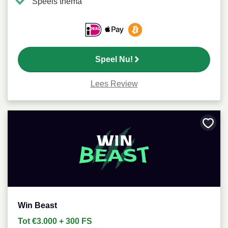
Speels thema
Speel Nu!
Lees Review
Bewa
als
favori
Win Beast
Tot €3.000 + 300 FS