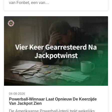
van Fonbet, een van…
04-08-2026
Powerball-Winnaar Laat Opnieuw De Keerzijde
Van Jackpot Zien
De Amerikaanse Powerball-loterij trekt wekelijks