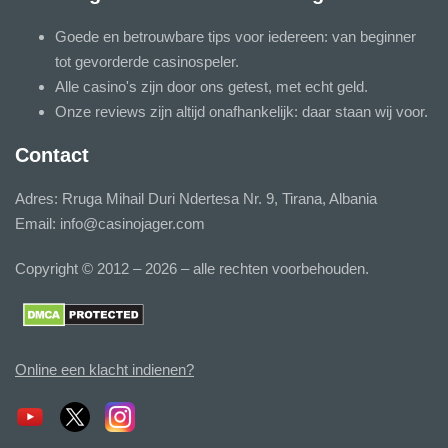
Goede en betrouwbare tips voor iedereen: van beginner
tot gevorderde casinospeler.
Alle casino's zijn door ons getest, met echt geld.
Onze reviews zijn altijd onafhankelijk: daar staan wij voor.
Contact
Adres: Rruga Mihail Duri Ndertesa Nr. 9, Tirana, Albania
Email:
info@casinojager.com
Copyright © 2012 – 2026 – alle rechten voorbehouden.
Online een klacht indienen?