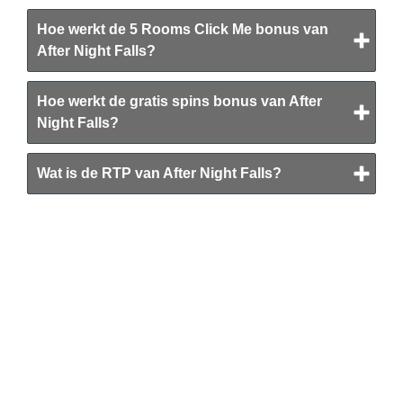
Hoe werkt de 5 Rooms Click Me bonus van
After Night Falls?
Hoe werkt de gratis spins bonus van After
Night Falls?
Wat is de RTP van After Night Falls?