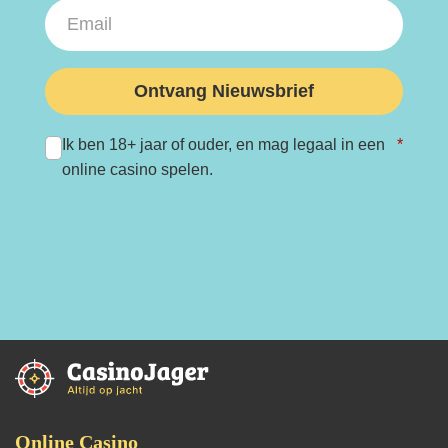
Ontvang Nieuwsbrief
Ik ben 18+ jaar of ouder, en mag legaal in een
*
online casino spelen.
Online Casino