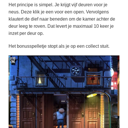
Het principe is simpel. Je krijgt vijf deuren voor je
neus. Deze klik je een voor een open. Vervolgens
klautert de dief naar beneden om de kamer achter de
deur leeg te roven. Dat levert je maximaal 10 keer je
inzet per deur op.
Het bonusspelletje stopt als je op een collect stuit.