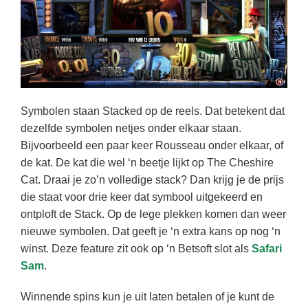
Symbolen staan Stacked op de reels. Dat betekent dat
dezelfde symbolen netjes onder elkaar staan.
Bijvoorbeeld een paar keer Rousseau onder elkaar, of
de kat. De kat die wel ‘n beetje lijkt op The Cheshire
Cat. Draai je zo’n volledige stack? Dan krijg je de prijs
die staat voor drie keer dat symbool uitgekeerd en
ontploft de Stack. Op de lege plekken komen dan weer
nieuwe symbolen. Dat geeft je ‘n extra kans op nog ‘n
winst. Deze feature zit ook op ‘n Betsoft slot als
Safari
Sam
.
Winnende spins kun je uit laten betalen of je kunt de