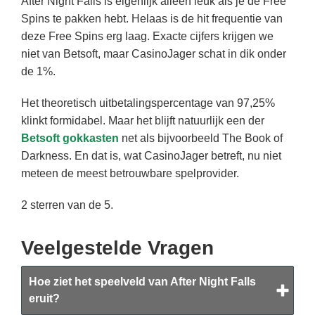
After Night Falls is eigenlijk alleen leuk als je de Free
Spins te pakken hebt. Helaas is de hit frequentie van
deze Free Spins erg laag. Exacte cijfers krijgen we
niet van Betsoft, maar CasinoJager schat in dik onder
de 1%.
Het theoretisch uitbetalingspercentage van 97,25%
klinkt formidabel. Maar het blijft natuurlijk een der
Betsoft gokkasten
net als bijvoorbeeld The Book of
Darkness. En dat is, wat CasinoJager betreft, nu niet
meteen de meest betrouwbare spelprovider.
2 sterren van de 5.
Veelgestelde Vragen
Hoe ziet het speelveld van After Night Falls
eruit?