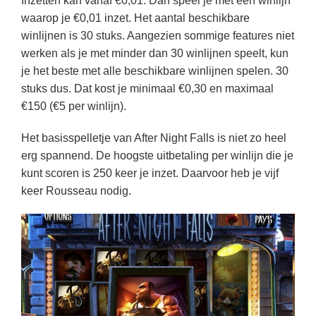
Inzetten kan vanaf €0,01. Dan speel je met één winlijn
waarop je €0,01 inzet. Het aantal beschikbare
winlijnen is 30 stuks. Aangezien sommige features niet
werken als je met minder dan 30 winlijnen speelt, kun
je het beste met alle beschikbare winlijnen spelen. 30
stuks dus. Dat kost je minimaal €0,30 en maximaal
€150 (€5 per winlijn).
Het basisspelletje van After Night Falls is niet zo heel
erg spannend. De hoogste uitbetaling per winlijn die je
kunt scoren is 250 keer je inzet. Daarvoor heb je vijf
keer Rousseau nodig.