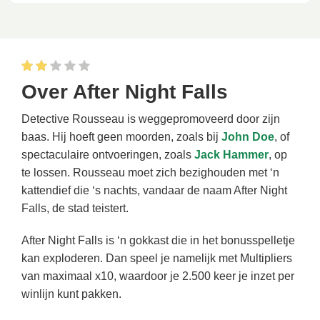
Over After Night Falls
Detective Rousseau is weggepromoveerd door zijn
baas. Hij hoeft geen moorden, zoals bij
John Doe
, of
spectaculaire ontvoeringen, zoals
Jack Hammer
, op
te lossen. Rousseau moet zich bezighouden met ‘n
kattendief die ‘s nachts, vandaar de naam After Night
Falls, de stad teistert.
After Night Falls is ‘n gokkast die in het bonusspelletje
kan exploderen. Dan speel je namelijk met Multipliers
van maximaal x10, waardoor je 2.500 keer je inzet per
winlijn kunt pakken.