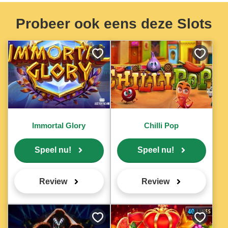
Probeer ook eens deze Slots
Bewaar
Bewaar
als
als
favoriet
favoriet
Immortal Glory
Chilli Pop
Speel nu!
Speel nu!
Review
Review
Bewaar
Bewaar