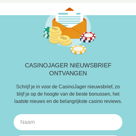
CASINOJAGER NIEUWSBRIEF
ONTVANGEN
Schrijf je in voor de CasinoJager nieuwsbrief, zo
blijf je op de hoogte van de beste bonussen, het
laatste nieuws en de belangrijkste casino reviews.