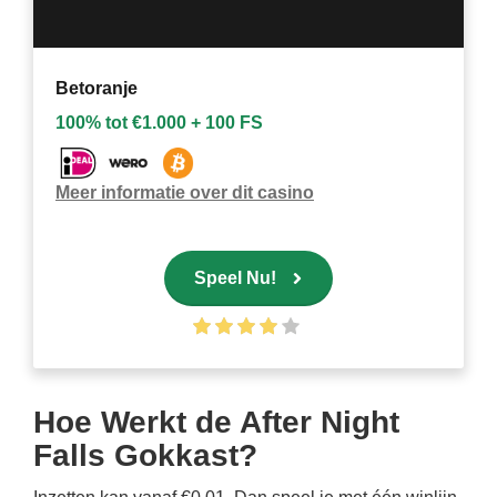
Betoranje
100% tot €1.000 + 100 FS
Meer informatie over dit casino
Speel Nu!
Hoe Werkt de After Night
Falls Gokkast?